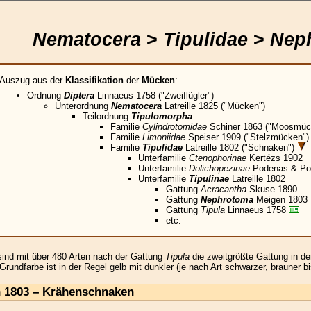
Nematocera
>
Tipulidae
>
Nep
Auszug aus der
Klassifikation
der
Mücken
:
Ordnung
Diptera
Linnaeus 1758 ("Zweiflügler")
Unterordnung
Nematocera
Latreille 1825 ("Mücken")
Teilordnung
Tipulomorpha
Familie
Cylindrotomidae
Schiner 1863 ("Moosmüc
Familie
Limoniidae
Speiser 1909 ("Stelzmücken")
Familie
Tipulidae
Latreille 1802 ("Schnaken")
Unterfamilie
Ctenophorinae
Kertézs 1902
Unterfamilie
Dolichopezinae
Podenas & Poi
Unterfamilie
Tipulinae
Latreille 1802
Gattung
Acracantha
Skuse 1890
Gattung
Nephrotoma
Meigen 1803
Gattung
Tipula
Linnaeus 1758
etc.
ind mit über 480 Arten nach der Gattung
Tipula
die zweitgrößte Gattung in de
Grundfarbe ist in der Regel gelb mit dunkler (je nach Art schwarzer, brauner b
 1803 – Krähenschnaken