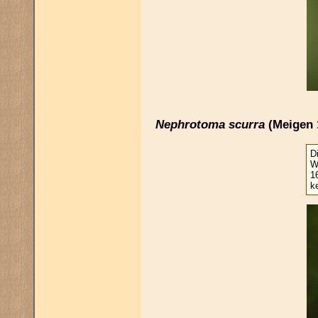
Nephrotoma scurra
(Meigen 
D
W
1
k