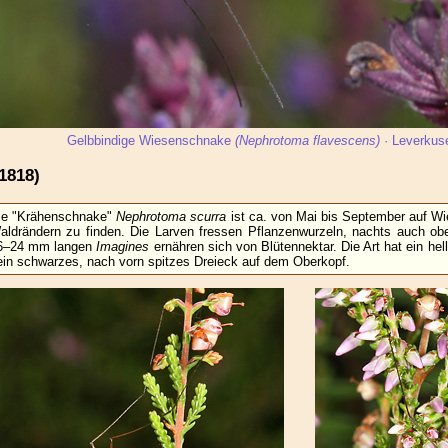
Gelbbindige Wiesenschnake
(Nephrotoma flavescens)
· Leverkus
1818)
ie "Krähenschnake"
Nephrotoma scurra
ist ca. von Mai bis September auf W
aldrändern zu finden. Die Larven fressen Pflanzenwurzeln, nachts auch ober
6–24 mm langen
Imagines
ernähren sich von Blütennektar. Die Art hat ein hel
ein schwarzes, nach vorn spitzes Dreieck auf dem Oberkopf.