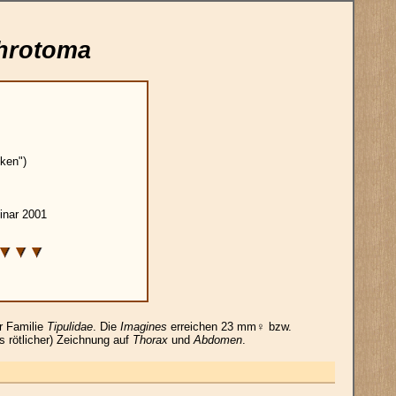
hrotoma
ken")
nar 2001
r Familie
Tipulidae
. Die
Imagines
erreichen 23 mm♀ bzw.
is rötlicher) Zeichnung auf
Thorax
und
Abdomen
.