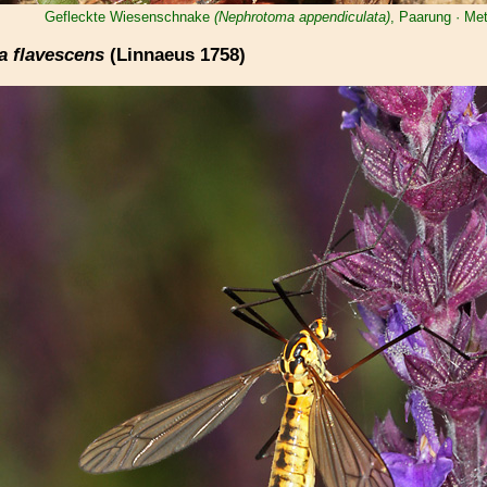
Gefleckte Wiesenschnake
(Nephrotoma appendiculata)
, Paarung · Me
 flavescens
(Linnaeus 1758)