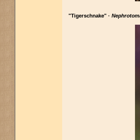
"Tigerschnake" ·
Nephrotoma