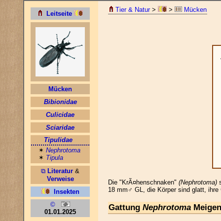
Tier & Natur
>
>
Mücken
Die "KrÃ¤henschnaken"
(Nephrotoma)
s
18 mm♂ GL, die Körper sind glatt, ihre 
Gattung
Nephrotoma
Meigen