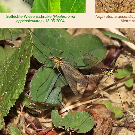
Gefleckte Wiesenschnake
(Nephrotoma
Nephrotoma appendicu
appendiculata)
· 18.05.2004
Mettman