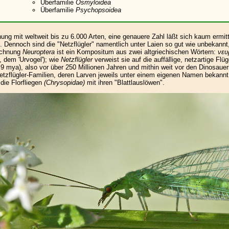
Überfamilie
Osmyloidea
Überfamilie
Psychopsoidea
nung mit weltweit bis zu 6.000 Arten, eine genauere Zahl läßt sich kaum ermi
d. Dennoch sind die "Netzflügler" namentlich unter Laien so gut wie unbekann
eichnung
Neuroptera
ist ein Kompositum aus zwei altgriechischen Wörtern:
νευ
, dem 'Urvogel'); wie
Netzflügler
verweist sie auf die auffällige, netzartige Fl
mya), also vor über 250 Millionen Jahren und mithin weit vor den Dinosaueri
zflügler-Familien, deren Larven jeweils unter einem eigenen Namen bekannt
ie Florfliegen
(Chrysopidae)
mit ihren "Blattlauslöwen".