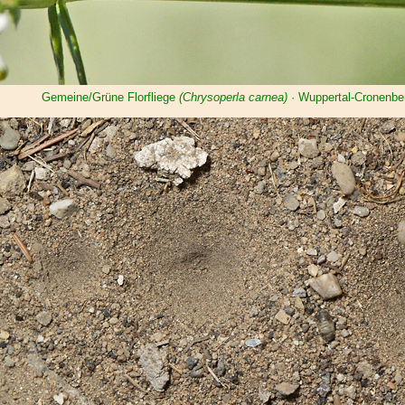
Gemeine/Grüne Florfliege
(Chrysoperla carnea)
· Wuppertal-Cronenbe