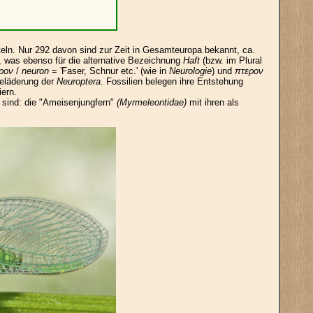
tteln. Nur 292 davon sind zur Zeit in Gesamteuropa bekannt, ca.
t, was ebenso für die alternative Bezeichnung
Haft
(bzw. im Plural
ρον
/
neuron
= 'Faser, Schnur etc.' (wie in
Neurologie
) und
πτερον
ügeläderung der
Neuroptera
. Fossilien belegen ihre Entstehung
ern.
 sind: die "Ameisenjungfern"
(Myrmeleontidae)
mit ihren als