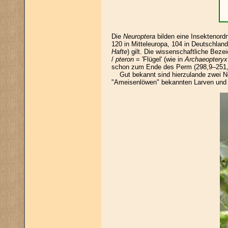
Die
Neuroptera
bilden eine Insektenord
120 in Mitteleuropa, 104 in Deutschlan
Hafte
) gilt. Die wissenschaftliche Bez
/
pteron
= 'Flügel' (wie in
Archaeopteryx
schon zum Ende des Perm (298,9–251,9 
Gut bekannt sind hierzulande zwei Net
"Ameisenlöwen" bekannten Larven und d