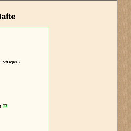
Hafte
lorfliegen")
")