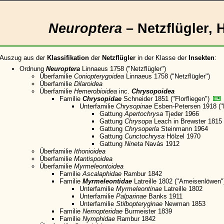
Neuroptera
– Netzflügler, 
Auszug aus der
Klassifikation
der
Netzflügler
in der Klasse der
Insekten
:
Ordnung
Neuroptera
Linnaeus 1758 ("Netzflügler")
Überfamilie
Coniopterygoidea
Linnaeus 1758 ("Netzflügler")
Überfamilie
Dilaroidea
Überfamilie
Hemerobioidea
inc.
Chrysopoidea
Familie
Chrysopidae
Schneider 1851 ("Florfliegen")
Unterfamilie
Chrysopinae
Esben-Petersen 1918 ("F
Gattung
Apertochrysa
Tjeder 1966
Gattung
Chrysopa
Leach in Brewster 1815
Gattung
Chrysoperla
Steinmann 1964
Gattung
Cunctochrysa
Hölzel 1970
Gattung
Nineta
Navás 1912
Überfamilie
Ithonioidea
Überfamilie
Mantispoidea
Überfamilie
Myrmeleontoidea
Familie
Ascalaphidae
Rambur 1842
Familie
Myrmeleontidae
Latreille 1802 ("Ameisenlöwen
Unterfamilie
Myrmeleontinae
Latreille 1802
Unterfamilie
Palparinae
Banks 1911
Unterfamilie
Stilbopteryginae
Newman 1853
Familie
Nemopteridae
Burmeister 1839
Familie
Nymphidae
Rambur 1842