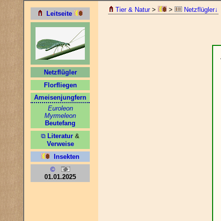
Tier & Natur
>
>
Netzflügler↓