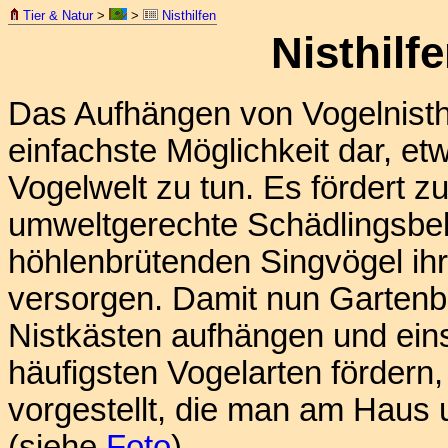
Tier & Natur
>
>
Nisthilfen
Nisthilf
Das Aufhängen von Vogelnisthö
einfachste Möglichkeit dar, e
Vogelwelt zu tun. Es fördert z
umweltgerechte Schädlingsbek
höhlenbrütenden Singvögel ihr
versorgen. Damit nun Gartenbe
Nistkästen aufhängen und eins
häufigsten Vogelarten fördern,
vorgestellt, die man am Haus
(siehe
Foto
).