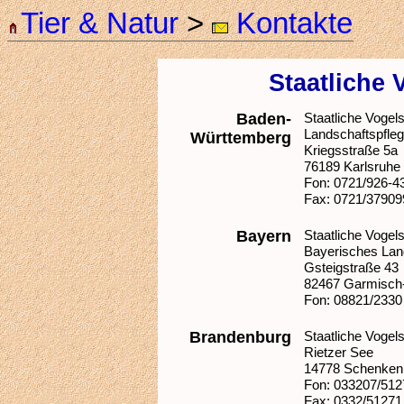
Tier & Natur
>
Kontakte
Staatliche
Baden-
Staatliche Vogel
Landschaftspfle
Württemberg
Kriegsstraße 5a
76189 Karlsruhe
Fon: 0721/926-4
Fax: 0721/37909
Bayern
Staatliche Voge
Bayerisches Lan
Gsteigstraße 43
82467 Garmisch-
Fon: 08821/2330
Brandenburg
Staatliche Voge
Rietzer See
14778 Schenken
Fon: 033207/512
Fax: 0332/51271