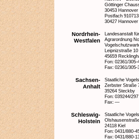
Göttinger Chaus
30453 Hannover
Postfach 910713
30427 Hannover
Nordrhein-
Landesanstalt fü
Agrarordnung No
Westfalen
Vogelschutzwart
Leipnizstraße 10
45659 Reckling
Fon: 02361/305-
Fax: 02361/305-
Sachsen-
Staatliche Vogel
Zerbster Straße 
Anhalt
39264 Steckby
Fon: 039244/297
Fax: —
Schleswig-
Staatliche Vogel
Olshausenstraße
Holstein
24118 Kiel
Fon: 0431/880-4
Fax: 0431/880-1