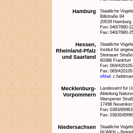
Hamburg
Staatliche Voge
Billstraße 84
20539 Hamburg
Fon: 040/7880-2
Fax: 040/7880-2
Hessen,
Staatliche Vogel
Institut für ang
Rheinland-Pfalz
Steinauer Straße
und Saarland
60386 Frankfurt
Fon: 069/420105
Fax: 069/420105
eMail
: c.heldma
Mecklenburg-
Landesamt für 
Abteilung Naturs
Vorpommern
Wampener Stra
17498 Neuenkir
Fon: 0383/89963
Fax: 03835/8996
Niedersachsen
Staatliche Vogel
NLWKN – Betrieb