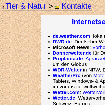
Tier & Natur
>
Kontakte
Internetse
de.weather.com
: loka
DWD.de
: Deutscher We
Microsoft News
:
Vorh
Donnerwetter.de
für D
Proplanta.de
:
Agrarwet
um den Globus
WDR-Wetter
in NRW, D
WeatherPro
(von
Mete
Tablets, Windows- & Ap
im voraus für weltweit 
Wetter.com
:
Wettervo
Wetter.de
: Wettervorhe
Schweiz, Europa