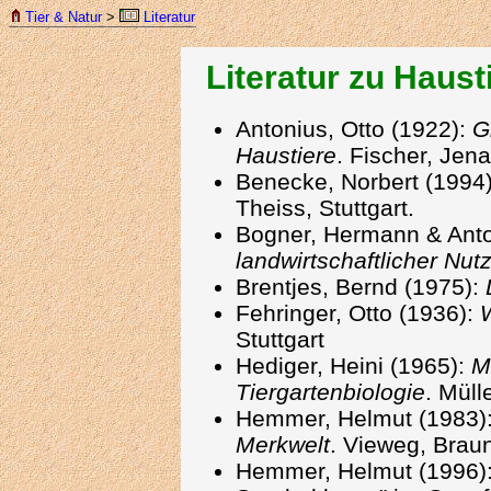
Tier & Natur
>
Literatur
Literatur zu Haus
Antonius, Otto (1922):
G
Haustiere
. Fischer, Jena
Benecke, Norbert (1994
Theiss, Stuttgart.
Bogner, Hermann & Anto
landwirtschaftlicher Nutz
Brentjes, Bernd (1975):
Fehringer, Otto (1936):
W
Stuttgart
Hediger, Heini (1965):
M
Tiergartenbiologie
. Müll
Hemmer, Helmut (1983)
Merkwelt
. Vieweg, Bra
Hemmer, Helmut (1996):