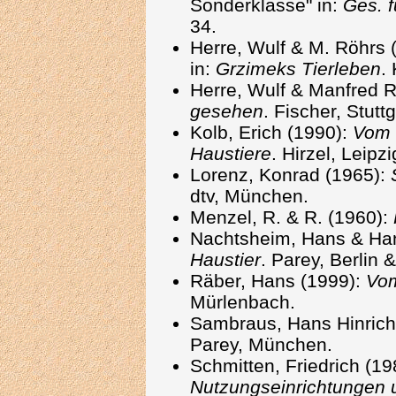
Sonderklasse" in:
Ges. f
34.
Herre, Wulf & M. Röhrs 
in:
Grzimeks Tierleben
.
Herre, Wulf & Manfred 
gesehen
. Fischer, Stuttg
Kolb, Erich (1990):
Vom 
Haustiere
. Hirzel, Leipzi
Lorenz, Konrad (1965):
dtv, München.
Menzel, R. & R. (1960):
Nachtsheim, Hans & Han
Haustier
. Parey, Berlin
Räber, Hans (1999):
Vo
Mürlenbach.
Sambraus, Hans Hinrich 
Parey, München.
Schmitten, Friedrich (1
Nutzungseinrichtungen