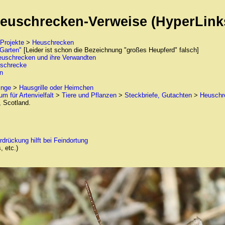
euschrecken-Verweise (HyperLink
Projekte
>
Heuschrecken
 Garten"
[Leider ist schon die Bezeichnung "großes Heupferd" falsch]
Heuschrecken und ihre Verwandten
schrecke
n
inge
>
Hausgrille oder Heimchen
um für Artenvielfalt
>
Tiere und Pflanzen
>
Steckbriefe, Gutachten
>
Heuschr
, Scotland.
rückung hilft bei Feindortung
, etc.)