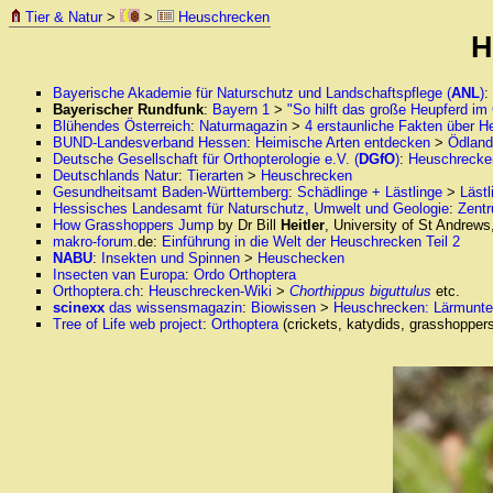
Tier & Natur
>
>
Heuschrecken
H
Bayerische Akademie für Naturschutz und Landschaftspflege (
ANL
)
:
Bayerischer Rundfunk
:
Bayern 1
>
"So hilft das große Heupferd im
Blühendes Österreich
:
Naturmagazin
>
4 erstaunliche Fakten über 
BUND-Landesverband Hessen
:
Heimische Arten entdecken
>
Ödland
Deutsche Gesellschaft für Orthopterologie e.V. (
DGfO
)
:
Heuschrecke
Deutschlands Natur
:
Tierarten
>
Heuschrecken
Gesundheitsamt Baden-Württemberg
:
Schädlinge + Lästlinge
>
Lästl
Hessisches Landesamt für Naturschutz, Umwelt und Geologie
:
Zentr
How Grasshoppers Jump
by Dr Bill
Heitler
, University of St Andrews
makro-forum
.de:
Einführung in die Welt der Heuschrecken Teil 2
NABU
:
Insekten und Spinnen
>
Heuschecken
Insecten van Europa
:
Ordo Orthoptera
Orthoptera.ch
:
Heuschrecken-Wiki
>
Chorthippus biguttulus
etc.
scinexx
das wissensmagazin
:
Biowissen
>
Heuschrecken: Lärmunterd
Tree of Life web project
:
Orthoptera
(crickets, katydids, grasshoppers