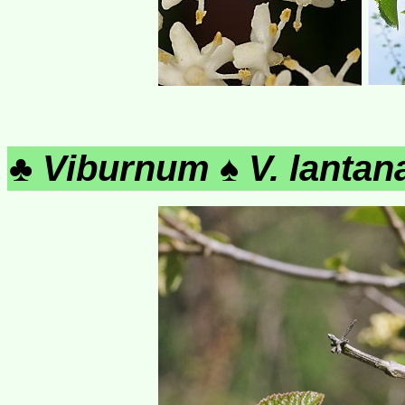
♣
Viburnum
♠
V. lantan