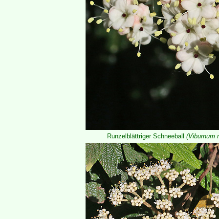
Runzelblättriger Schneeball
(Viburnum r