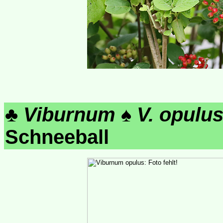
♣
Viburnum
♠
V. opulu
Schneeball