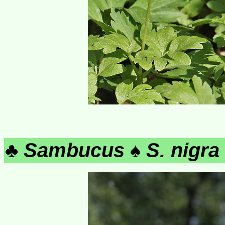
♣
Sambucus
♠
S. nigra