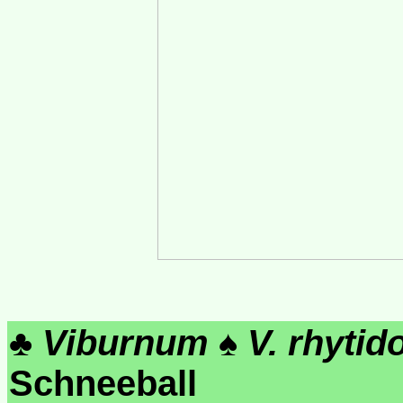
♣
Viburnum
♠
V. rhyti
Schneeball