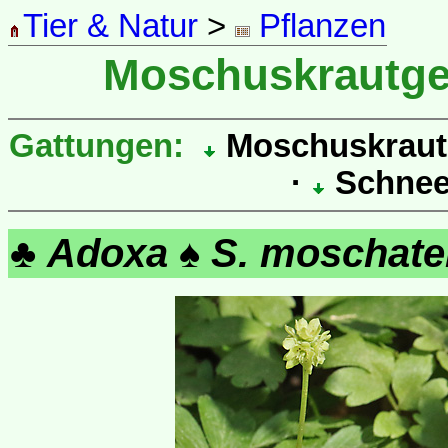
Tier & Natur
>
Pflanzen
Moschuskrautg
Gattungen:
Moschuskrau
·
Schnee
♣
Adoxa
♠
S. moschatel