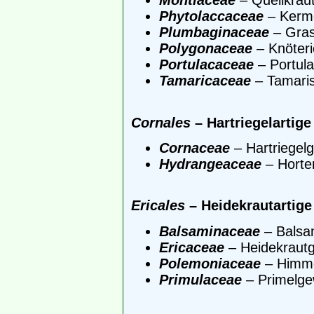
Montiaceae
– Quellkrau
Phytolaccaceae
– Kerm
Plumbaginaceae
– Gra
Polygonaceae
– Knöter
Portulacaceae
– Portul
Tamaricaceae
– Tamari
Cornales
– Hartriegelartige
Cornaceae
– Hartriegel
Hydrangeaceae
– Horte
Ericales
– Heidekrautartige
Balsaminaceae
– Balsa
Ericaceae
– Heidekraut
Polemoniaceae
– Himme
Primulaceae
– Primelg