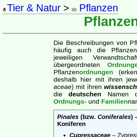
Tier & Natur
>
Pflanzen
Pflanze
Die Beschreibungen von Pf
häufig auch die Pflanzen
jeweiligen Verwandtsc
übergeordneten
Ordnung
Pflanzen
ordnungen
(erken
deshalb hier mit ihren jew
aceae
) mit ihren
wissensch
die
deutschen
Namen dah
Ordnungs
- und
Familien
na
Pinales
(bzw.
Coniferales
) 
Koniferen
Cupressaceae
– Zypres