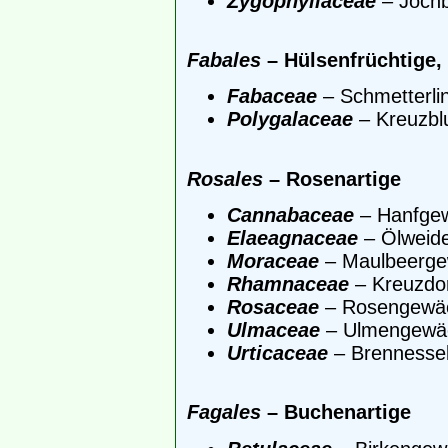
Zygophyllaceae
– Jochb
Fabales
– Hülsenfrüchtige, 
Fabaceae
– Schmetterlin
Polygalaceae
– Kreuzb
Rosales
– Rosenartige
Cannabaceae
– Hanfge
Elaeagnaceae
– Ölweid
Moraceae
– Maulbeerg
Rhamnaceae
– Kreuzdo
Rosaceae
– Rosengewä
Ulmaceae
– Ulmengewä
Urticaceae
– Brennesse
Fagales
– Buchenartige