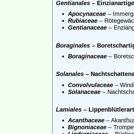
Gentianales
– Einzianartig
Apocynaceae
– Immerg
Rubiaceae
– Rötegewäc
Gentianaceae
– Enzian
Boraginales
– Boretscharti
Boraginaceae
– Borets
Solanales
– Nachtschattena
Convolvulaceae
– Wind
Solanaceae
– Nachtsch
Lamiales
– Lippenblütlerar
Acanthaceae
– Akanthu
Bignoniaceae
– Trompe