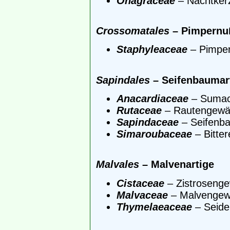
Onagraceae
– Nachtker
Crossomatales
– Pimpernuß
Staphyleaceae
– Pimpe
Sapindales
– Seifenbaumar
Anacardiaceae
– Sumac
Rutaceae
– Rautengewä
Sapindaceae
– Seifenb
Simaroubaceae
– Bitte
Malvales
– Malvenartige
Cistaceae
– Zistroseng
Malvaceae
– Malvengew
Thymelaeaceae
– Seide