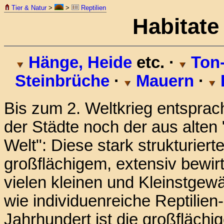
Tier & Natur
>
>
Reptilien
Habitate
Hänge, Heide
etc. ·
Ton-
Steinbrüche
·
Mauern
·
Bis zum 2. Weltkrieg entsprac
der Städte noch der aus alten
Welt": Diese stark strukturiert
großflächigem, extensiv bewir
vielen kleinen und Kleinstgewä
wie individuenreiche Reptilie
Jahrhundert ist die großflächi