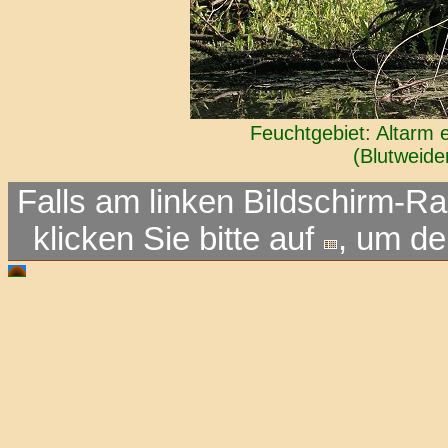
Feuchtgebiet: Altarm 
(Blutweide
Falls am linken Bildschirm-Ra
klicken Sie bitte auf
, um d