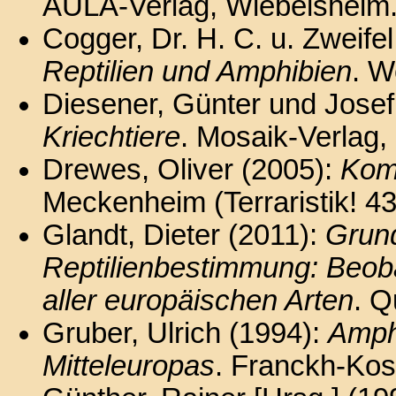
AULA-Verlag, Wiebelsheim
Cogger, Dr. H. C. u. Zweifel
Reptilien und Amphibien
. W
Diesener, Günter und Josef
Kriechtiere
. Mosaik-Verlag
Drewes, Oliver (2005):
Kom
Meckenheim (Terraristik! 43
Glandt, Dieter (2011):
Grun
Reptilienbestimmung: Beob
aller europäischen Arten
. Q
Gruber, Ulrich (1994):
Amphi
Mitteleuropas
. Franckh-Kosm