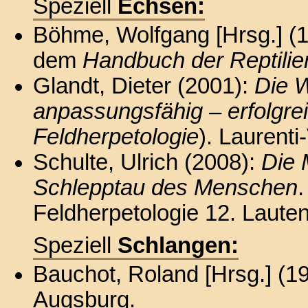
Speziell
Echsen:
Böhme, Wolfgang [Hrsg.] (
dem
Handbuch der Reptili
Glandt, Dieter (2001):
Die 
anpassungsfähig – erfolgre
Feldherpetologie
). Laurenti
Schulte, Ulrich (2008):
Die 
Schlepptau des Menschen
.
Feldherpetologie 12. Lautent
Speziell
Schlangen:
Bauchot, Roland [Hrsg.] (1
Augsburg.