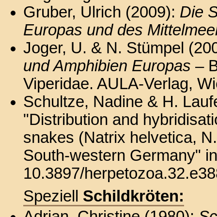
Gruber, Ulrich (2009):
Die S
Europas und des Mittelme
Joger, U. & N. Stümpel (200
und Amphibien Europas
– B
Viperidae. AULA-Verlag, Wie
Schultze, Nadine & H. Laufer
"Distribution and hybridisa
snakes (Natrix helvetica, N
South-western Germany" i
10.3897/herpetozoa.32.e38
Speziell
Schildkröten:
Adrian, Christine (1980):
Sc