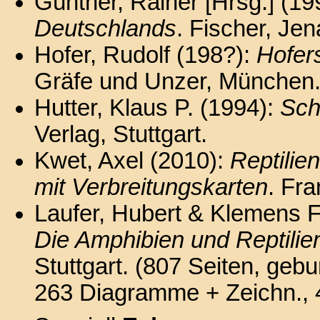
Günther, Rainer [Hrsg.] (19
Deutschlands
. Fischer, Jen
Hofer, Rudolf (198?):
Hofer
Gräfe und Unzer, München
Hutter, Klaus P. (1994):
Sch
Verlag, Stuttgart.
Kwet, Axel (2010):
Reptilie
mit Verbreitungskarten
. Fr
Laufer, Hubert & Klemens Fr
Die Amphibien und Reptili
Stuttgart. (807 Seiten, geb
263 Diagramme + Zeichn., 