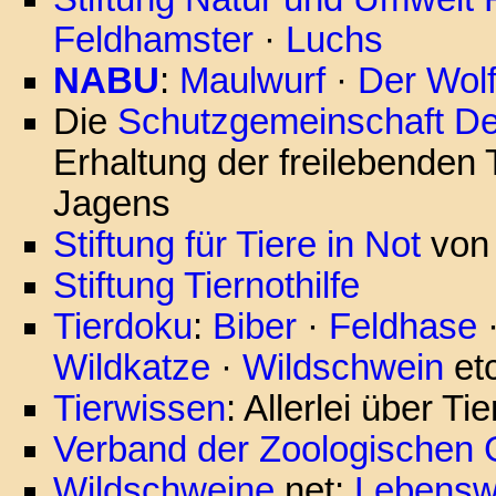
Feldhamster
·
Luchs
NABU
:
Maulwurf
·
Der Wol
Die
Schutzgemeinschaft De
Erhaltung der freilebenden T
Jagens
Stiftung für Tiere in Not
von 
Stiftung Tiernothilfe
Tierdoku
:
Biber
·
Feldhase
Wildkatze
·
Wildschwein
etc
Tierwissen
: Allerlei über Tie
Verband der Zoologischen G
Wildschweine
.net:
Lebensw