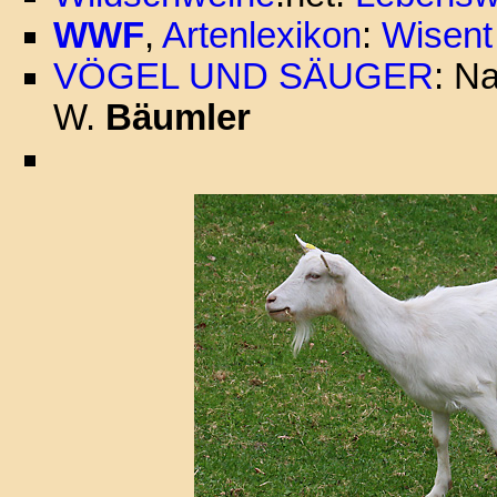
WWF
,
Artenlexikon
:
Wisent
VÖGEL UND SÄUGER
: N
W.
Bäumler