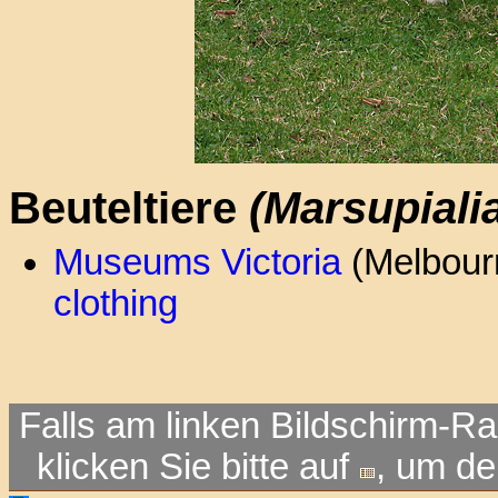
Beuteltiere
(Marsupiali
Museums Victoria
(Melbourn
clothing
Falls am linken Bildschirm-Ra
klicken Sie bitte auf
, um d