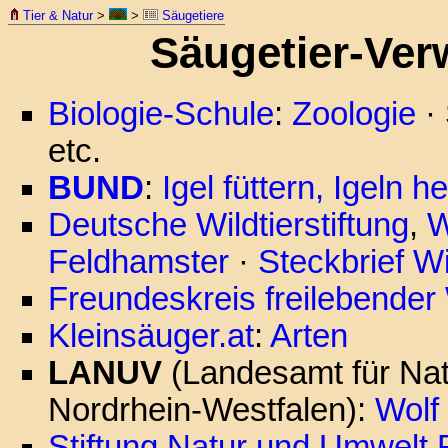
Tier & Natur
>
>
Säugetiere
Säugetier-Ver
Biologie-Schule
:
Zoologie
· 
etc.
BUND
:
Igel füttern, Igeln he
Deutsche Wildtierstiftung
,
W
Feldhamster
·
Steckbrief W
Freundeskreis freilebender
Kleinsäuger.at
:
Arten
LANUV
(Landesamt für Nat
Nordrhein-Westfalen):
Wolf
Stiftung Natur und Umwelt 