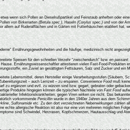
etwa wenn sich Pollen an Dieselrußpartikel und Feinstaub anheften oder eine
 Pollen von Birkenarten
(Betula spec.)
, Haseln
(Corylus spec.)
und von der Amb
vor allem auf Ruderalflächen und in Gärten mit Futterhäuschen etabliert hat,
moderne" Ernährungsgewohnheiten und die häufige, medizinisch nicht angeze
bereitete Speisen für den schnellen Verzehr "zwischendurch" bzw.
en passant
:
u Hause. Ernährungswissenschaftler attestieren vielen Fast-Food-Produkten e
gsstoffe, ein Zuviel an gesättigten Fettsäuren, Salz und Zucker und ein M
rbeitete Lebensmittel, deren Hersteller einige Verarbeitungsstufen (Säubern
Zubereitungszeit – auch Lernzeit – zu ersparen.
Convenience Food
muß keines
darf zu ergänzen und evtl. zu würzen sind bzw. gegart, gebraten oder gebacke
rfertige Produkte hingegen können die typischen Nachteile von
Fast Food
aufw
bakterieller Infektionskrankheiten; gegen Viren wirken sie nicht. Das bekannte
 natürlich vorkommende
Penicillin
wurde in den 1940er Jahren aus dem Schimm
ykline
,
Sulfonamide
etc. Zu den dort verzeichneten Nebenwirkungen zählen all
ine echte allergische Reaktion ist also nur eine von mehreren möglichen Folge
ymptome sind Schwindel, Herzrasen, Kopfschmerzen, Hautausschlag und At