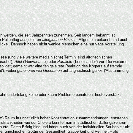
en werden, die seit Jahrzehnten zunehmen. Seit langem bekannt ist
en Pollenflug ausgelösten
allergischen Rhinitis
. Allgemein bekannt sind auch
 Nickel. Dennoch haben nicht wenige Menschen eine nur vage Vorstellung
e (und viele weitere medizinische) Termini sind altgriechischen
prache'),
Allel
('Genvariante') oder
Parallele
('bei einander') vor. Die weiteren
gebildet; gemeint war eine fehlgeleitete Reaktion des Körpers auf fremde
nd'), wobei
generieren
wie
Generation
auf altgriechisch
genos
('Abstammung,
e jahrhundertelang keine oder kaum Probleme bereiteten, heute verstärkt
nem) Raum in unnatürlich hoher Konzentration zusammendrängen, entstehen
ionskrankheiten wie der Cholera konnte man in städtischen Ballungszentren
 etc. Deren Erfolg hing und hängt auch von der individuellen Sauberkeit ab:
er griechischen Göttin der Gesundheit, Sauberkeit und Reinheit – als