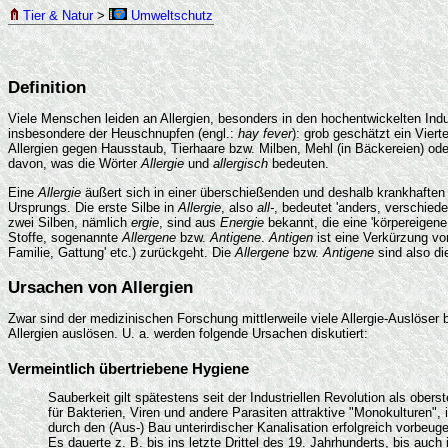
Tier & Natur
>
Umweltschutz
Definition
Viele Menschen leiden an Allergien, besonders in den hochentwickelten Ind
insbesondere der Heuschnupfen (engl.:
hay fever
): grob geschätzt ein Vier
Allergien gegen Hausstaub, Tierhaare bzw. Milben, Mehl (in Bäckereien) od
davon, was die Wörter
Allergie
und
allergisch
bedeuten.
Eine
Allergie
äußert sich in einer überschießenden und deshalb krankhafte
Ursprungs. Die erste Silbe in
Allergie
, also
all-
, bedeutet 'anders, verschied
zwei Silben, nämlich
ergie
, sind aus
Energie
bekannt, die eine 'körpereigene
Stoffe, sogenannte
Allergene
bzw.
Antigene
.
Antigen
ist eine Verkürzung vo
Familie, Gattung' etc.) zurückgeht. Die
Allergene
bzw.
Antigene
sind also di
Ursachen von Allergien
Zwar sind der medizinischen Forschung mittlerweile viele Allergie-Auslöser b
Allergien auslösen. U. a. werden folgende Ursachen diskutiert:
Vermeintlich übertriebene Hygiene
Sauberkeit gilt spätestens seit der Industriellen Revolution als 
für Bakterien, Viren und andere Parasiten attraktive "Monokulturen",
durch den (Aus-) Bau unterirdischer Kanalisation erfolgreich vorbeug
Es dauerte z. B. bis ins letzte Drittel des 19. Jahrhunderts, bis au