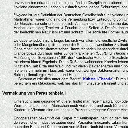
unverzichtbar erkannt und als eigenständige Disziplin institutionalis
Hygiene eindämmen, jedoch nur durch vorbeugende Schutzimpfungen
Hygiene
ist laut Definition der Deutschen Gesellschaft für Hygiene un
Maßnahmen waren und sind die Vermeidung bzw. Entsorgung von Unrat
der Geschichte sehr unterschiedlich. Als schließlich die Industrie d
Hochdruckreiniger, Trocken- & Feuchttücher, Seifen- & Deinfektionsm
der bedrohlichen Natur isoliert und schützt. Die schlichte Formel laut
Es dauerte jedoch nicht lange, bis sich vor allem die westliche Zivil
oder Mangelernährung litten, ohne die Segnungen westlicher Zivilisa
Geheimhaltung der dramatischen Umweltschäden insbesondere durch d
Uranbergbaus durchaus unter Lungenkrankheiten (
COPD
für
chronic 
Auflösung der Sowjetunion 1991 die "Karelische Autonome Sozialistis
mit einem klaren Ergebnis: Die in Rußland wohnenden Karelen lebten e
Nutztieren, mit Erde und Wald und mit vielen Bakterienarten und Spo
hielten sich mehr im Haus auf, waren dort weniger Bakterienarten un
Birkenpollenallergie, Asthma und Heuschnupfen.
Bekannt wurde dies unter dem Begriff "
Kuhstall-Theorie
": Durch
bereichern ein
Mikrobiom
, welches das Immunsystem trainiert und st
Vermeidung von Parasitenbefall
Untersucht man gesunde Wildtiere, findet man regelmäßig Endo- oder/un
Wurmbefall auch beim Menschen noch verbreitet, und auch für unsere
Kindern in Vietnam eine um sechzig Prozent verringerte Chance eine
Endoparasiten bekämpft der Körper mit Antikörpern, nämlich dem
Im
den westlichen Industriestaaten durch Parasiten induzierte Erkrank
auch den Eiern und Körperresten von Milben. Noch ist diese Vermutun