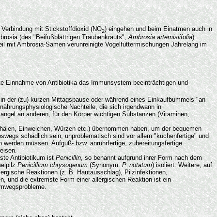
 Verbindung mit Stickstoffdioxid (NO
) eingehen und beim Einatmen auch in
2
rosia (des "Beifußblättrigen Traubenkrauts",
Ambrosia artemisiifolia
).
 weil mit Ambrosia-Samen verunreinigte Vogelfuttermischungen Jahrelang im
igte Einnahme von Antibiotika das Immunsystem beeinträchtigen und
 in der (zu) kurzen Mittagspause oder während eines Einkaufbummels "an
rnährungsphysiologische Nachteile, die sich irgendwann in
angel an anderen, für den Körper wichtigen Substanzen (Vitaminen,
, Schälen, Einweichen, Würzen etc.) übernommen haben, um der bequemen
wegs schädlich sein, unproblematisch sind vor allem "küchenfertige" und
n werden müssen. Aufguß- bzw. anrührfertige, zubereitungsfertige
eisen.
ste Antibiotikum ist
Penicillin
, so benannt aufgrund ihrer Form nach dem
elpilz
Penicillium chrysogenum
(Synonym:
P. notatum
) isoliert. Weitere, auf
ergische Reaktionen (z. B. Hautausschlag), Pilzinfektionen,
n, und die extremste Form einer allergischen Reaktion ist ein
emwegsprobleme.