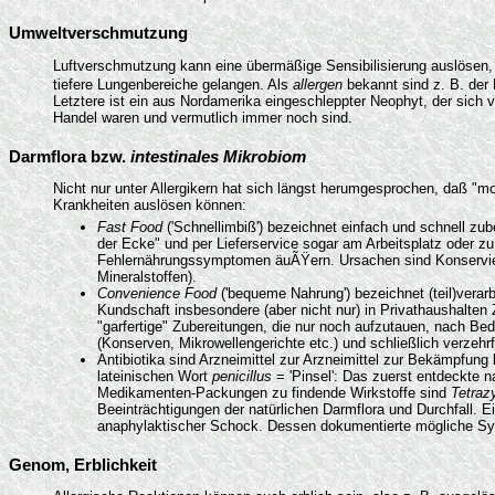
Umweltverschmutzung
Luftverschmutzung kann eine übermäßige Sensibilisierung auslösen, 
tiefere Lungenbereiche gelangen. Als
allergen
bekannt sind z. B. der
Letztere ist ein aus Nordamerika eingeschleppter Neophyt, der sich 
Handel waren und vermutlich immer noch sind.
Darmflora bzw.
intestinales Mikrobiom
Nicht nur unter Allergikern hat sich längst herumgesprochen, daß "
Krankheiten auslösen können:
Fast Food
('Schnellimbiß') bezeichnet einfach und schnell zu
der Ecke" und per Lieferservice sogar am Arbeitsplatz oder z
Fehlernährungssymptomen äuÃŸern. Ursachen sind Konservierun
Mineralstoffen).
Convenience Food
('bequeme Nahrung') bezeichnet (teil)vera
Kundschaft insbesondere (aber nicht nur) in Privathaushalten 
"garfertige" Zubereitungen, die nur noch aufzutauen, nach Be
(Konserven, Mikrowellengerichte etc.) und schließlich verzeh
Antibiotika sind Arzneimittel zur Arzneimittel zur Bekämpfung 
lateinischen Wort
penicillus
= 'Pinsel': Das zuerst entdeckte
Medikamenten-Packungen zu findende Wirkstoffe sind
Tetraz
Beeinträchtigungen der natürlichen Darmflora und Durchfall. E
anaphylaktischer Schock. Dessen dokumentierte mögliche S
Genom, Erblichkeit