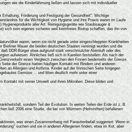
kungen wie die Kinderlähmung ließen und lassen sich mit individueller
er Erhaltung, Förderung und Festigung der Gesundheit". Wichtige
tändnis für die Wichtigkeit von Hygiene und ihre Praxis waren im Laufe
ne) Hygieneprodukte aller Art: Reinigungsgeräte wie Staubsauger &
e) sich sein eigenes sicheres weil keimfreies Biotop schaffen, das ihn von
: Naturvölker waren, wenn sie nicht gerade unter eingeschleppten Krankheiten
er Berliner Mauer die beiden deutschen Staaten vereinigt wurden und die
 daß DDR-Bürger etwa aufgrund stark verschmutzter Atemluft oder des
rgien aufwiesen. Ähnliches ließ sich in Karelien feststellen: Als nach der
 Grenzverkehr einen Vergleich zwischen den Finnen beiderseits der Grenze
hen Seite der Grenze hatten häufigen Kontakt mit Rindern und anderen
lten an Allergien und Asthma. Kinder auf der finnischen Seite hingegen
gebautes Gemüse ... und litten deutlich mehr unter einer
m Kontakt mit seiner Umwelt und ihren
Mikroben
. Diese bilden und
kheitsfall, sondern Teil der Evolution. In weiten Teilen der Erde ist z. B.
chen ließ 2006 eine Studie, die bei von Würmern
(Helminthen)
befallenen
 Reaktionen, was einen Zusammenhang mit Parasitenbefall suggeriert: Wenn in
orderung" suchen und sie in anderen
Allergenen
finden, etwa im Kot, aber