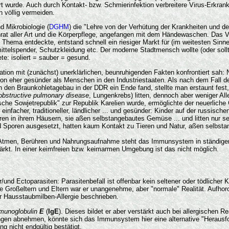
iert wurde. Auch durch Kontakt- bzw. Schmierinfektion verbreitere Virus-Erkran
 völlig vermeiden.
d Mikrobiologie (
DGHM
) die "Lehre von der Verhütung der Krankheiten und d
 aller Art und die Körperpflege, angefangen mit dem Händewaschen. Das Vers
as Thema entdeckte, entstand schnell ein riesiger Markt für (im weitesten Sin
ittelspender, Schutzkleidung etc. Der moderne Stadtmensch wollte (oder sollt
ete: isoliert = sauber = gesund.
isation mit (zunächst) unerklärlichen, beunruhigenden Fakten konfrontiert sah
tion eher gesünder als Menschen in den Industriestaaten. Als nach dem Fall d
en Braunkohletagebau in der DDR ein Ende fand, stellte man erstaunt fest,
obstructive pulmonary disease
, Lungenkrebs) litten, dennoch aber weniger Alle
che Sowjetrepublik" zur Republik Karelien wurde, ermöglichte der neuerliche
infacher, traditioneller, ländlicher ... und gesünder: Kinder auf der russisc
ren in ihrem Häusern, sie aßen selbstangebautes Gemüse ... und litten nur se
d Sporen ausgesetzt, hatten kaum Kontakt zu Tieren und Natur, aßen selbstan
 Atmen, Berühren und Nahrungsaufnahme steht das Immunsystem in ständige
ärkt. In einer keimfreien bzw. keimarmen Umgebung ist das nicht möglich.
d Ectoparasiten: Parasitenbefall ist offenbar kein seltener oder tödlicher Kran
 Großeltern und Eltern war er unangenehme, aber "normale" Realität. Aufhor
r Hausstaubmilben-Allergie beschrieben.
munoglobulin
E
(
IgE
). Dieses bildet er aber verstärkt auch bei allergischen
ungen abnehmen, könnte sich das Immunsystem hier eine alternative "Herausf
g nicht endgültig bestätigt.