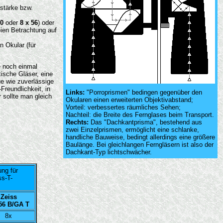
tstärke bzw.
50
oder
8 x 56
) oder
reien Betrachtung auf
 Okular (für
e noch einmal
ische Gläser, eine
ue wie zuverlässige
Freundlichkeit, in
Links:
"Porroprismen" bedingen gegenüber den
r sollte man gleich
Okularen einen erweiterten Objektivabstand;
Vorteil: verbessertes räumliches Sehen;
Nachteil: die Breite des Fernglases beim Transport.
Rechts:
Das "Dachkantprisma", bestehend aus
zwei Einzelprismen, ermöglicht eine schlanke,
handliche Bauweise, bedingt allerdings eine größere
Baulänge. Bei gleichlangen Ferngläsern ist also der
Dachkant-Typ lichtschwächer.
ung für
s-T-
Zeiss
 56 B/GA T
8x