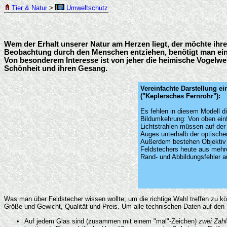
Tier & Natur
>
Umweltschutz
Wem der Erhalt unserer Natur am Herzen liegt, der möchte ihre
Beobachtung durch den Menschen entziehen, benötigt man ein Hil
Von besonderem Interesse ist von jeher die heimische Vogelwelt
Schönheit und ihren Gesang.
Vereinfachte Darstellung e
("Keplersches Fernrohr"):
Es fehlen in diesem Modell d
Bildumkehrung: Von oben ein
Lichtstrahlen müssen auf der
Auges unterhalb der optische
Außerdem bestehen Objektiv 
Feldstechers heute aus mehr
Rand- und Abbildungsfehler a
Was man über Feldstecher wissen wollte, um die richtige Wahl treffen zu kö
Größe und Gewicht, Qualität und Preis. Um alle technischen Daten auf den
Auf jedem Glas sind (zusammen mit einem "mal"-Zeichen)
zwei Zah