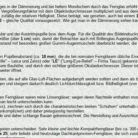
uges in der Dämmerung und bei hellem Mondschein durch das Fernglas erhöht
 Vergrößerungsfaktor mit dem Objektivdurchmesser multipliziert und aus dem
zufällig der relativen Helligkeit. Diese beträgt, wie gesehen, auch bei einem
2
– gleiche Qualität vorausgesetzt. Wie gut man in der Dämmerung sehen ka
r und der Austrittspupille bzw. dem Auge. Für die Qualität des Bildeindrucks 
größer (über
1 cm
) sein, damit der Betrachter auch mit Brillenglas Augenpupil
abstand mit besonders großen Gummi-Augenmuscheln überbrückt werden, die ein
en Pupillenabstand (ca.
18 mm
), die die bei normalen Ferngläsern übliche Ei
rille" – Leica und Zeiss) oder "
LE
" ("Long-Eye-Relief" – Firma Tasco) gekennz
e Bauhöhe, und durch den sichtbar größeren Okulardurchmesser. Dieser ist d
eiter öffnet.
n, die auf alle Glas-Luft-Flächen aufgedampft werden sollten und dann als b
und steigern dadurch deutlich Lichtdurchlässigkeit bzw. Bildhelligkeit (von 
en Ferngläser waren reine Linsengläser; wegen deren Nachteile enthalten mo
an leicht unterscheiden kann:
inks), zeichnen sich durch die charakteristischen breiten "Schultern" unterhalb
unkompliziert) und daher preisgünstig herstellen.
e und daher schlange Bauart gekennzeichnet. Die Herstellung und Ausrichtun
gorien unterscheiden. Sehr
kleine und leichte Kompakt
ferngläser (bis ca. 300
x 25
; sehr beliebt sind heutzutage Dachkantprismen-Ferngläser, die sich zusä