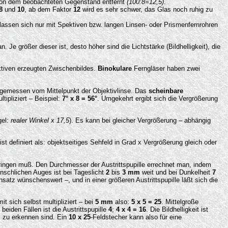
on dem beobachteten Gegenstand entfernt
(100:8=12,5)
.
8
und
10
, ab dem Faktor
12
wird es sehr schwer, das Glas noch ruhig zu
, lassen sich nur mit Spektiven bzw. langen Linsen- oder Prismenfernrohren
Je größer dieser ist, desto höher sind die Lichtstärke (Bildhelligkeit), die
ktiven erzeugten Zwischenbildes.
Binokulare
Ferngläser haben zwei
 gemessen vom Mittelpunkt der Objektivlinse. Das
scheinbare
tipliziert – Beispiel:
7° x 8 = 56°
. Umgekehrt ergibt sich die Vergrößerung
gel:
realer Winkel x 17,5
). Es kann bei gleicher Vergrößerung – abhängig
t definiert als: objektseitiges Sehfeld in Grad x Vergrößerung gleich oder
ringen muß. Den Durchmesser der Austrittspupille errechnet man, indem
nschlichen Auges ist bei Tageslicht
2
bis
3 mm
weit und bei Dunkelheit
7
satz wünschenswert –, und in einer größeren Austrittspupille läßt sich die
 sich selbst multipliziert – bei
5 mm
also:
5 x 5 = 25
. Mittelgroße
n beiden Fällen ist die Austrittspupille
4
;
4 x 4 = 16
. Die Bildhelligkeit ist
s zu erkennen sind. Ein
10 x 25
-Feldstecher kann also für eine