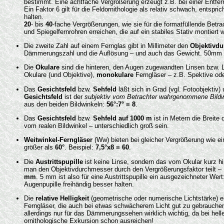
bestimmt. Eine achtfache Vergrößerung erzeugt z.B. bei einer Entfer
Ein Faktor 6 gilt für die Feldornithologie als relativ schwach, entsp
halten.
20
- bis
40
-fache Vergrößerungen, wie sie für die formatfüllende Betr
und Spiegelfernrohren erreichen, die auf ein stabiles Stativ montiert 
Die zweite Zahl auf einem Fernglas gibt in Millimeter den
Objektivd
Dämmerungszahl und die Auflösung – und auch das Gewicht. 50mm bil
Die
Okulare
sind die hinteren, den Augen zugewandten Linsen bzw. 
Okulare (und Objektive),
monokulare
Ferngläser – z.B. Spektive od
Das
Gesichtsfeld
bzw.
Sehfeld
läßt sich in Grad (vgl. Fotoobjekti
Gesichtsfeld
ist der
subjektiv vom Betrachter wahrgenommene Bildw
aus den beiden Bildwinkeln:
56°:7° = 8
.
Das
Gesichtsfeld
bzw.
Sehfeld auf 1000 m
ist in Metern die Breit
vom realen Bildwinkel – unterschiedlich groß sein.
Weitwinkel-Ferngläser
(Ww) bieten bei gleicher Vergrößerung wie ein
größer als
60°
. Beispiel:
7,5°x8 = 60
.
Die
Austrittspupille
ist keine Linse, sondern das vom Okular kurz h
man den Objektivdurchmesser durch den Vergrößerungsfaktor teilt – 
mm
. 5 mm ist also für eine Austrittspupille ein ausgezeichneter W
Augenpupille freihändig besser halten.
Die
relative Helligkeit
(geometrische oder numerische Lichtstärke) ei
Ferngläser, die auch bei etwas schwächerem Licht gut zu gebrauchen 
allerdings nur für das Dämmerungssehen wirklich wichtig, da bei hel
ornithologische Exkursion schon ausreichen!