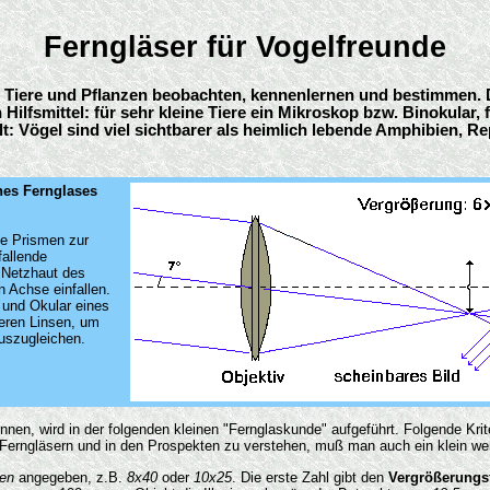
Ferngläser für Vogelfreunde
 Tiere und Pflanzen beobachten, kennenlernen und bestimmen. Da 
fsmittel: für sehr kleine Tiere ein Mikroskop bzw. Binokular, f
: Vögel sind viel sichtbarer als heimlich lebende Amphibien, Rep
ines Fernglases
ie Prismen zur
fallende
 Netzhaut des
n Achse einfallen.
und Okular eines
eren Linsen, um
uszugleichen.
nnen, wird in der folgenden kleinen "Fernglaskunde" aufgeführt. Folgende Krit
 Ferngläsern und in den Prospekten zu verstehen, muß man auch ein klein we
len
angegeben, z.B.
8x40
oder
10x25
. Die erste Zahl gibt den
Vergrößerungs