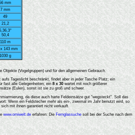
56 mm
7 mm
49
21,2
6,36,3°
50,4
110 m
 x 143 mm
1030 g
re Objekte (Vogelgruppen) und für den allgemeinen Gebrauch.
t aufs Tageslicht beschränkt, findet aber in jeder Tasche Platz; ein
r fast alle Gelegenheiten; ein
8 x 30
wartet mit noch größerer
nsätze (Eulen), sonst ist sie zu groß und schwer.
iarmierung, da diese auch harte Feldeinsätze gut "wegsteckt". Soll das
twort: Wenn ein Feldstecher mehr als ein-, zweimal im Jahr benutzt wird, so
ich mit ihnen garantiert nicht verkauft.
te
www.orniwelt.de
erfahren: Die
Fernglassuche
soll bei der Suche nach dem