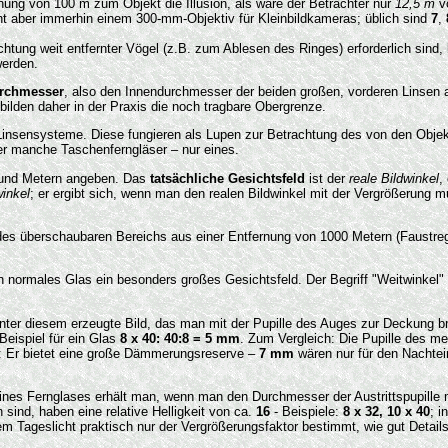
nung von 100 m zum Objekt die Illusion, als wäre der Betrachter nur
12,5 m
v
richt aber immerhin einem 300-mm-Objektiv für Kleinbildkameras; üblich sind
7
,
achtung weit entfernter Vögel (z.B. zum Ablesen des Ringes) erforderlich sind
werden.
urchmesser
, also den Innendurchmesser der beiden großen, vorderen Linsen an. 
den daher in der Praxis die noch tragbare Obergrenze.
Linsensysteme. Diese fungieren als Lupen zur Betrachtung des von den Obje
er manche Taschenferngläser – nur eines.
v) und Metern angeben. Das
tatsächliche Gesichtsfeld
ist der
reale Bildwinkel
,
inkel
; er ergibt sich, wenn man den realen Bildwinkel mit der Vergrößerung mul
e des überschaubaren Bereichs aus einer Entfernung von 1000 Metern (Faustre
 normales Glas ein besonders großes Gesichtsfeld. Der Begriff "Weitwinkel" is
inter diesem erzeugte Bild, das man mit der Pupille des Auges zur Deckung b
Beispiel für ein Glas
8 x 40: 40:8 = 5 mm
. Zum Vergleich: Die Pupille des me
ert: Er bietet eine große Dämmerungsreserve –
7 mm
wären nur für den Nachtein
nes Fernglases erhält man, wenn man den Durchmesser der Austrittspupille mit
sind, haben eine relative Helligkeit von ca.
16
- Beispiele:
8 x 32, 10 x 40
; i
lem Tageslicht praktisch nur der Vergrößerungsfaktor bestimmt, wie gut Detail