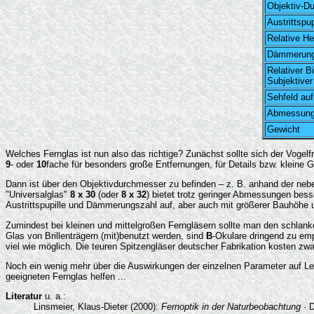
Objektiv-D
Austrittspup
Relative Hel
Dämmerung
Relativer B
Subjektiver
Sehfeld au
Abmessun
Gewicht
Welches Fernglas ist nun also das richtige? Zunächst sollte sich der Vogelf
9
- oder
10
fache für besonders große Entfernungen, für Details bzw. kleine
Dann ist über den Objektivdurchmesser zu befinden – z. B. anhand der ne
"Universalglas"
8 x 30
(oder
8 x 32
) bietet trotz geringer Abmessungen bes
Austrittspupille und Dämmerungszahl auf, aber auch mit größerer Bauhöhe
Zumindest bei kleinen und mittelgroßen Ferngläsern sollte man den schla
Glas von Brillenträgern (mit)benutzt werden, sind
B
-Okulare dringend zu empf
viel wie möglich. Die teuren Spitzengläser deutscher Fabrikation kosten zwar
Noch ein wenig mehr über die Auswirkungen der einzelnen Parameter auf L
geeigneten Fernglas helfen ...
Literatur
u. a.:
Linsmeier, Klaus-Dieter (2000):
Fernoptik in der Naturbeobachtung
· D