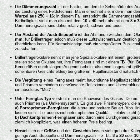
Die
Dämmerungszahl
ist der Faktor, um den die Sehschärfe des A
die Leistung eines Feldstechers. Mann errechnet sie, indem man den
Wurzel aus 256
=
16
; in diesem Fall entspricht die Dämmerungszahl 
Bildhelligkeit sieht man also mit dem
10 x 40
mehr als mit dem
8 x 3
Dämmerungszahl sind daher relativ groß, schwer und teuer.
Der
Abstand der Austrittspupille
ist der Abstand zwischen dem Okula
mm
; für Brillenträger jedoch muß dieser Luftzwischenraum deutlich 
überblicken kann. Für Normalsichtige muß ein vergrößerter Pupillen
zu schaffen.
Brillenträgerokulare nennt man jene Spezialokulare mit einem größer
stellen solche Okulare her, ihre Ferngläser sind mit einem "
B
" (für "B
Kenngrößen durch längere Augenmuscheln, also eine insgesamt größer
scheinbaren Gesichtsfeldes) bei größerem Pupillenabstand natürlich w
Die
Vergütung
eines Fernglases meint hauchdünne Metallsalzschichte
und Prismen verhindern unerwünschte Reflexionen und Überstrahlungen 
ein absolutes "Muß"!
Unter
Fernglas-Typ
versteht man die Bauweise des Glases. Die erst
auch Prismen (als Umkehrsystem). Es gibt zwei Prismentypen, die m
a) Porroprismen-Ferngläser
, die ältere und breitere Bauart (Abb. l
lassen sich – bei ausgezeichneter optischer Qualität – relativ leicht (
b) Dachkantprismen-Ferngläser
sind durch eine Durchgehend gerad
ziemlich kompliziert, was einen höheren Preis bedingt.
Hinsichtlich der
Größe
und des
Gewichts
lassen sich grob drei Kate
geringe Austrittspupille und Dämmerungszahl – z. B.:
8 x 20
oder
10 