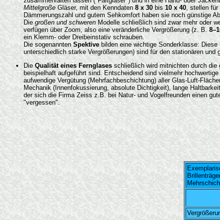
zusammenfalten lassen ("Faltgläser") und in eine Hand- oder Jacke
Mittelgroße
Gläser, mit den Kenndaten
8 x 30
bis
10 x 40
, stellen f
Dämmerungszahl und gutem Sehkomfort haben sie noch günstige Ab
Die
großen und schweren
Modelle schließlich sind zwar mehr oder we
verfügen über Zoom, also eine veränderliche Vergrößerung (z. B.
8–1
ein Klemm- oder Dreibeinstativ schrauben.
Die sogenannten
Spektive
bilden eine wichtige Sonderklasse: Diese
unterschiedlich starke Vergrößerungen) sind für den stationären und 
Die
Qualität eines Fernglases
schließlich wird mitnichten durch di
beispielhaft aufgeführt sind. Entscheidend sind vielmehr hochwertig
aufwendige Vergütung (Mehrfachbeschichtung) aller Glas-Luft-Fläche
Mechanik (Innenfokussierung, absolute Dichtigkeit), lange Haltbarkeit
der sich die Firma Zeiss z.B. bei Natur- und Vogelfreunden einen gute
"vergessen".
Exemplarisc
Brillenträge
Mehrschich
Vergrößeru