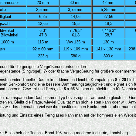
urchmesser
20 mm
30 mm
42 mm
ille
2,5 mm
3,75 mm
5,25 mm
ligkeit
6,25
14,06
27,56
szahl
12,65
15,5
18,3
ildwinkel
6,3°
7,76,3°
7,446,3°
 Bildwinkel
47,8
61,8
58,7
f 1000 m
115 m
Ww 135 m
130 m
gen
92 x 60 mm
119 x 109 mm
141 x 130 mm
238
223 g
580 g
890 g
reund für die geeignete Vergrößerung entscheiden:
 Gegenstände (Singvögel),
7
- oder
8
fache Vergrößerung für größere oder mehre
benstehenden Tabelle: Das extrem kleine und leichte Kompaktglas
8 x 20
bleib
seren Sehkomfort und eine bessere Dämmerungstauglichkeit und eignet sich fü
 und höherem Gewicht und Preis; die
8 x 56
-Version empfiehlt sich für Nachtei
nken, raumsparenden Dachprismen-Typ bevorzugen – am besten gleich mit Gumm
ehlen. Bleibt die Frage, wieviel Qualität man sich leisten kann oder will. An
 zwei- bis dreimal so viel wie ihre ausländischen Konkurrenten, aber man hat s
eistung und Einsatz eines Fernglases kann man auf der kommerziellen Websi
ie Bibliothek der Technik Band 195. verlag moderne industrie, Landsberg.