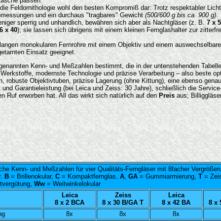
ntasche passen.
ür die Feldornithologie wohl den besten Kompromiß dar: Trotz respektabler Lich
messungen und ein durchaus "tragbares" Gewicht
(500/600 g bis ca. 900 g)
.
niger sperrig und unhandlich, bewähren sich aber als Nachtgläser (z. B.
7 x 
6 x 40
); sie lassen sich übrigens mit einem kleinen Fernglashalter zur zitterf
 langen monokularen Fernrohre mit einem Objektiv und einem auswechselbaren
getarnten Einsatz geeignet.
e genannten Kenn- und Meßzahlen bestimmt, die in der untenstehenden Tabell
e Werkstoffe, modernste Technologie und präzise Verarbeitung – also beste opt
n, robuste Objektivtuben, präzise Lagerung (ohne Kittung), eine ebenso gena
 und Garantieleistung (bei Leica und Zeiss: 30 Jahre), schließlich die Service-
n Ruf erworben hat. All das wirkt sich natürlich auf den
Preis
aus; Billiggläse
he Kenn- und Meßzahlen für vier Qualitäts-Ferngläser mit 8facher Vergrößer
r.
B
= Brillenokular,
C
= Kompaktfernglas,
A
,
GA
= Gummiarmierung,
T
= Zeis
tvergütung,
Ww
= Weitwinkelokular
Leica
Zeiss
Leica
8 x 2 BCA
8 x 30 B/GA T
8 x 42 BA
8 x
ng
8x
8x
8x