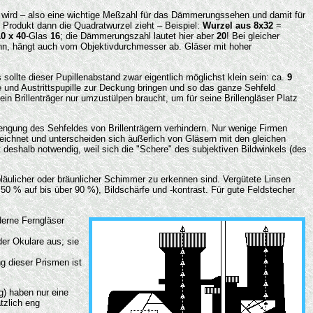
 wird – also eine wichtige Meßzahl für das Dämmerungssehen und damit für
 Produkt dann die Quadratwurzel zieht – Beispiel:
Wurzel aus 8x32
=
10 x 40
-Glas
16
; die Dämmerungszahl lautet hier aber
20
! Bei gleicher
nn, hängt auch vom Objektivdurchmesser ab. Gläser mit hoher
sollte dieser Pupillenabstand zwar eigentlich möglichst klein sein: ca.
9
le und Austrittspupille zur Deckung bringen und so das ganze Sehfeld
 Brillenträger nur umzustülpen braucht, um für seine Brillengläser Platz
nengung des Sehfeldes von Brillenträgern verhindern. Nur wenige Firmen
eichnet und unterscheiden sich äußerlich von Gläsern mit den gleichen
eshalb notwendig, weil sich die "Schere" des subjektiven Bildwinkels (des
läulicher oder bräunlicher Schimmer zu erkennen sind. Vergütete Linsen
50 % auf bis über 90 %), Bildschärfe und -kontrast. Für gute Feldstecher
derne Ferngläser
 der Okulare aus; sie
g dieser Prismen ist
 g) haben nur eine
tzlich eng