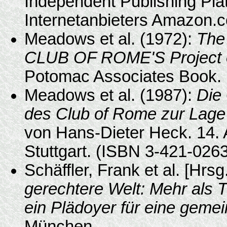
Independent Publishing Plat
Internetanbieters Amazon.
Meadows et al. (1972):
The 
CLUB OF ROME'S Project o
Potomac Associates Book.
Meadows et al. (1987):
Die
des Club of Rome zur Lage
von Hans-Dieter Heck. 14. A
Stuttgart. (ISBN 3-421-026
Schäffler, Frank et al. [Hrsg
gerechtere Welt: Mehr als 
ein Plädoyer für eine geme
München.