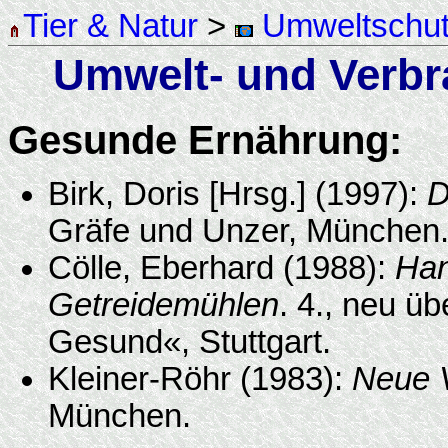
Tier & Natur
>
Umweltschu
Umwelt- und Verbr
Gesunde Ernährung:
Birk, Doris [Hrsg.] (1997):
D
Gräfe und Unzer, München
Cölle, Eberhard (1988):
Han
Getreidemühlen
. 4., neu ü
Gesund«, Stuttgart.
Kleiner-Röhr (1983):
Neue 
München.