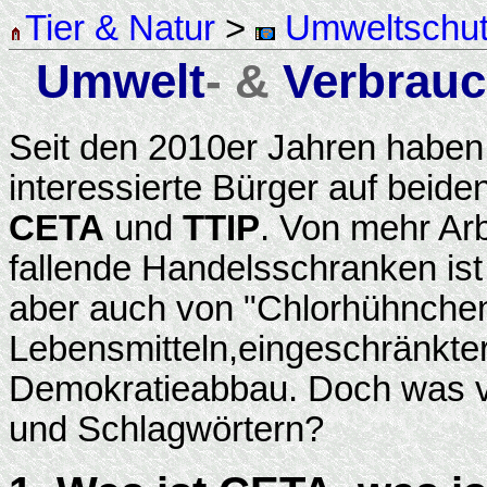
Tier & Natur
>
Umweltschu
Umwelt
- &
Verbrauc
Seit den 2010er Jahren haben 
interessierte Bürger auf beide
CETA
und
TTIP
. Von mehr Ar
fallende Handelsschranken is
aber auch von "Chlorhühnchen
Lebensmitteln,eingeschränkte
Demokratieabbau. Doch was ve
und Schlagwörtern?