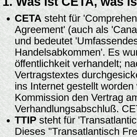
1. Was ist CETA, was i
CETA
steht für 'Comprehe
Agreement' (auch als 'Can
und bedeutet 'Umfassendes
Handelsabkommen'. Es wur
öffentlichkeit verhandelt; n
Vertragstextes durchgesick
ins Internet gestellt worden
Kommission den Vertrag a
Verhandlungsabschluß. CETA
TTIP
steht für 'Transatlanti
Dieses "Transatlantisch F