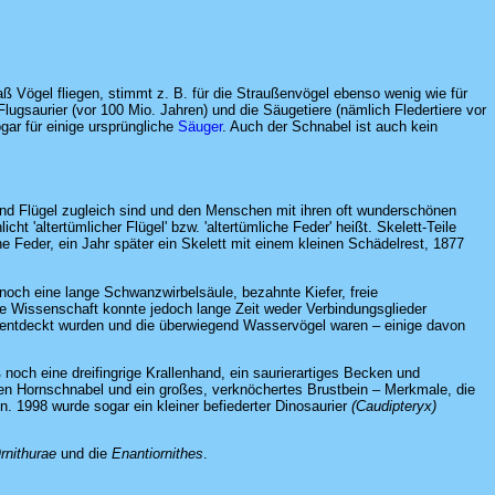
aß Vögel fliegen, stimmt z. B. für die Straußenvögel ebenso wenig wie für
Flugsaurier (vor 100 Mio. Jahren) und die Säugetiere (nämlich Fledertiere vor
ogar für einige ursprüngliche
Säuger
. Auch der Schnabel ist auch kein
nd Flügel zugleich sind und den Menschen mit ihren oft wunderschönen
 'altertümlicher Flügel' bzw. 'altertümliche Feder' heißt. Skelett-Teile
ne Feder, ein Jahr später ein Skelett mit einem kleinen Schädelrest, 1877
ß noch eine lange Schwanzwirbelsäule, bezahnte Kiefer, freie
ie Wissenschaft konnte jedoch lange Zeit weder Verbindungsglieder
 entdeckt wurden und die überwiegend Wasservögel waren – einige davon
noch eine dreifingrige Krallenhand, ein saurierartiges Becken und
en Hornschnabel und ein großes, verknöchertes Brustbein – Merkmale, die
n. 1998 wurde sogar ein kleiner befiederter Dinosaurier
(Caudipteryx)
rnithurae
und die
Enantiornithes
.