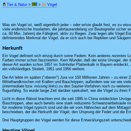
Tier & Natur
>
>
Vögel
Was ein Vogel ist, weiß eigentlich jeder – oder er/sie glaubt fest, es zu wi
viele
endemische
Inselarten, die jahrtausendelang vor Beutegreifer sicher w
ca. 60 Mio. Jahren) die Fähigkeit, aktiv zu fliegen. Zwar legen alle Vögel Ei
definierendes Merkmal der Vögel, da er sich auch bei Reptilien und Säugern 
Herkunft
Ein Vogel definiert sich einzig durch seine Federn: Kein anderes
rezentes
Le
Farben immer schon faszinierten. Kein Wunder, daß der erste Urvogel, der de
dieser Art wurden schon 1857 im Solnhofer Plattenkalk in Bayern entdeckt, ab
ein vollständiges Skelett, 1951 und 1956 weitere.
Die Art lebte im späten ("oberen")
Jura
vor 150 Millionen Jahren – zu einer Z
Mittelhandknochen mit Krallen und Bauchrippen; außerdem war sie wie viel
(
intermediate
bzw.
missing links
) zu den Saurier-Vorfahren noch zu weiteren
flugunfähig. So wurde lange Zeit darüber spekuliert, wie die Vögel zu ihren
Licht in diese Rätsel brachten erst die seit 1995 in China entdeckten Urvöge
Bauchrippen, aber auch bereits eine stark reduzierte Schwanzwirbelsäule 
für moderne Vögel typisch sind und die wir vom Hähnchen auf dem Mittagstis
beschrieben, der die Herkunft der Vögel, den Ursprung der Feder und die En
Drei Hauptgruppen der Vögel werden für diese Entwicklungszeit unterschied
Heutige Vögel