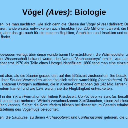
Vögel
(Aves)
: Biologie
ssen, bis man nachfragt, wie sich denn die Klasse der Vögel
(Aves)
definiert: D
aren; andererseits entwickelten auch Insekten (vor 235 Millionen Jahren), die 
er, aber das gilt auch für die meisten Reptilien, Amphibien und Insekten und s
findet.
bewesen verfügt über diese wunderbaren Hornstrukturen, die Wärmepolster u
r Wissenschaft bekannt wurde, den Namen "Archaeopteryx" erhielt, was schlicht
er erst 1970 als Teile eines Urvogel identifiziert. 1860 fand man eine einzel
eit also, als die Saurier gerade erst auf ihre Blütezeit zusteuerten. Sie besa
e ihrer Saurier-Verwandten wahrscheinlich schon warmblütig
(homoiotherm)
. D
, späteren Urvögeln auffinden, die in
Kreide
-Formationen (ab 142 Mio Jahren)
 Federn kamen und wie bzw. warum sie die Flugfähigkeit entwickelten.
l in der Yixian-Formation der frühen Kreidezeit:
Confuciusornis sanctus
besaß 
mit einem aus mehreren Wirbeln verschmolzenen Steißknochen, einen zahnlos
ch kennen. Selbst die Konturfedern blieben bei dieser Art im Gestein erhalte
tstehung des Vogelflugs beleuchtet.
en: die
Sauriurae
, zu denen
Archaeopteryx
und
Confuciusornis
gehören, die
O