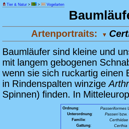
Tier & Natur
>
>
Vogelarten
Baumläuf
Artenportraits:
Cert
Baumläufer sind kleine und un
mit langem gebogenen Schnabe
wenn sie sich ruckartig eine
in Rindenspalten winzige
Arth
Spinnen) finden. In Mitteleuro
Ordnung
:
Passeriformes
L
Unterordnung
:
Passeri
bzw.
Familie
:
Certhiidae
Gattung
:
Certhia