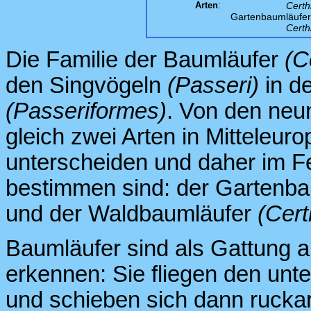
Arten
:
Certh
Gartenbaumläufe
Certhi
Die Familie der Baumläufer
(C
den Singvögeln
(Passeri)
in d
(Passeriformes)
. Von den neu
gleich zwei Arten in Mitteleur
unterscheiden und daher im F
bestimmen sind: der Gartenb
und der Waldbaumläufer
(Cert
Baumläufer sind als Gattung 
erkennen: Sie fliegen den un
und schieben sich dann ruckar