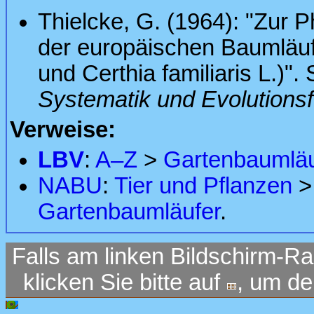
Thielcke, G. (1964): "Zur 
der europäischen Baumläuf
und Certhia familiaris L.)"
Systematik und Evolutions
Verweise:
LBV
:
A–Z
>
Gartenbaumläu
NABU
:
Tier und Pflanzen
Gartenbaumläufer
.
Falls am linken Bildschirm-Ra
klicken Sie bitte auf
, um d