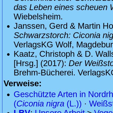
das Leben eines scheuen 
Wiebelsheim.
Janssen, Gerd & Martin H
Schwarzstorch: Ciconia ni
VerlagsKG Wolf, Magdebur
Kaatz, Christoph & D. Wall
[Hrsg.] (2017):
Der Weißsto
Brehm-Bücherei. VerlagsK
Verweise:
Geschützte Arten in Nordr
(
Ciconia nigra
(L.))
·
Weißs