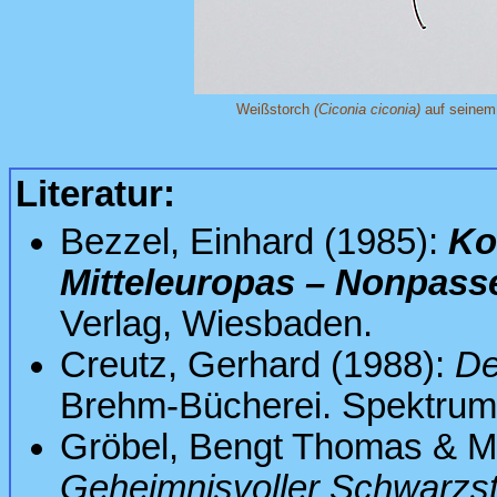
Weißstorch
(Ciconia ciconia)
auf seinem 
Literatur:
Bezzel, Einhard (1985):
Ko
Mitteleuropas – Nonpass
Verlag, Wiesbaden.
Creutz, Gerhard (1988):
D
Brehm-Bücherei. Spektrum 
Gröbel, Bengt Thomas & M
Geheimnisvoller Schwarzsto