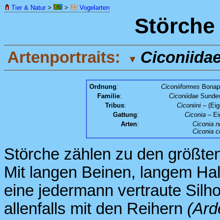
Tier & Natur
>
>
Vogelarten
Störche
Artenportraits:
Ciconiida
Ordnung
:
Ciconiiformes
Bonapa
Familie
:
Ciconiidae
Sundev
Tribus
:
Ciconiini
– (Eig
Gattung
:
Ciconia
– Ei
Arten
:
Ciconia n
Ciconia c
Störche zählen zu den größten
Mit langen Beinen, langem Ha
eine jedermann vertraute Silh
allenfalls mit den Reihern
(Ard