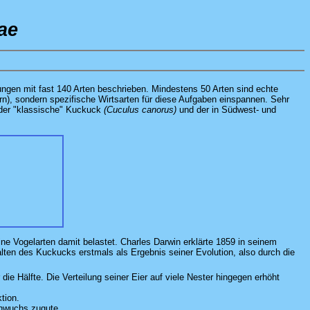
ae
ungen mit fast 140 Arten beschrieben. Mindestens 50 Arten sind echte
ern), sondern spezifische Wirtsarten für diese Aufgaben einspannen. Sehr
: der "klassische" Kuckuck
(Cuculus canorus)
und der in Südwest- und
ne Vogelarten damit belastet. Charles Darwin erklärte 1859 in seinem
ten des Kuckucks erstmals als Ergebnis seiner Evolution, also durch die
e Hälfte. Die Verteilung seiner Eier auf viele Nester hingegen erhöht
tion.
chwuchs zugute.