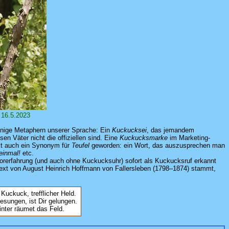
 16.5.2023
inige Metaphern unserer Sprache: Ein
Kuckucksei
, das jemandem
n Väter nicht die offiziellen sind. Eine
Kuckucksmarke
im Marketing-
t auch ein Synonym für
Teufel
geworden: ein Wort, das auszusprechen man
einmal!
etc.
rerfahrung (und auch ohne Kuckucksuhr) sofort als Kuckucksruf erkannt
ext von August Heinrich Hoffmann von Fallersleben (1798–1874) stammt,
Kuckuck, trefflicher Held.
sungen, ist Dir gelungen.
inter räumet das Feld.