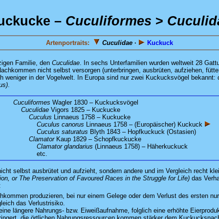
uckucke –
Cuculiformes
>
Cuculid
Artenportraits:
Cuculidae
·
Kuckuck
nzigen Familie, den
Cuculidae
. In sechs Unterfamilien wurden weltweit 28 Gatt
e Nachkommen nicht selbst versorgen (unterbringen, ausbrüten, aufziehen, fütt
lich weniger in der Vogelwelt. In Europa sind nur zwei Kuckucksvögel bekannt
us)
.
Cuculiformes
Wagler 1830 – Kuckucksvögel
Cuculidae
Vigors 1825 – Kuckucke
:
Cuculus
Linnaeus 1758 – Kuckucke
:
Cuculus canorus
Linnaeus 1758 – (Europäischer) Kuckuck
Cuculus saturatus
Blyth 1843 – Hopfkuckuck (Ostasien)
:
Clamator
Kaup 1829 – Schopfkuckucke
:
Clamator glandarius
(Linnaeus 1758) – Häherkuckuck
etc.
ht selbst ausbrütet und aufzieht, sondern andere und im Vergleich recht klei
on, or The Preservation of Favoured Races in the Struggle for Life)
das Verhal
:
hkommen produzieren, bei nur einem Gelege oder dem Verlust des ersten nur di
eich das Verlustrisiko.
ne längere Nahrungs- bzw. Eiweißaufnahme, folglich eine erhöhte Eierproduk
erringert, die örtlichen Nahrungsressourcen kommen stärker dem Kuckucksna