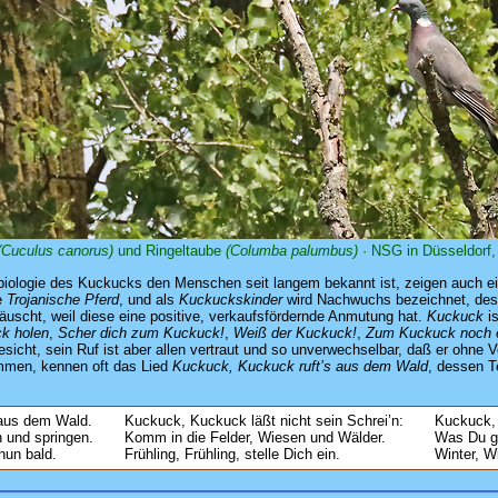
(Cuculus canorus)
und Ringeltaube
(Columba palumbus)
· NSG in Düsseldorf,
sbiologie des Kuckucks den Menschen seit langem bekannt ist, zeigen auch e
e
Trojanische Pferd
, und als
Kuckuckskinder
wird Nachwuchs bezeichnet, desse
täuscht, weil diese eine positive, verkaufsfördernde Anmutung hat.
Kuckuck
is
ck holen
,
Scher dich zum Kuckuck!
,
Weiß der Kuckuck!
,
Zum Kuckuck noch 
 sein Ruf ist aber allen vertraut und so unverwechselbar, daß er ohne Vo
kommen, kennen oft das Lied
Kuckuck, Kuckuck ruft’s aus dem Wald
, dessen T
 aus dem Wald.
Kuckuck, Kuckuck läßt nicht sein Schrei’n:
Kuckuck, 
 und springen.
Komm in die Felder, Wiesen und Wälder.
Was Du ge
 nun bald.
Frühling, Frühling, stelle Dich ein.
Winter, W