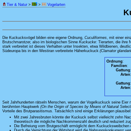
Tier & Natur
>
>
Vogelarten
K
Die Kuckucksvögel bilden eine eigene Ordnung,
Cuculiformes
, mit einer ei
Brutschmarotzer, also im biologischen Sinne
Kuckucke
: Tierarten, die ihr
stark verbreitet ist dieses Verhalten unter Insekten, etwa Wildbienen, deut
Südeuropa bis in den Westiran verbreitete Häherkuckuck
(Clamator glandari
Ordnung
:
Familien
:
Gattung
Arten
Gattung
Arten
Seit Jahrhunderten rätseln Menschen, warum der Vogelkuckuck seine Eier nic
berühmten Hauptwerk
(On the Origin of Species by Means of Natural Selecti
Vorteile des Brutparasitismus. Tatsächlich sind einige Erklärungen plausibel
Mit zwei Jahresbruten könnte der Kuckuck selbst vielleicht zehn Nac
theoretisch die mögliche Nachkommenzahl deutlich und reduziert zugl
Die Befreiung vom Brutgeschäft ermöglicht dem Kuckucksweibchen ei
Durch die Vernichtung der Wirtsbrut wird die Nahrungskonkurrenz v