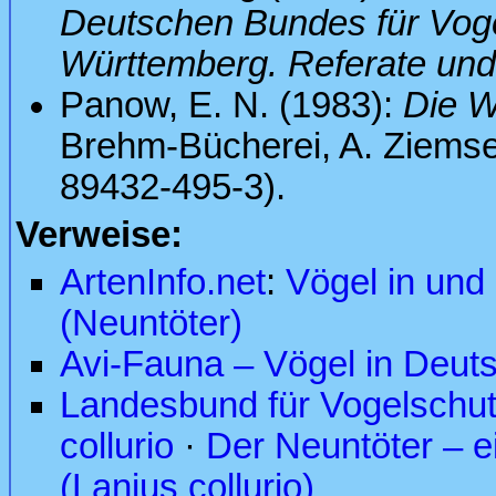
Deutschen Bundes für Vog
Württemberg. Referate und
Panow, E. N. (1983):
Die W
Brehm-Bücherei, A. Ziemsen
89432-495-3).
Verweise:
ArtenInfo.net
:
Vögel in und
(Neuntöter)
Avi-Fauna – Vögel in Deut
Landesbund für Vogelschut
collurio
·
Der Neuntöter – e
(Lanius collurio)