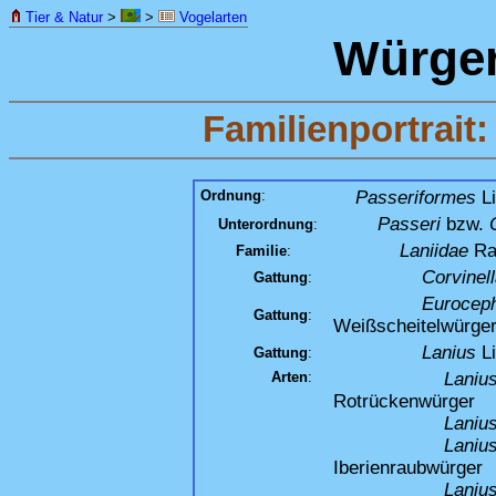
Tier & Natur
>
>
Vogelarten
Würge
Familienportrait:
Ordnung
:
Passeriformes
Li
Passeri
bzw.
Unterordnung
:
Laniidae
Ra
Familie
:
Corvinel
Gattung
:
Eurocep
Gattung
:
Weißscheitelwürge
Lanius
Li
Gattung
:
Arten
:
Lanius
Rotrückenwürger
Lanius
Lanius
Iberienraubwürger
Laniu