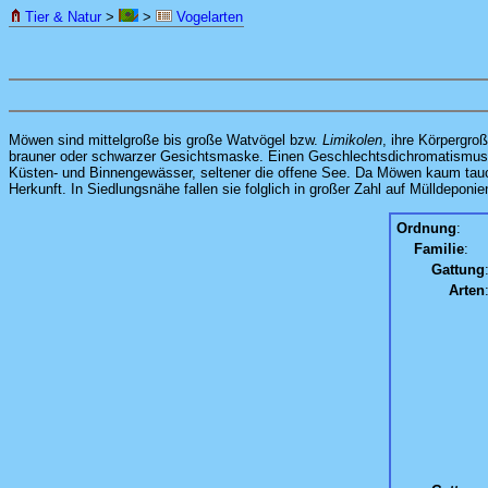
Tier & Natur
>
>
Vogelarten
Möwen sind mittelgroße bis große Watvögel bzw.
Limikolen
, ihre Körpergro
brauner oder schwarzer Gesichtsmaske. Einen Geschlechtsdichromatismus (G
Küsten- und Binnengewässer, seltener die offene See. Da Möwen kaum tauch
Herkunft. In Siedlungsnähe fallen sie folglich in großer Zahl auf Mülldeponie
Ordnung
:
Familie
:
Gattung
Arten