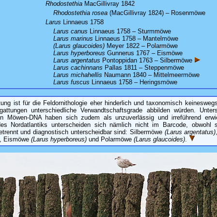
:
Rhodostethia
MacGillivray 1842
Rhodostethia rosea
(MacGillivray 1824) – Rosenmöwe
:
Larus
Linnaeus 1758
:
Larus canus
Linnaeus 1758 – Sturmmöwe
Larus marinus
Linnaeus 1758 – Mantelmöwe
(Larus glaucoides)
Meyer 1822 – Polarmöwe
Larus hyperboreus
Gunnerus 1767 – Eismöwe
Larus argentatus
Pontoppidan 1763 – Silbermöwe
Larus cachinnans
Pallas 1811 – Steppenmöwe
Larus michahellis
Naumann 1840 – Mittelmeermöwe
Larus fuscus
Linnaeus 1758 – Heringsmöwe
tung ist für die Feldornithologie eher hinderlich und taxonomisch keinesweg
gattungen unterschiedliche Verwandtschaftsgrade abbilden würden. Unte
len Möwen-DNA haben sich zudem als unzuverlässig und irreführend erwi
s Nordatlantiks unterscheiden sich nämlich nicht im Barcode, obwohl si
etrennt und diagnostisch unterscheidbar sind: Silbermöwe
(Larus argentatus)
, Eismöwe
(Larus hyperboreus)
und Polarmöwe
(Larus glaucoides)
.