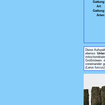
Gattung
Art
:
Gattung
Arten
Diese Aufspal
ebenso
Unter
mitochondria
Großmöwen de
voneinander g
(Larus fuscus)