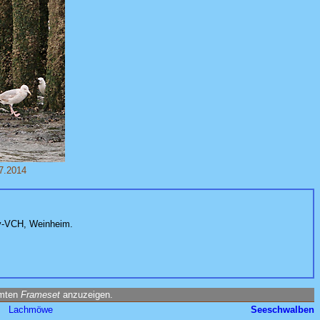
7.2014
ey-VCH, Weinheim.
amten
Frameset
anzuzeigen.
Lachmöwe
Seeschwalben