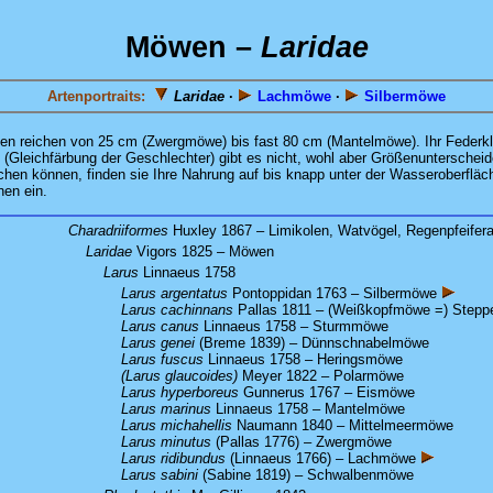
Möwen –
Laridae
Artenportraits:
Laridae
·
Lachmöwe
·
Silbermöwe
ßen reichen von 25 cm (Zwergmöwe) bis fast 80 cm (Mantelmöwe). Ihr Federkle
leichfärbung der Geschlechter) gibt es nicht, wohl aber Größenunterscheide
en können, finden sie Ihre Nahrung auf bis knapp unter der Wasseroberfläch
nen ein.
Charadriiformes
Huxley 1867 – Limikolen, Watvögel, Regenpfeifera
Laridae
Vigors 1825 – Möwen
:
Larus
Linnaeus 1758
:
Larus argentatus
Pontoppidan 1763 – Silbermöwe
Larus cachinnans
Pallas 1811 – (Weißkopfmöwe =) Step
Larus canus
Linnaeus 1758 – Sturmmöwe
Larus genei
(Breme 1839) – Dünnschnabelmöwe
Larus fuscus
Linnaeus 1758 – Heringsmöwe
(Larus glaucoides)
Meyer 1822 – Polarmöwe
Larus hyperboreus
Gunnerus 1767 – Eismöwe
Larus marinus
Linnaeus 1758 – Mantelmöwe
Larus michahellis
Naumann 1840 – Mittelmeermöwe
Larus minutus
(Pallas 1776) – Zwergmöwe
Larus ridibundus
(Linnaeus 1766) – Lachmöwe
Larus sabini
(Sabine 1819) – Schwalbenmöwe