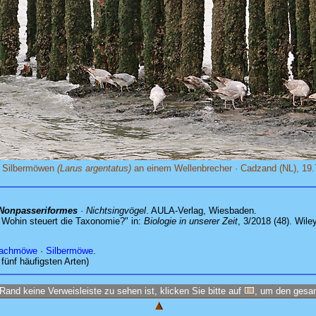
 Silbermöwen
(Larus argentatus)
an einem Wellenbrecher · Cadzand (NL), 19.
 Nonpasseriformes
· Nichtsingvögel
. AULA-Verlag, Wiesbaden.
– Wohin steuert die Taxonomie?" in:
Biologie in unserer Zeit
, 3/2018 (48). Wil
achmöwe
·
Silbermöwe
.
 fünf häufigsten Arten)
Rand keine Verweisleiste zu sehen ist, klicken Sie bitte auf
, um den ges