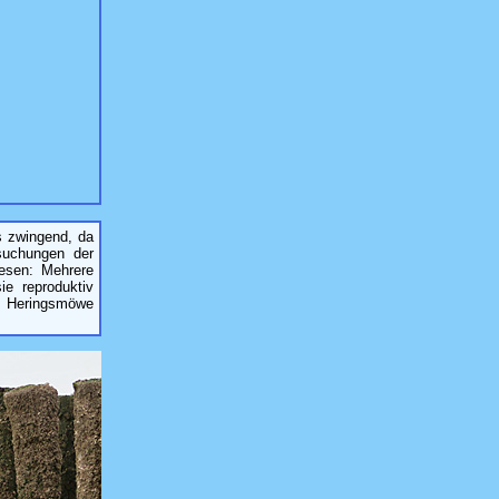
s zwingend, da
rsuchungen der
esen: Mehrere
e reproduktiv
, Heringsmöwe