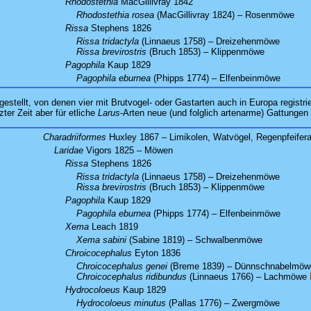
:
Rhodostethia
MacGillivray 1842
Rhodostethia rosea
(MacGillivray 1824) – Rosenmöwe
:
Rissa
Stephens 1826
:
Rissa tridactyla
(Linnaeus 1758) – Dreizehenmöwe
Rissa brevirostris
(Bruch 1853) – Klippenmöwe
:
Pagophila
Kaup 1829
Pagophila eburnea
(Phipps 1774) – Elfenbeinmöwe
stellt, von denen vier mit Brutvogel- oder Gastarten auch in Europa registri
er Zeit aber für etliche
Larus
-Arten neue (und folglich artenarme) Gattungen
Charadriiformes
Huxley 1867 – Limikolen, Watvögel, Regenpfeifera
Laridae
Vigors 1825 – Möwen
:
Rissa
Stephens 1826
:
Rissa tridactyla
(Linnaeus 1758) – Dreizehenmöwe
Rissa brevirostris
(Bruch 1853) – Klippenmöwe
:
Pagophila
Kaup 1829
Pagophila eburnea
(Phipps 1774) – Elfenbeinmöwe
:
Xema
Leach 1819
Xema sabini
(Sabine 1819) – Schwalbenmöwe
:
Chroicocephalus
Eyton 1836
:
Chroicocephalus genei
(Breme 1839) – Dünnschnabelmöw
Chroicocephalus ridibundus
(Linnaeus 1766) – Lachmöwe
:
Hydrocoloeus
Kaup 1829
Hydrocoloeus minutus
(Pallas 1776) – Zwergmöwe