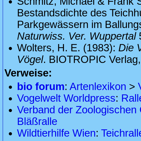
Schmitz, Michael & Frank 
Bestandsdichte des Teich
Parkgewässern im Ballung
Naturwiss. Ver. Wuppertal
5
Wolters, H. E. (1983):
Die 
Vögel
. BIOTROPIC Verlag
Verweise:
bio forum
:
Artenlexikon
>
Vogelwelt Worldpress
:
Rall
Verband der Zoologischen G
Bläßralle
Wildtierhilfe Wien
:
Teichrall