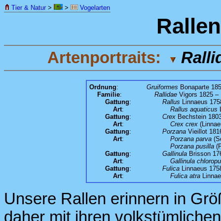
Tier & Natur
>
>
Vogelarten
Ralle
Artenportraits:
Ralli
Ordnung
:
Gruiformes
Bonaparte 185
Familie
:
Rallidae
Vigors 1825 – 
Gattung
:
Rallus
Linnaeus 1758
Art
:
Rallus aquaticus
L
Gattung
:
Crex
Bechstein 1803
Art
:
Crex crex
(Linnae
Gattung
:
Porzana
Vieillot 18
Art
:
Porzana parva
(Sc
Porzana pusilla
(P
Gattung
:
Gallinula
Brisson 176
Art
:
Gallinula chlorop
Gattung
:
Fulica
Linnaeus 1758
Art
:
Fulica atra
Linnae
Unsere Rallen erinnern in G
daher mit ihren volkstümlich