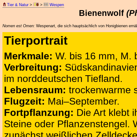
Tier & Natur
>
>
Wespen
Bienenwolf
(P
Nomen est Omen:
Wespenart, die sich hauptsächlich von Honigbienen ernähr
Tierportrait
Merkmale:
W. bis 16 mm, M. 
Verbreitung:
Südskandinavien b
im norddeutschen Tiefland.
Lebensraum:
trockenwarme s
Flugzeit:
Mai–September.
Fortpflanzung:
Die Art klebt 
Steine oder Pflanzenstengel. 
zunächst weißlichen Zelldecke