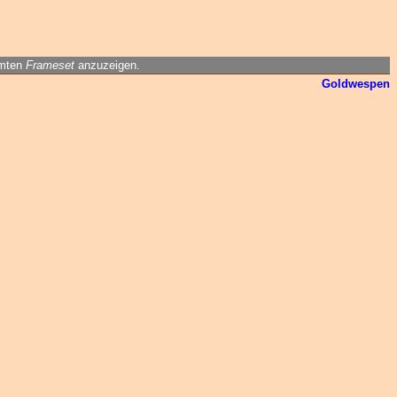
amten
Frameset
anzuzeigen.
Goldwespen