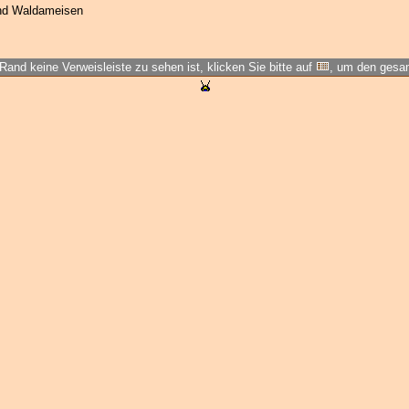
nd Waldameisen
Rand keine Verweisleiste zu sehen ist, klicken Sie bitte auf
, um den ges