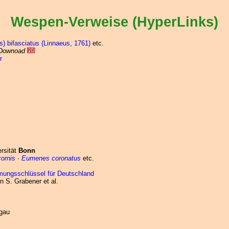
Wespen-Verweise (HyperLinks)
bifasciatus (Linnaeus, 1761)
etc.
Downoad
r
ersität
Bonn
cornis
·
Eumenes coronatus
etc.
mungsschlüssel für Deutschland
 S. Grabener et al.
sgau