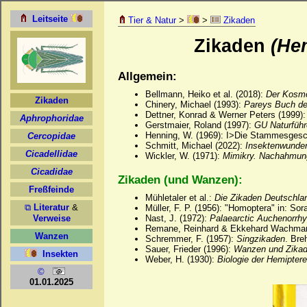
Tier & Natur
>
>
Zikaden
Zikaden
(He
Allgemein:
Bellmann, Heiko et al. (2018):
Der Kosmo
Chinery, Michael (1993):
Pareys Buch der
Dettner, Konrad & Werner Peters (1999)
Gerstmaier, Roland (1997):
GU Naturführ
Henning, W. (1969): I>Die Stammesgesch
Schmitt, Michael (2022):
Insektenwunderw
Wickler, W. (1971):
Mimikry. Nachahmung
Zikaden (und Wanzen):
Mühletaler et al.:
Die Zikaden Deutschla
Müller, F. P. (1956): "Homoptera" in: Sor
Nast, J. (1972):
Palaearctic Auchenorrhy
Remane, Reinhard & Ekkehard Wachman
Schremmer, F. (1957):
Singzikaden
. Bre
Sauer, Frieder (1996):
Wanzen und Zika
Weber, H. (1930):
Biologie der Hemipter