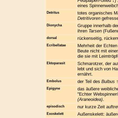
Pedipalpen
-Glied ↓)
eines Spinnenweibch
Detritus
totes organisches M
Detritivoren
gefresse
Dionycha
Gruppe innerhalb d
ihren
Tarsen
(Fußend
dorsal
rückenseitig, rücken
Ecribellatae
Mehrheit der Echte
Beute nicht mit eine
die sie mit Leimtröp
Ektoparasit
Schmarotzer, der auf
lebt und sich von H
ernährt.
Embolus
der Teil des
Bulbus
↑
Epigyne
das äußere weiblich
"Echter Webspinne
(Araneoidea)
.
episodisch
nur kurze Zeit auftr
Exoskelett
Außenskelett: äußer