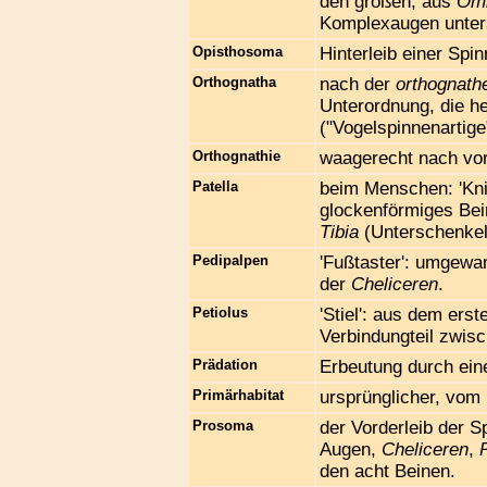
den großen, aus
Omm
Komplexaugen unter
Opisthosoma
Hinterleib einer Spi
Orthognatha
nach der
orthognath
Unterordnung, die h
("Vogelspinnenartige
Orthognathie
waagerecht nach vor
Patella
beim Menschen: 'Kni
glockenförmiges Be
Tibia
(Unterschenkel
Pedipalpen
'Fußtaster': umgewa
der
Cheliceren
.
Petiolus
'Stiel': aus dem ers
Verbindungteil zwis
Prädation
Erbeutung durch ein
Primärhabitat
ursprünglicher, vom
Prosoma
der Vorderleib der S
Augen,
Cheliceren
,
den acht Beinen.