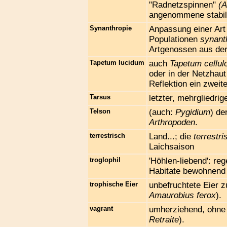
"Radnetzspinnen"
(A
angenommene stabilis
Synanthropie
Anpassung einer Art
Populationen
synant
Artgenossen aus der 
Tapetum lucidum
auch
Tapetum cellu
oder in der Netzhaut
Reflektion ein zweit
Tarsus
letzter, mehrgliedri
Telson
(auch:
Pygidium
) de
Arthropoden
.
terrestrisch
Land...; die
terrestri
Laichsaison
troglophil
'Höhlen-liebend': r
Habitate bewohnend
trophische Eier
unbefruchtete Eier 
Amaurobius ferox
).
vagrant
umherziehend, ohne 
Retraite
).