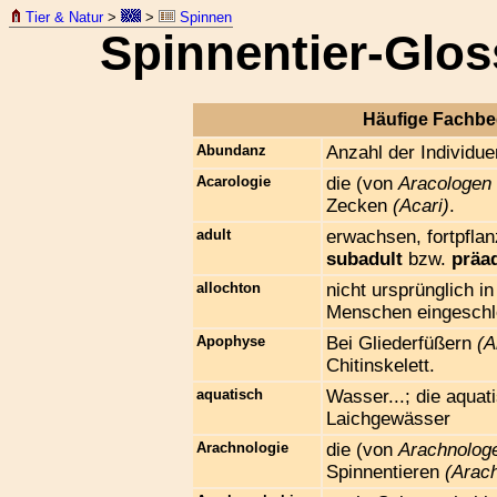
Tier & Natur
>
>
Spinnen
Spinnentier-Glo
Häufige Fachb
Abundanz
Anzahl der Individue
Acarologie
die (von
Aracologen
Zecken
(Acari)
.
adult
erwachsen, fortpflan
subadult
bzw.
präa
allochton
nicht ursprünglich 
Menschen eingeschl
Apophyse
Bei Gliederfüßern
(A
Chitinskelett.
aquatisch
Wasser...; die aquat
Laichgewässer
Arachnologie
die (von
Arachnolog
Spinnentieren
(Arac