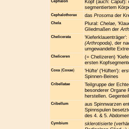
Cephalon
Kopf (auch:
Caput
):
segmentiertem Körp
Cephalothorax
das
Prosoma
der Kr
Chela
Plural:
Chelae
, 'Kla
Gliedmaßen der
Art
Chelicerata
'Kieferklauenträger'
(Arthropoda)
, der n
umgewandelte Extre
Cheliceren
(= Chelizeren) 'Kief
ersten Kopfsegment
Coxa
(
Coxae
)
'Hüfte' ('Hüften'): 
Spinnen-Beines
Cribellatae
Teilgruppe der Ech
besonderer Organe F
herstellen. Gegentei
Cribellum
aus Spinnwarzen ent
Spinnspulen besetzte
des 4. & 5. Abdome
Cymbium
sklerotisierte
(verhär