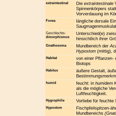
extraintestinal
Die
extraintestinale
V
Spinnenkörpers stat
Vorverdauung im Kör
Fovea
längliche dorsale E
Saugmagenmuskulatu
Geschlechts-
Unterschied(e) zwi
dimorphismus
hinsichtlich ihrer G
Gnathosoma
Mundbereich der
Aca
Hypostom
(mittig), 
Habitat
von einer Pflanzen- 
Biotops
Habitus
äußere Gestalt, äuß
Bestimmungsmerkm
humid
feucht: in
humidem
K
als die mögliche Ve
Luftfeuchtigkeit.
Hygrophilie
Vorliebe für feuchte
Hypostom
Fischpfeilspitzen-äh
Mundbereichs
(Gna