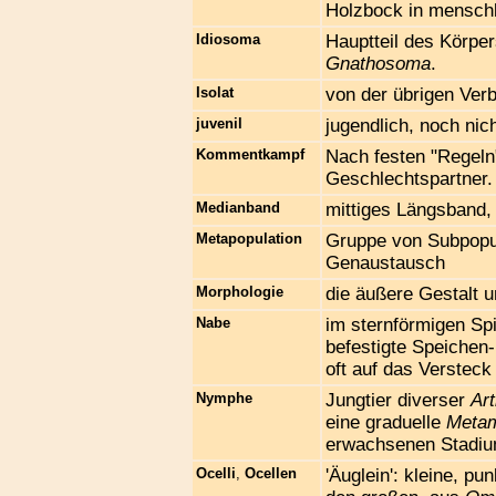
Holzbock in menschl
Idiosoma
Hauptteil des Körpe
Gnathosoma
.
Isolat
von der übrigen Ver
juvenil
jugendlich, noch nic
Kommentkampf
Nach festen "Regeln
Geschlechtspartner.
Medianband
mittiges Längsband, 
Metapopulation
Gruppe von Subpopul
Genaustausch
Morphologie
die äußere Gestalt u
Nabe
im sternförmigen Sp
befestigte Speichen
oft auf das Versteck
Nymphe
Jungtier diverser
Ar
eine graduelle
Meta
erwachsenen Stadium
Ocelli
,
Ocellen
'Äuglein': kleine, pu