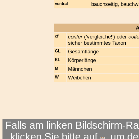
ventral
bauchseitig, bauchw
A
cf
confer
('vergleiche!') oder
coll
sicher bestimmtes Taxon
GL
Gesamtlänge
KL
Körperlänge
M
Männchen
W
Weibchen
Falls am linken Bildschirm-Ra
klicken Sie bitte auf
, um d