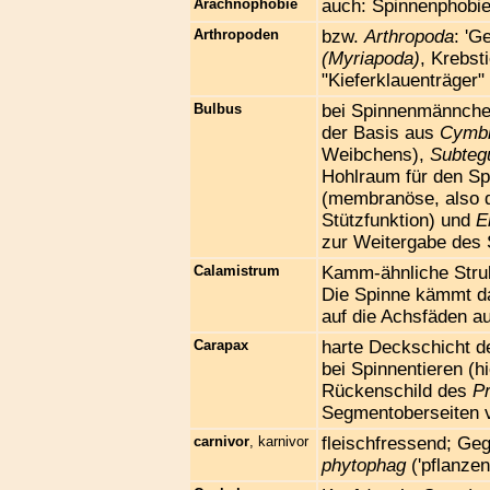
Arachnophobie
auch: Spinnenphobie,
Arthropoden
bzw.
Arthropoda
: 'G
(Myriapoda)
, Krebst
"Kieferklauenträger"
Bulbus
bei Spinnenmännche
der Basis aus
Cymb
Weibchens),
Subteg
Hohlraum für den S
(membranöse, also d
Stützfunktion) und
E
zur Weitergabe des
Calamistrum
Kamm-ähnliche Str
Die Spinne kämmt d
auf die Achsfäden au
Carapax
harte Deckschicht de
bei Spinnentieren (h
Rückenschild des
P
Segmentoberseiten 
carnivor
, karnivor
fleischfressend; Geg
phytophag
('pflanzenf