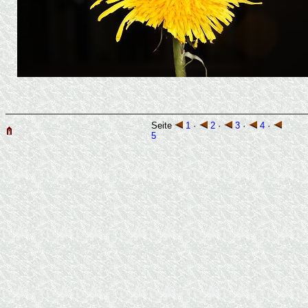
Seite
1
·
2
·
3
·
4
·
5