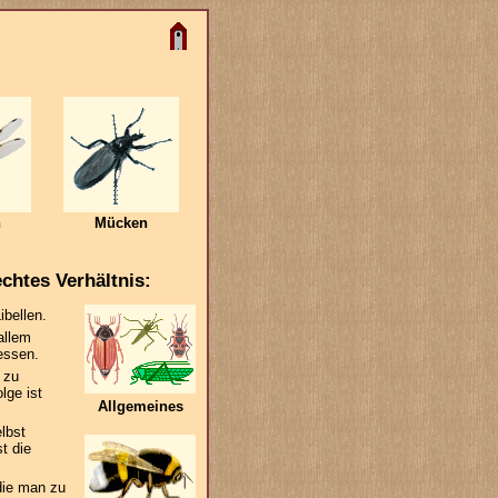
n
Mücken
echtes Verhältnis:
ibellen.
allem
essen.
 zu
lge ist
Allgemeines
lbst
t die
die man zu