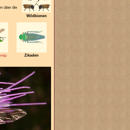
en über die
Wildbienen
Zikaden
ertig)