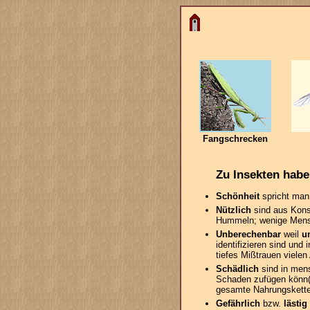
Fangschrecken
Zu Insekten haben
Schönheit
spricht man 
Nützlich
sind aus Kons
Hummeln; wenige Mensch
Unberechenbar
weil
u
identifizieren sind und
tiefes Mißtrauen vielen
Schädlich
sind in men
Schaden zufügen könn(t)
gesamte Nahrungskette
Gefährlich
bzw.
lästig