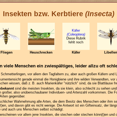
Insekten bzw. Kerbtiere
(Insecta)
Käfer
(Coleoptera)
Diese Rubrik
fehlt noch
Fliegen
Heuschrecken
Käfer
Libelle
 viele Menschen ein zwiespältiges, leider allzu oft schl
Schmetterlingen, vor allem den Tagfaltern zu, aber auch großen Käfern und L
umentensicht gerade einmal die Honigbiene und ihre wilden Verwandten, vor 
en wissen, daß z. B. auch Marienkäfer "nützlich" sind, da sie Blattläuse fr
nbekannt
sind die meisten Insekten, da sie klein, also schlecht zu sehen und
 in großer, also unüberschaubarer Individuen- und Artenzahl vorkommen. Die Fo
 Arten gegenüber.
schlicher Wahrnehmung alle Arten, die dem Besitz des Menschen oder ihm se
en, und davon gibt es nicht wenige. Die Antwort ist ein Gifteinsatz, der längs
 und auch uns Menschen selbst schädigt.
erscheinen vor allem jene Insekten, die stechen oder stechen könn(t)en und 