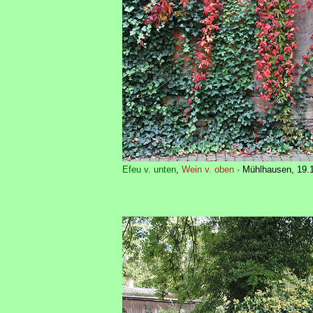
Efeu v. unten
,
Wein v. oben
· Mühlhausen, 19.