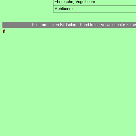
Eberesche, Vogelbeere
Mehlbeere
Falls am linken Bildschirm-Rand keine Verweisspalte zu seh