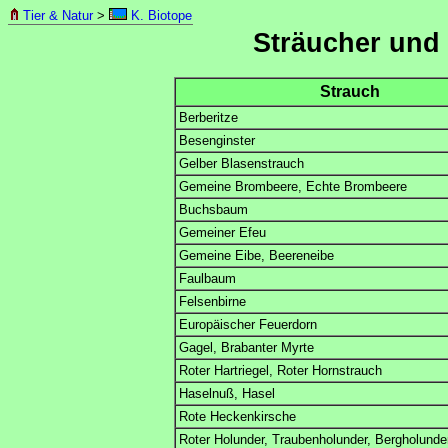
Tier & Natur
>
K. Biotope
Sträucher un
Strauch
Berberitze
Besenginster
Gelber Blasenstrauch
Gemeine Brombeere, Echte Brombeere
Buchsbaum
Gemeiner Efeu
Gemeine Eibe, Beereneibe
Faulbaum
Felsenbirne
Europäischer Feuerdorn
Gagel, Brabanter Myrte
Roter Hartriegel, Roter Hornstrauch
Haselnuß, Hasel
Rote Heckenkirsche
Roter Holunder, Traubenholunder, Bergholunde