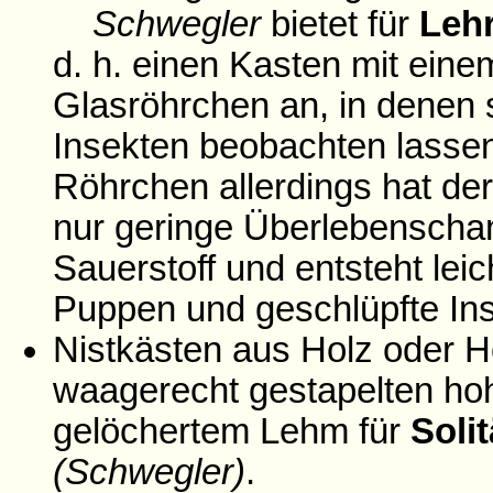
Schwegler
bietet für
Leh
d. h. einen Kasten mit ein
Glasröhrchen an, in denen 
Insekten beobachten lassen.
Röhrchen allerdings hat d
nur geringe Überlebenschan
Sauerstoff und entsteht le
Puppen und geschlüpfte Inse
Nistkästen aus Holz oder Ho
waagerecht gestapelten hohl
gelöchertem Lehm für
Soli
(Schwegler)
.