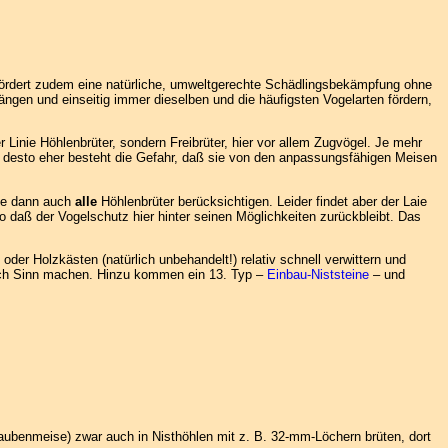
s fördert zudem eine natürliche, umweltgerechte Schädlingsbekämpfung ohne
ängen und einseitig immer dieselben und die häufigsten Vogelarten fördern,
 Linie Höhlenbrüter, sondern Freibrüter, hier vor allem Zugvögel. Je mehr
 desto eher besteht die Gefahr, daß sie von den anpassungsfähigen Meisen
lte dann auch
alle
Höhlenbrüter berücksichtigen. Leider findet aber der Laie
so daß der Vogelschutz hier hinter seinen Möglichkeiten zurückbleibt. Das
der Holzkästen (natürlich unbehandelt!) relativ schnell verwittern und
 auch Sinn machen. Hinzu kommen ein 13. Typ –
Einbau-Niststeine
– und
Haubenmeise) zwar auch in Nisthöhlen mit z. B. 32-mm-Löchern brüten, dort