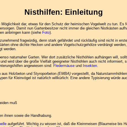
Nisthilfen: Einleitung
te Möglichkeit dar, etwas für den Schutz der heimischen Vogelwelt zu tun. E
versorgen. Damit nun Gartenbesitzer nicht immer die gleichen Nistkästen aufh
ten anbringen kann (siehe
Foto
).
nehmend fragwürdig, denn stark gefährdet und rückläufig sind nicht in erster
Gärten ohne dichte Hecken und andere Vogelschutzgehölze verdrängt werden,
gt werden.
ebenso naturnaher Garten. Wer dort zusätzliche Nisthöhlen aufhängen will, sol
und wird über die große Vielfalt geeigneter Nisthöhlen auch nicht informiert, 
winterungshilfen angewiesen sind:
Fledermäuse
und
Insekten
.
en aus Holzbeton und Styroporbeton
(EMBA)
vorgestellt, da Naturstammhöhlen o
pen für Kleinvögel ist natürlich willkürlich: Eine andere Typisierung würde
heiden muß
hen ihnen sowie die Handhabung.
elle
aufgeführt. Wichtig zu wissen ist, daß die Kleinmeisen (Blaumeise bis 