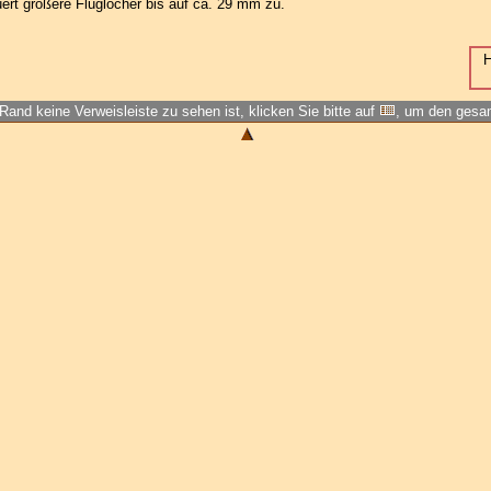
ert größere Fluglöcher bis auf ca. 29 mm zu.
H
Rand keine Verweisleiste zu sehen ist, klicken Sie bitte auf
, um den ges