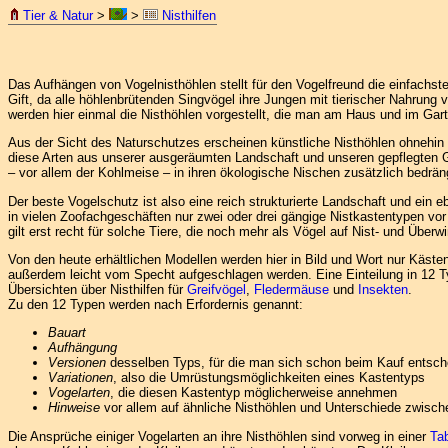
Tier & Natur
>
>
Nisthilfen
Das Aufhängen von Vogelnisthöhlen stellt für den Vogelfreund die einfachs
Gift, da alle höhlenbrütenden Singvögel ihre Jungen mit tierischer Nahrung 
werden hier einmal die Nisthöhlen vorgestellt, die man am Haus und im Gar
Aus der Sicht des Naturschutzes erscheinen künstliche Nisthöhlen ohnehin zu
diese Arten aus unserer ausgeräumten Landschaft und unseren gepflegten 
– vor allem der Kohlmeise – in ihren ökologische Nischen zusätzlich bedrän
Der beste Vogelschutz ist also eine reich strukturierte Landschaft und ein 
in vielen Zoofachgeschäften nur zwei oder drei gängige Nistkastentypen vor 
gilt erst recht für solche Tiere, die noch mehr als Vögel auf Nist- und Über
Von den heute erhältlichen Modellen werden hier in Bild und Wort nur Käst
außerdem leicht vom Specht aufgeschlagen werden. Eine Einteilung in 12 Ty
Übersichten über Nisthilfen für
Greifvögel
,
Fledermäuse
und
Insekten
.
Zu den 12 Typen werden nach Erfordernis genannt:
Bauart
Aufhängung
Versionen
desselben Typs, für die man sich schon beim Kauf entsc
Variationen
, also die Umrüstungsmöglichkeiten eines Kastentyps
Vogelarten
, die diesen Kastentyp möglicherweise annehmen
Hinweise
vor allem auf ähnliche Nisthöhlen und Unterschiede zwisc
Die Ansprüche einiger Vogelarten an ihre Nisthöhlen sind vorweg in einer
Tab