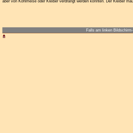
aber von Kohlmeise oder Kleiber verdrängt werden könnten. Der Kleiber mau
Falls am linken Bildschirm-