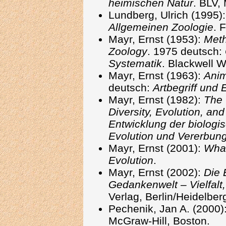
heimischen Natur
. BLV,
Lundberg, Ulrich (1995)
Allgemeinen Zoologie
. 
Mayr, Ernst (1953):
Meth
Zoology
. 1975 deutsch:
Systematik
. Blackwell W
Mayr, Ernst (1963):
Anim
deutsch:
Artbegriff und 
Mayr, Ernst (1982):
The 
Diversity, Evolution, and
Entwicklung der biologi
Evolution und Vererbun
Mayr, Ernst (2001):
What
Evolution
.
Mayr, Ernst (2002):
Die 
Gedankenwelt – Vielfalt
Verlag, Berlin/Heidelber
Pechenik, Jan A. (2000)
McGraw-Hill, Boston.