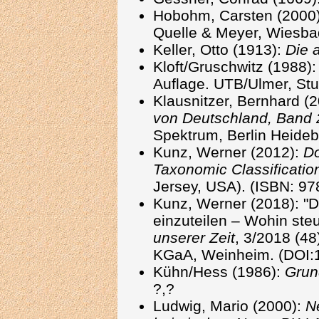
Hobohm, Carsten (2000
Quelle & Meyer, Wiesba
Keller, Otto (1913):
Die a
Kloft/Gruschwitz (1988)
Auflage. UTB/Ulmer, Stut
Klausnitzer, Bernhard (
von Deutschland, Band 2
Spektrum, Berlin Heideb
Kunz, Werner (2012):
Do
Taxonomic Classificatio
Jersey, USA). (ISBN: 97
Kunz, Werner (2018): "D
einzuteilen – Wohin ste
unserer Zeit
, 3/2018 (4
KGaA, Weinheim. (DOI:
Kühn/Hess (1986):
Grun
?,?
Ludwig, Mario (2000):
N