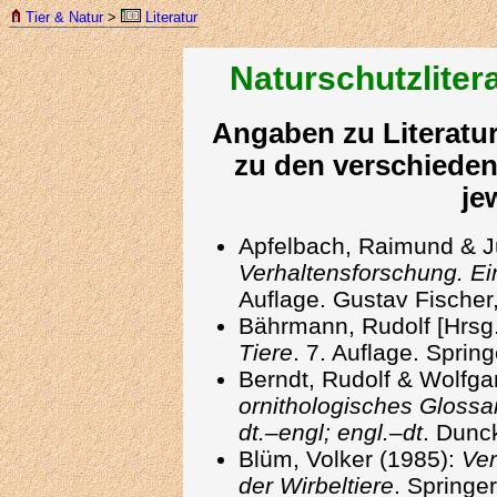
Tier & Natur
>
Literatur
Naturschutzlitera
Angaben zu Literatur
zu den verschieden
je
Apfelbach, Raimund & J
Verhaltensforschung. Ei
Auflage. Gustav Fischer,
Bährmann, Rudolf [Hrsg.
Tiere
. 7. Auflage. Sprin
Berndt, Rudolf & Wolfga
ornithologisches Glossar
dt.–engl; engl.–dt
. Dunc
Blüm, Volker (1985):
Ver
der Wirbeltiere
. Springer