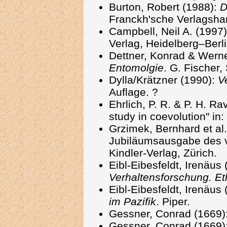
Burton, Robert (1988):
D
Franckh'sche Verlagshan
Campbell, Neil A. (1997
Verlag, Heidelberg–Berl
Dettner, Konrad & Werne
Entomolgie
. G. Fischer, 
Dylla/Krätzner (1990):
V
Auflage. ?
Ehrlich, P. R. & P. H. Ra
study in coevolution" in:
Grzimek, Bernhard et al
Jubiläumsausgabe des v
Kindler-Verlag, Zürich.
Eibl-Eibesfeldt, Irenäus
Verhaltensforschung. Et
Eibl-Eibesfeldt, Irenäus
im Pazifik
. Piper.
Gessner, Conrad (1669)
Gessner, Conrad (1669)