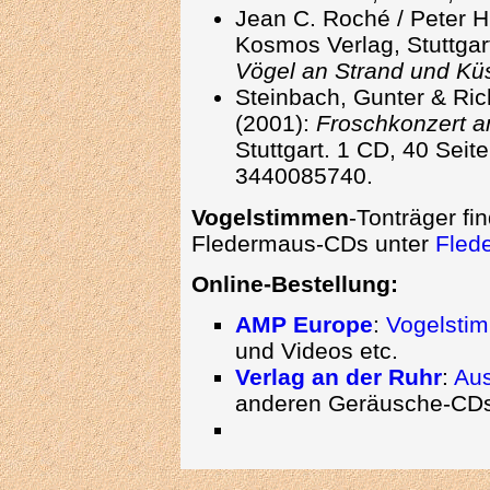
Jean C. Roché / Peter H.
Kosmos Verlag, Stuttgart
Vögel an Strand und Kü
Steinbach, Gunter & Ri
(2001):
Froschkonzert a
Stuttgart. 1 CD, 40 Seit
3440085740.
Vogelstimmen
-Tonträger fi
Fledermaus-CDs unter
Fled
Online-Bestellung:
AMP Europe
:
Vogelsti
und Videos etc.
Verlag an der Ruhr
:
Aus
anderen Geräusche-CD