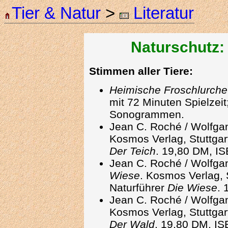
Tier & Natur
>
Literatur
Naturschutz: 
Stimmen aller Tiere:
Heimische Froschlurche
mit 72 Minuten Spielzeit
Sonogrammen.
Jean C. Roché / Wolfga
Kosmos Verlag, Stuttgart
Der Teich
. 19,80 DM, I
Jean C. Roché / Wolfga
Wiese
. Kosmos Verlag, S
Naturführer
Die Wiese
. 
Jean C. Roché / Wolfga
Kosmos Verlag, Stuttgart
Der Wald
. 19,80 DM, IS