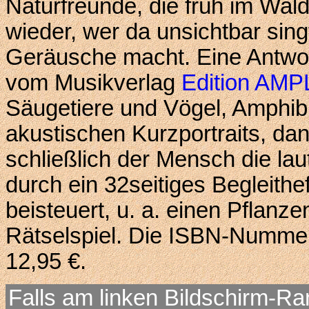
Naturfreunde, die früh im Wal
wieder, wer da unsichtbar sing
Geräusche macht. Eine Antwor
vom Musikverlag
Edition AMP
Säugetiere und Vögel, Amphibi
akustischen Kurzportraits, da
schließlich der Mensch die lau
durch ein 32seitiges Begleithef
beisteuert, u. a. einen Pflanze
Rätselspiel. Die ISBN-Nummer
12,95 €.
Falls am linken Bildschirm-Ra