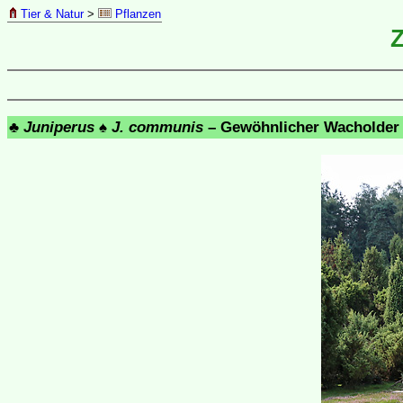
Tier & Natur
>
Pflanzen
♣
Juniperus
♠
J. communis
– Gewöhnlicher Wacholder