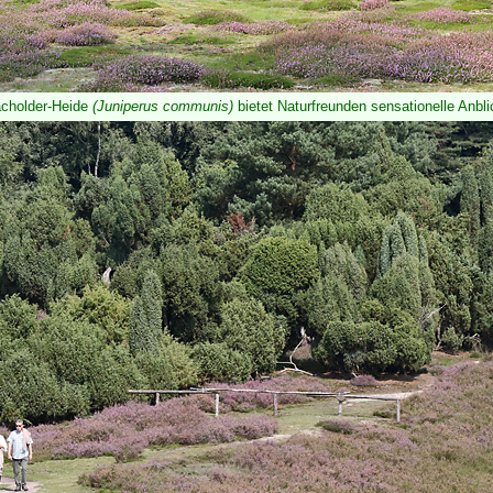
cholder-Heide
(Juniperus communis)
bietet Naturfreunden sensationelle Anbl