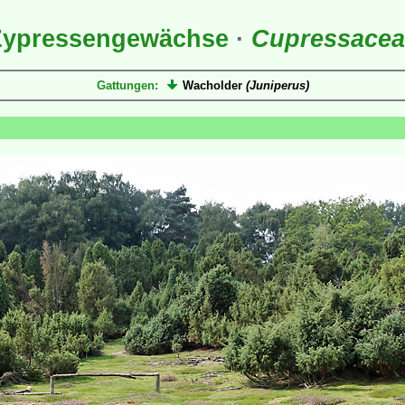
Zypressengewächse
·
Cupressacea
Gattungen:
Wacholder
(Juniperus)