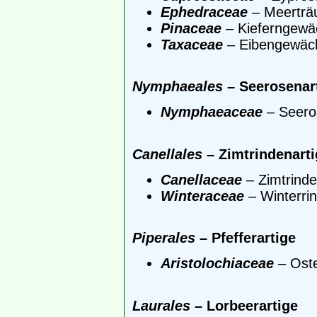
Ephedraceae
– Meerträ
Pinaceae
– Kieferngewä
Taxaceae
– Eibengewäc
Nymphaeales
– Seerosenar
Nymphaeaceae
– Seero
Canellales
– Zimtrindenarti
Canellaceae
– Zimtrind
Winteraceae
– Winterri
Piperales
– Pfefferartige
Aristolochiaceae
– Oste
Laurales
– Lorbeerartige