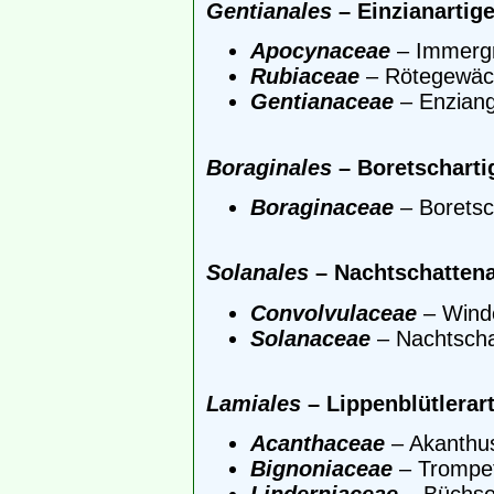
Gentianales
– Einzianartig
Apocynaceae
– Immerg
Rubiaceae
– Rötegewäc
Gentianaceae
– Enzian
Boraginales
– Boretscharti
Boraginaceae
– Borets
Solanales
– Nachtschattena
Convolvulaceae
– Wind
Solanaceae
– Nachtsch
Lamiales
– Lippenblütlerar
Acanthaceae
– Akanthu
Bignoniaceae
– Trompe