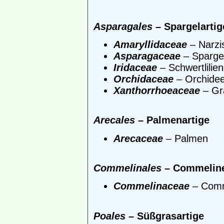
Asparagales
– Spargelartig
Amaryllidaceae
– Narzi
Asparagaceae
– Sparge
Iridaceae
– Schwertlili
Orchidaceae
– Orchide
Xanthorrhoeaceae
– Gr
Arecales
– Palmenartige
Arecaceae
– Palmen
Commelinales
– Commeline
Commelinaceae
– Comm
Poales
– Süßgrasartige