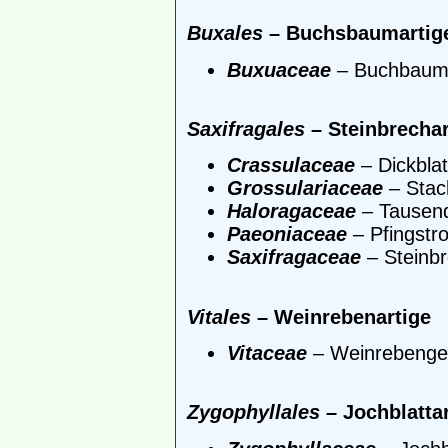
Buxales
– Buchsbaumartig
Buxuaceae
– Buchbaum
Saxifragales
– Steinbrechar
Crassulaceae
– Dickbla
Grossulariaceae
– Stac
Haloragaceae
– Tausen
Paeoniaceae
– Pfingst
Saxifragaceae
– Steinb
Vitales
– Weinrebenartige
Vitaceae
– Weinrebeng
Zygophyllales
– Jochblattar