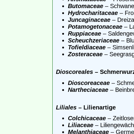
Butomaceae
– Schwane
Hydrocharitaceae
– Fro
Juncaginaceae
– Dreiz
Potamogetonaceae
– L
Ruppiaceae
– Saldenge
Scheuchzeriaceae
– Bl
Tofieldiaceae
– Simsenl
Zosteraceae
– Seegras
Dioscoreales
– Schmerwurz
Dioscoreaceae
– Schme
Nartheciaceae
– Beinbr
Liliales
– Lilienartige
Colchicaceae
– Zeitlos
Liliaceae
– Liliengewäc
Melanthiaceae
– Germe