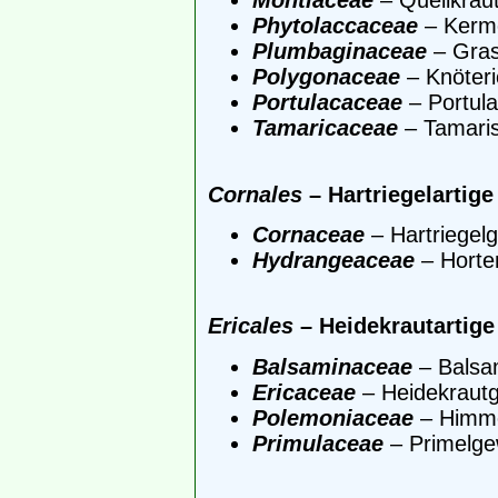
Montiaceae
– Quellkrau
Phytolaccaceae
– Kerm
Plumbaginaceae
– Gra
Polygonaceae
– Knöter
Portulacaceae
– Portul
Tamaricaceae
– Tamari
Cornales
– Hartriegelartige
Cornaceae
– Hartriegel
Hydrangeaceae
– Horte
Ericales
– Heidekrautartige
Balsaminaceae
– Balsa
Ericaceae
– Heidekraut
Polemoniaceae
– Himme
Primulaceae
– Primelg