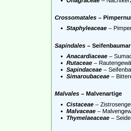
Onagraceae
– Nachtker
Crossomatales
– Pimpernuß
Staphyleaceae
– Pimpe
Sapindales
– Seifenbaumar
Anacardiaceae
– Sumac
Rutaceae
– Rautengewä
Sapindaceae
– Seifenb
Simaroubaceae
– Bitte
Malvales
– Malvenartige
Cistaceae
– Zistroseng
Malvaceae
– Malvengew
Thymelaeaceae
– Seide