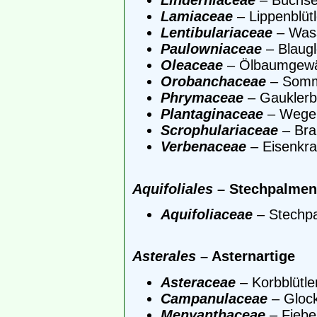
Linderniaceae
– Büchse
Lamiaceae
– Lippenblütl
Lentibulariaceae
– Was
Paulowniaceae
– Blaug
Oleaceae
– Ölbaumgew
Orobanchaceae
– Somm
Phrymaceae
– Gaukler
Plantaginaceae
– Wege
Scrophulariaceae
– Bra
Verbenaceae
– Eisenkr
Aquifoliales
– Stechpalmen
Aquifoliaceae
– Stechp
Asterales
– Asternartige
Asteraceae
– Korbblütle
Campanulaceae
– Gloc
Menyanthaceae
– Fiebe