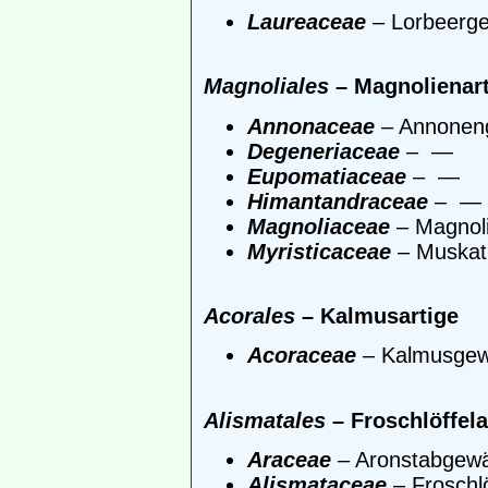
Laureaceae
– Lorbeerg
Magnoliales
– Magnolienart
Annonaceae
– Annonen
Degeneriaceae
– —
Eupomatiaceae
– —
Himantandraceae
– —
Magnoliaceae
– Magnol
Myristicaceae
– Muskat
Acorales
– Kalmusartige
Acoraceae
– Kalmusge
Alismatales
– Froschlöffela
Araceae
– Aronstabgew
Alismataceae
– Froschl