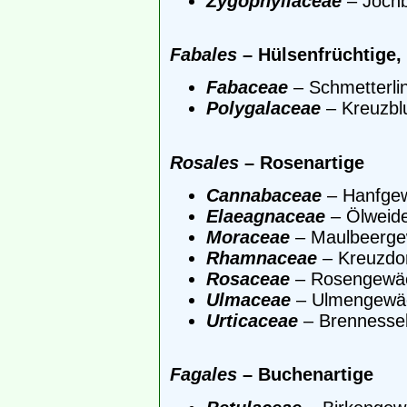
Zygophyllaceae
– Jochb
Fabales
– Hülsenfrüchtige, 
Fabaceae
– Schmetterlin
Polygalaceae
– Kreuzb
Rosales
– Rosenartige
Cannabaceae
– Hanfge
Elaeagnaceae
– Ölweid
Moraceae
– Maulbeerg
Rhamnaceae
– Kreuzdo
Rosaceae
– Rosengewä
Ulmaceae
– Ulmengewä
Urticaceae
– Brennesse
Fagales
– Buchenartige