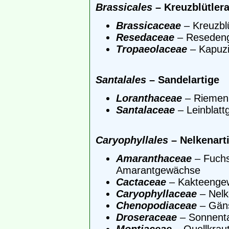
Brassicales
– Kreuzblütlera
Brassicaceae
– Kreuzblü
Resedaceae
– Reseden
Tropaeolaceae
– Kapuz
Santalales
– Sandelartige
Loranthaceae
– Riemen
Santalaceae
– Leinblat
Caryophyllales
– Nelkenart
Amaranthaceae
– Fuch
Amarantgewächse
Cactaceae
– Kakteenge
Caryophyllaceae
– Nel
Chenopodiaceae
– Gän
Droseraceae
– Sonnent