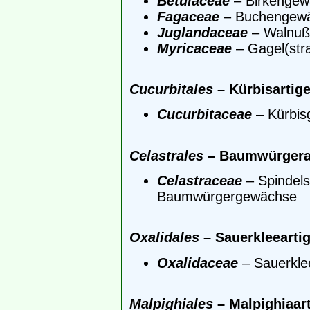
Betulaceae
– Birkengew
Fagaceae
– Buchengew
Juglandaceae
– Walnuß
Myricaceae
– Gagel(str
Cucurbitales
– Kürbisartig
Cucurbitaceae
– Kürbis
Celastrales
– Baumwürgera
Celastraceae
– Spindel
Baumwürgergewächse
Oxalidales
– Sauerkleearti
Oxalidaceae
– Sauerkl
Malpighiales
– Malpighiaar