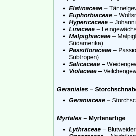
Elatinaceae
– Tännelge
Euphorbiaceae
– Wolfs
Hypericaceae
– Johanni
Linaceae
– Leingewäch
Malpighiaceae
– Malpig
Südamerika)
Passifloraceae
– Passi
Subtropen)
Salicaceae
– Weidenge
Violaceae
– Veilchenge
Geraniales
– Storchschnabe
Geraniaceae
– Storchs
Myrtales
– Myrtenartige
Lythraceae
– Blutweide