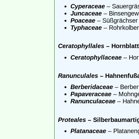
Cyperaceae
– Sauergräs
Juncaceae
– Binsengew
Poaceae
– Süßgrächser
Typhaceae
– Rohrkolbe
Ceratophyllales
– Hornblatt
Ceratophyllaceae
– Hor
Ranunculales
– Hahnenfußa
Berberidaceae
– Berber
Papaveraceae
– Mohng
Ranunculaceae
– Hahn
Proteales
– Silberbaumartig
Platanaceae
– Platanen