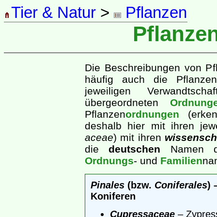
Tier & Natur
>
Pflanzen
Pflanze
Die Beschreibungen von Pf
häufig auch die Pflanzen
jeweiligen Verwandtsc
übergeordneten
Ordnung
Pflanzen
ordnungen
(erken
deshalb hier mit ihren jew
aceae
) mit ihren
wissensch
die
deutschen
Namen dah
Ordnungs
- und
Familien
na
Pinales
(bzw.
Coniferales
) 
Koniferen
Cupressaceae
– Zypres