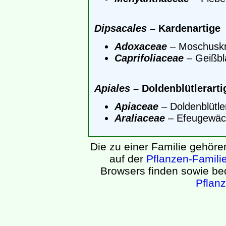
Dipsacales
– Kardenartige
Adoxaceae
– Moschusk
Caprifoliaceae
– Geißbl
Apiales
– Doldenblütlerarti
Apiaceae
– Doldenblütle
Araliaceae
– Efeugewäc
Die zu einer Familie gehör
auf der
Pflanzen-Famili
Browsers finden sowie b
Pflan