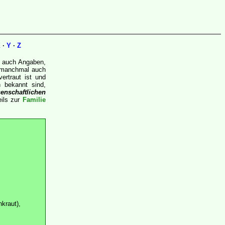
X
·
Y
·
Z
en auch Angaben,
 manchmal auch
ertraut ist und
 bekannt sind,
enschaftlichen
eils zur
Familie
kraut),