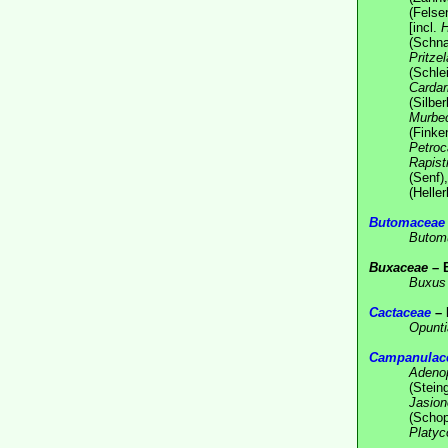
(Fels
[incl.
H
(Schna
Pritze
(Schle
Cardar
(Silber
Murbec
(Fink
Petroca
Rapis
(Senf)
(Heller
Butomaceae
Butom
Buxaceae
– 
Buxus
Cactaceae
– 
Opunti
Campanulac
Adeno
(Stein
Jasion
(Schop
Platyc