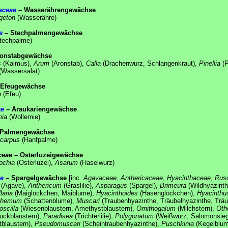
aceae
– Wasserährengewächse
geton
(Wasserähre)
e
– Stechpalmengewächse
techpalme)
onstabgewächse
s
(Kalmus),
Arum
(Aronstab),
Calla
(Drachenwurz, Schlangenkraut),
Pinellia
(P
(Wassersalat)
Efeugewächse
a
(Efeu)
ae
– Araukariengewächse
mia
(Wollemie)
Palmengewächse
carpus
(Hanfpalme)
ceae
– Osterluzeigewächse
lochia
(Osterluzei),
Asarum
(Haselwurz)
e
– Spargelgewächse
[inc.
Agavaceae
,
Anthericaceae
,
Hyacinthaceae
,
Rus
(Agave),
Anthericum
(Graslilie),
Asparagus
(Spargel),
Brimeura
(Wildhyazinth
laria
(Maiglöckchen, Maiblume),
Hyacinthoides
(Hasenglöckchen),
Hyacinthu
themum
(Schattenblume),
Muscari
(Traubenhyazinthe, Träubelhyazinthe, Träu
oscilla
(Wiesenblaustern, Amethystblaustern),
Ornithogalum
(Milchstern),
Oth
uckblaustern),
Paradisea
(Trichterlilie),
Polygonatum
(Weißwurz, Salomonsieg
tblaustern),
Pseudomuscari
(Scheintraubenhyazinthe),
Puschkinia
(Kegelblum