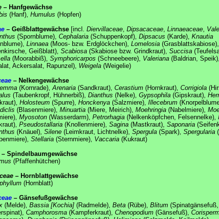
e
– Hanfgewächse
bis
(Hanf),
Humulus
(Hopfen)
ae
– Geißblattgewächse
[incl.
Diervillaceae
,
Dipsacaceae
,
Linnaeaceae
,
Val
nthus
(Spornblume),
Cephalaria
(Schuppenkopf),
Dipsacus
(Karde),
Knautia
enblume),
Linnaea
(Moos- bzw. Erdglöckchen),
Lomelosia
(Grasblattskabiose)
nkirsche, Geißblatt),
Scabiosa
(Skabiose bzw. Grindkraut),
Succisa
(Teufelsa
ella
(Moorabbiß),
Symphoricarpos
(Schneebeere),
Valeriana
(Baldrian, Speik)
alat, Ackersalat, Rapunzel),
Weigela
(Weigelie)
ceae
– Nelkengewächse
temma
(Kornrade),
Arenaria
(Sandkraut),
Cerastium
(Hornkraut),
Corrigiola
(Hir
alus
(Taubenkropf, Hühnerbiß),
Dianthus
(Nelke),
Gypsophila
(Gipskraut),
Hern
kraut),
Holosteum
(Spurre),
Honckenya
(Salzmiere),
Illecebrum
(Knorpelblume
diclis
(Blasenmiere),
Minuartia
(Miere, Meirich),
Moehringia
(Nabelmiere),
Moe
iere),
Myosoton
(Wasserdarm),
Petrorhagia
(Nelkenköpfchen, Felsennelke),
kraut),
Pseudostallaria
(Knollenmiere),
Sagina
(Mastkraut),
Saponaria
(Seifenk
nthus
(Knäuel),
Silene
(Leimkraut, Lichtnelke),
Spergula
(Spark),
Spergularia
(
penmiere),
Stellaria
(Sternmiere),
Vaccaria
(Kukraut)
– Spindelbaumgewächse
mus
(Pfaffenhütchen)
aceae
– Hornblattgewächse
phyllum
(Hornblatt)
ceae
– Gänsefußgewächse
x
(Melde),
Bassia [Kochia]
(Radmelde),
Beta
(Rübe),
Blitum
(Spinatgänsefuß,
rspinat),
Camphorosma
(Kampferkraut),
Chenopodium
(Gänsefuß),
Corisper