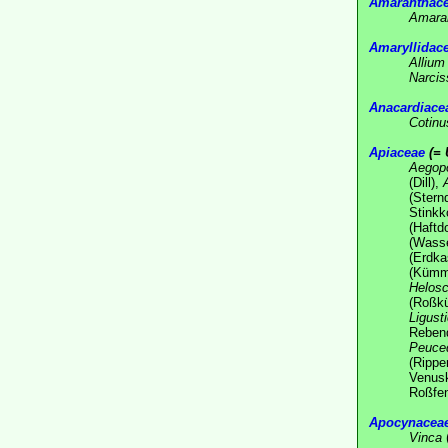
Amaranthac
Amara
Amaryllidac
Allium
Narcis
Anacardiace
Cotinu
Apiaceae
(= 
Aegop
(Dill),
(Stern
Stinkk
(Haftd
(Wasse
(Erdka
(Kümme
Helosc
(Roßk
Ligust
Rebend
Peuce
(Ripp
Venus
Roßfen
Apocynacea
Vinca