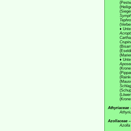
(Pestw
(Heili
(Siege
Symph
Tephro
(Verbe
♦
Unte
Acropt
Carth
Crupin
(Bisam
(Eseld
(Marie
♦
Unte
Aposer
(Krone
(Pippa
(Raink
(Mauso
Schlag
(Schu
(Löwe
(Krone
Athyriaceae
Athyri
Azollaceae
–
Azolla