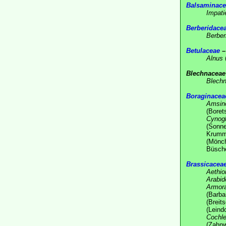
Balsaminace
Impati
Berberidace
Berber
Betulaceae
–
Alnus
Blechnaceae
Blech
Boraginacea
Amsin
(Boret
Cynog
(Sonn
Krumm
(Mönch
Büsche
Brassicacea
Aethi
Arabid
Armor
(Barba
(Breit
(Leind
Cochle
(Zahn