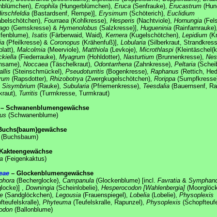
enblümchen),
Erophila
(Hungerblümchen),
Eruca
(Senfrauke),
Erucastrum
(Hun
irschfeldia
(Bastardsenf, Rempe)],
Erysimum
(Schöterich),
Euclidium
belschötchen),
Fourraea
(Kohlkresse),
Hesperis
(Nachtviole),
Hornungia
(Fels
lago
(Gemskresse) &
Hymenolobus
(Salzkresse)],
Hugueninia
(Rainfarnrauke)
ifenblume),
Isatis
(Färberwaid, Waid),
Kernera
(Kugelschötchen),
Lepidium
(Kr
ia
(Pfeilkresse) &
Coronopus
(Krähenfuß)],
Lobularia
(Silberkraut, Strandkres
blatt),
Malcolmia
(Meerviole),
Matthiola
(Levkoje),
Microthlaspi
(Kleintäschel(k
kiella
(Fiederrauke),
Myagrum
(Hohldotter),
Nasturtium
(Brunnenkresse),
Nes
ensame),
Noccaea
(Täschelkraut),
Odontarrhena
(Zahnkresse),
Peltaria
(Scheib
llis
(Steinschmückel),
Pseudoturritis
(Bogenkresse),
Raphanus
(Rettich, Hed
trum
(Rapsdotter),
Rhizobotrya
(Zwergkugelschötchen),
Rorippa
(Sumpfkresse
,
Sisymbrium
(Rauke),
Subularia
(Pfriemenkresse),
Teesdalia
(Bauernsenf, Ra
kraut),
Turritis
(Turmkresse, Turmkraut)
– Schwanenblumengewächse
us
(Schwanenblume)
Buchs(baum)gewächse
(Buchsbaum)
Kakteengewächse
a
(Feigenkaktus)
eae
– Glockenblumengewächse
phora
(Becherglocke),
Campanula
(Glockenblume) [incl.
Favratia
&
Symphand
glocke)] ,
Downingia
(Scheinlobelie),
Hesperocodon
[Wahlenbergia]
(Moorglöck
e
(Sandglöckchen),
Legousia
(Frauenspiegel),
Lobelia
(Lobelie),
Physoplexis
fteufelskralle),
Phyteuma
(Teufelskralle, Rapunzel),
Physoplexis
(Schopfteufe
odon
(Ballonblume)