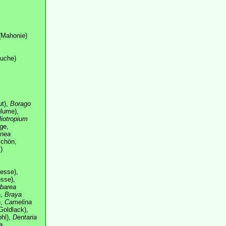
Mahonie)
uche)
ut),
Borago
lume),
liotropium
ge,
nea
chön,
)
resse),
sse),
barea
),
Braya
),
Camelina
Goldlack),
hl),
Dentaria
a