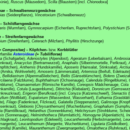
inie),
Ruscus
(Mäusedorn),
Scilla
(Blaustern) [incl.
Chionodoxa
]
eae
– Schwalbenwurzgewächse
ias
(Seidenpflanze),
Vincetoxium
(Schwalbenwurz)
– Schildfarngewächse
eris
(Wurmfarn),
Gymnocarpium
(Eichenfarn, Ruprechtsfarn),
Polystichium
(Sc
e
– Streifenfarngewächse
nium
(Streifenfarn),
Ceterach
(Milzfarn),
Phyllitis
(Hirschzunge)
= Compositae)
– Köpfchen-
bzw.
Korbblütler
rfamilie
Asteroideae
(= Tubiliflorae)
ea
(Schafgarbe),
Adenostyles
(Alpendost),
Ageratum
(Leberbalsam),
Ambrosia
nkraut),
Anacyclus
(Bertramwurzel),
Anaphalis
(Silberimmortelle, Perlkraut),
npfötchen),
Anthemis
(Hundskamille),
Aposeris
(Hainsalat, Stinksalat),
Arcti
(Arnika, Wohlverleih),
Arnoseris
(Lämmersalat),
Artemisia
(Beifuß, Edelraute
),
Bellidiastrum
(Alpenmaßliebchen),
Bellis
(Gänseblümchen),
Bidens
(Zweizah
cilaena
(Falzblume),
Buphthalmum
(Ochsenauge),
Calendula
(Ringelblume),
enblume),
Chamaemelum
(Römische Kamille),
Coreopsis
Mädchenauge,
Cota
nkamille),
Cotula
(Laugenblume),
Dittrichia
(Klebalant),
Doronicum
(Gemswurz
nkreuzkraut),
Erigeron
(Berufkraut) [incl.
Conyza
(Katzenschweif),
Stenactis
(
yllum
(Wollblatt),
Eupatorium
(Wasserdost, Wasserhanf),
Euthamia
(Grasblätt
te),
Filago
(Fadenkraut, Filzkraut),
Galatella
(Steppenaster),
Galinsoga
(Knopf
senkraut),
Glebionis
[
Chrysanthemum
] (Wucherblume),
Gnaphalium
(Sumpfruh
ia
(Ramtillkraut),
Helianthus
(Sonnenblume),
Helichrysum
(Strohblume, Schein
sis
(Sonnenauge),
Helminthotheca
(Wurmlattich),
Homogyne
(Alpenlattich),
In
hlagkraut),
Leontopodium
(Edelweiß),
Leucanthemella
(Herbstmargerite),
Leu
margerite), Leucanthemum (Margerite, Wucherblume),
Ligularia
(Goldkolben),
milla)
(Kamille),
Mauranthemum
(Zwergmargerite),
Omalotheca
(Ruhrkraut),