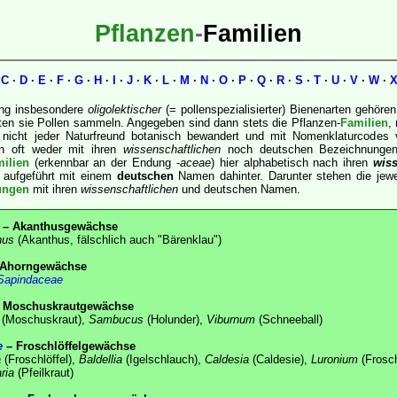
Pflanzen
-
Familien
·
C
·
D
·
E
·
F
·
G
·
H
·
I
·
J
·
K
·
L
·
M
·
N
·
O
·
P
·
Q
·
R
·
S
·
T
·
U
·
V
·
W
·
ung insbesondere
oligolektischer
(= pollenspezialisierter) Bienenarten gehör
ten sie Pollen sammeln. Angegeben sind dann stets die Pflanzen-
Familien
,
nicht jeder Naturfreund botanisch bewandert und mit Nomenklaturcodes v
en oft weder mit ihren
wissenschaftlichen
noch deutschen Bezeichnungen
ilien
(erkennbar an der Endung -
aceae
) hier alphabetisch nach ihren
wiss
 aufgeführt mit einem
deutschen
Namen dahinter. Darunter stehen die jew
ungen
mit ihren
wissenschaftlichen
und deutschen Namen.
– Akanthusgewächse
hus
(Akanthus, fälschlich auch "Bärenklau")
Ahorngewächse
Sapindaceae
 Moschuskrautgewächse
(Moschuskraut),
Sambucus
(Holunder),
Viburnum
(Schneeball)
e
– Froschlöffelgewächse
a
(Froschlöffel),
Baldellia
(Igelschlauch),
Caldesia
(Caldesie),
Luronium
(Frosch
ria
(Pfeilkraut)