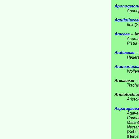
Aponogeton
Apono
Aquifoliacea
Ilex
(S
Araceae
– Ar
Acoru
Pistia
Araliaceae
– 
Heder
Araucariace
Wolle
Arecaceae
– 
Trachy
Aristolochia
Aristo
Asparagacea
Agave
Conval
Maian
Nectar
(Schm
(Herbs