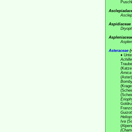
Puschk
Asclepiadac
Asclep
Aspidiaceae
Dryopt
Aspleniacea
Asple
Asteraceae
(
♦
Unte
Achill
Traube
(Katze
Arnica
(Aster
Bomby
(Krag
(Schei
(Schei
Erioph
Goldru
Franzo
Guizot
Heliop
Iva
(Sc
(Alpen
(Chamo