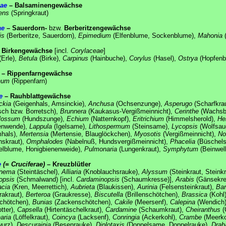
ae
– Balsaminengewächse
ens
(Springkraut)
ae
– Sauerdorn-
bzw.
Berberitzengewächse
is
(Berberitze, Sauerdorn),
Epimedium
(Elfenblume, Sockenblume),
Mahonia
(
 Birkengewächse
[incl.
Corylaceae
]
(Erle),
Betula
(Birke),
Carpinus
(Hainbuche),
Corylus
(Hasel),
Ostrya
(Hopfenb
– Rippenfarngewächse
num
(Rippenfarn)
e
– Rauhblattgewächse
ckia
(Geigenhals, Amsinckie),
Anchusa
(Ochsenzunge),
Asperugo
(Scharfkra
sch bzw. Borretsch),
Brunnera
(Kaukasus-Vergißmeinnicht),
Cerinthe
(Wachsb
lossum
(Hundszunge),
Echium
(Natternkopf),
Eritrichium
(Himmelsherold),
He
enwende),
Lappula
(Igelsame),
Lithospermum
(Steinsame),
Lycopsis
(Wolfsau
hals),
Mertensia
(Mertensie, Blauglöckchen),
Myosotis
(Vergißmeinnicht),
No
skraut),
Omphalodes
(Nabelnuß, Hundsvergißmeinnicht),
Phacelia
(Büschels
lblume, Honigbienenweide),
Pulmonaria
(Lungenkraut),
Symphytum
(Beinwell
e
(= Cruciferae)
– Kreuzblütler
onema
(Steintäschel),
Alliaria
(Knoblauchsrauke),
Alyssum
(Steinkraut, Steink
opsis
(Schmalwand) [incl.
Cardaminopsis
(Schaumkresse)],
Arabis
(Gänsekre
acia
(Kren, Meerrettich),
Aubrieta
(Blaukissen),
Aurinia
(Felsensteinkraut),
Bar
rakraut),
Berteroa
(Graukresse),
Biscutella
(Brillenschötchen),
Brassica
(Kohl
schötchen),
Bunias
(Zackenschötchen),
Cakile
(Meersenf),
Calepina
(Wendich
otter),
Capsella
(Hirtentäschelkraut),
Cardamine
(Schaumkraut),
Cheiranthus
(
aria
(Löffelkraut),
Coincya
(Lacksenf),
Conringia
(Ackerkohl),
Crambe
(Meerko
wurz),
Descurainia
(Besenrauke),
Diplotaxis
(Doppelsame, Doppelrauke),
Drab