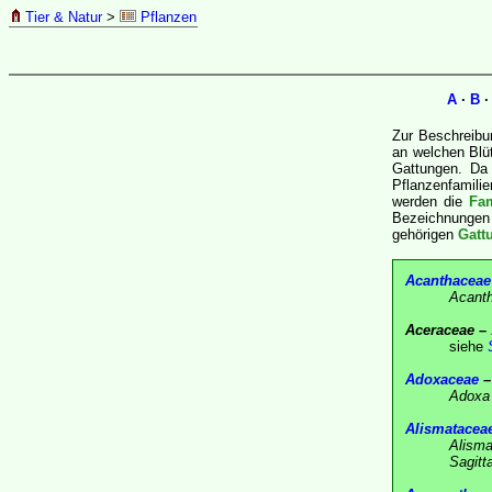
Tier & Natur
>
Pflanzen
A
·
B
Zur Beschreib
an welchen Blü
Gattungen. Da 
Pflanzenfamili
werden die
Fam
Bezeichnungen
gehörigen
Gatt
Acanthaceae
Acant
Aceraceae
– 
siehe
Adoxaceae
–
Adoxa
Alismatacea
Alism
Sagitta