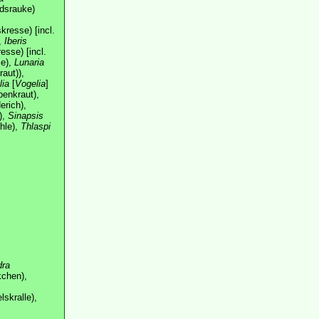
dsrauke)
kresse) [incl.
,
Iberis
esse) [incl.
se),
Lunaria
raut)),
lia
[
Vogelia
]
enkraut),
erich),
),
Sinapsis
hle),
Thlaspi
ra
chen),
lskralle),