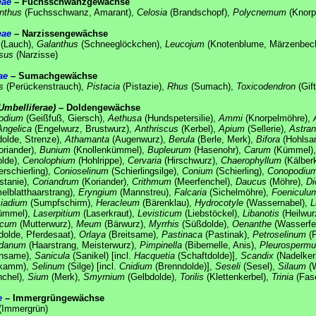
eae
– Fuchsschwanzgewächse
nthus
(Fuchsschwanz, Amarant),
Celosia
(Brandschopf),
Polycnemum
(Knorp
eae
– Narzissengewächse
(Lauch),
Galanthus
(Schneeglöckchen),
Leucojum
(Knotenblume, Märzenbech
sus
(Narzisse)
ae
– Sumachgewächse
s
(Perückenstrauch),
Pistacia
(Pistazie),
Rhus
(Sumach),
Toxicodendron
(Gif
Umbelliferae)
– Doldengewächse
odium
(Geißfuß, Giersch),
Aethusa
(Hundspetersilie),
Ammi
(Knorpelmöhre),
Angelica
(Engelwurz, Brustwurz),
Anthriscus
(Kerbel),
Apium
(Sellerie),
Astran
dolde, Strenze),
Athamanta
(Augenwurz),
Berula
(Berle, Merk),
Bifora
(Hohlsa
oriander),
Bunium
(Knollenkümmel),
Bupleurum
(Hasenohr),
Carum
(Kümmel)
olde),
Cenolophium
(Hohlrippe),
Cervaria
(Hirschwurz),
Chaerophyllum
(Kälber
rschierling),
Conioselinum
(Schierlingsilge),
Conium
(Schierling),
Conopodiu
stanie),
Coriandrum
(Koriander),
Crithmum
(Meerfenchel),
Daucus
(Möhre),
Di
lblatthaarstrang),
Eryngium
(Mannstreu),
Falcaria
(Sichelmöhre),
Foeniculu
iadium
(Sumpfschirm),
Heracleum
(Bärenklau),
Hydrocotyle
(Wassernabel),
L
ümmel),
Laserpitium
(Laserkraut),
Levisticum
(Liebstöckel),
Libanotis
(Heilwur
icum
(Mutterwurz),
Meum
(Bärwurz),
Myrrhis
(Süßdolde),
Oenanthe
(Wasserfe
olde, Pferdesaat),
Orlaya
(Breitsame),
Pastinaca
(Pastinak),
Petroselinum
(P
danum
(Haarstrang, Meisterwurz),
Pimpinella
(Bibernelle, Anis),
Pleurosperm
ensame),
Sanicula
(Sanikel) [incl.
Hacquetia
(Schaftdolde)],
Scandix
(Nadelker
kamm),
Selinum
(Silge) [incl.
Cnidium
(Brenndolde)],
Seseli
(Sesel),
Silaum
(W
chel),
Sium
(Merk),
Smyrnium
(Gelbdolde),
Torilis
(Klettenkerbel),
Trinia
(Fas
e
– Immergrüngewächse
(Immergrün)