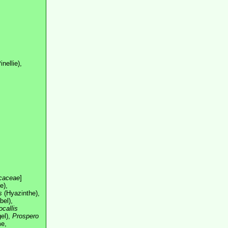
inellie),
caceae
]
e),
s
(Hyazinthe),
bel),
ocallis
el),
Prospero
e,