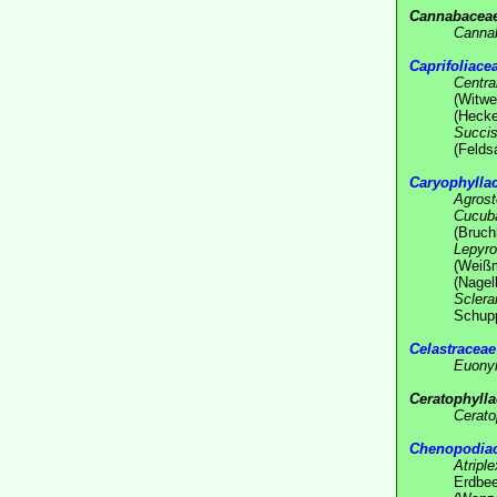
Cannabacea
Canna
Caprifoliace
Centra
(Witw
(Hecke
Succis
(Felds
Caryophylla
Agros
Cucub
(Bruch
Lepyro
(Weißm
(Nagel
Sclera
Schup
Celastraceae
Euony
Ceratophyll
Cerato
Chenopodia
Atriple
Erdbee