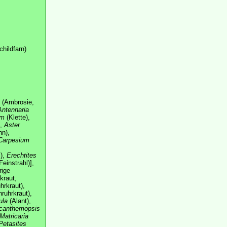
hildfarn)
(Ambrosie,
Antennaria
um
(Klette),
),
Aster
n),
Carpesium
),
Erechtites
Feinstrahl)],
rige
kraut,
rkraut),
ruhrkraut),
ula
(Alant),
canthemopsis
Matricaria
Petasites