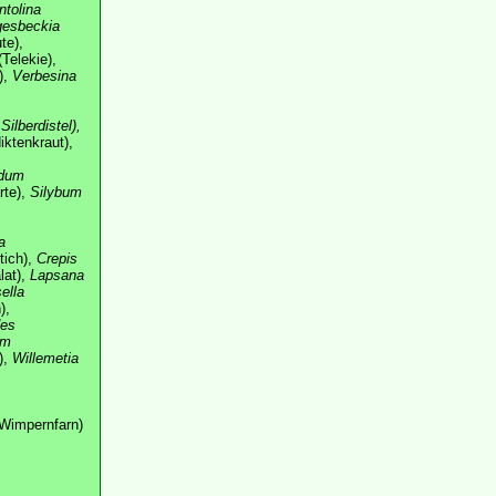
ntolina
gesbeckia
te),
Telekie),
),
Verbesina
ilberdistel),
ktenkraut),
dum
rte),
Silybum
a
tich),
Crepis
lat),
Lapsana
sella
),
des
um
),
Willemetia
Wimpernfarn)