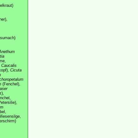
elkraut)
er),
tsumach)
Anethum
tia
me,
,
Caucalis
kopf),
Cicuta
m
choropetalum
m
(Fenchel),
aser
z),
nchel,
etersilie),
um
bel,
iesensilge,
erschirm)