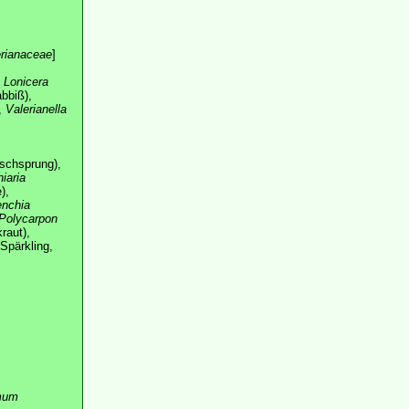
erianaceae
]
,
Lonicera
bbiß),
,
Valerianella
schsprung),
iaria
),
nchia
Polycarpon
raut),
Spärkling,
mum