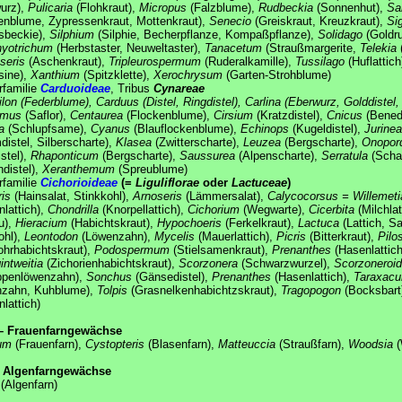
urz),
Pulicaria
(Flohkraut),
Micropus
(Falzblume),
Rudbeckia
(Sonnenhut),
Sa
genblume, Zypressenkraut, Mottenkraut),
Senecio
(Greiskraut, Kreuzkraut),
Si
sbeckie),
Silphium
(Silphie, Becherpflanze, Kompaßpflanze),
Solidago
(Goldru
yotrichum
(Herbstaster, Neuweltaster),
Tanacetum
(Straußmargerite,
Telekia
(
seris
(Aschenkraut),
Tripleurospermum
(Ruderalkamille),
Tussilago
(Huflattich
sine),
Xanthium
(Spitzklette),
Xerochrysum
(Garten-Strohblume)
rfamilie
Carduoideae
, Tribus
Cynareae
ilon
(Federblume),
Carduus
(Distel, Ringdistel),
Carlina
(Eberwurz, Golddistel, S
amus
(Saflor),
Centaurea
(Flockenblume),
Cirsium
(Kratzdistel),
Cnicus
(Benedi
a
(Schlupfsame),
Cyanus
(Blauflockenblume),
Echinops
(Kugeldistel),
Jurinea
distel, Silberscharte),
Klasea
(Zwitterscharte),
Leuzea
(Bergscharte),
Onopor
istel),
Rhaponticum
(Bergscharte),
Saussurea
(Alpenscharte),
Serratula
(Scha
ndistel),
Xeranthemum
(Spreublume)
rfamilie
Cichorioideae
(=
Liguliflorae
oder
Lactuceae
)
is
(Hainsalat, Stinkkohl),
Arnoseris
(Lämmersalat),
Calycocorsus = Willemeti
nlattich),
Chondrilla
(Knorpellattich),
Cichorium
(Wegwarte),
Cicerbita
(Milchlat
u),
Hieracium
(Habichtskraut),
Hypochoeris
(Ferkelkraut),
Lactuca
(Lattich, Sa
ohl),
Leontodon
(Löwenzahn),
Mycelis
(Mauerlattich),
Picris
(Bitterkraut),
Pilo
hrhabichtskraut),
Podospermum
(Stielsamenkraut),
Prenanthes
(Hasenlattich
intweitia
(Zichorienhabichtskraut),
Scorzonera
(Schwarzwurzel),
Scorzoneroi
ppenlöwenzahn),
Sonchus
(Gänsedistel),
Prenanthes
(Hasenlattich),
Taraxac
nzahn, Kuhblume),
Tolpis
(Grasnelkenhabichtzskraut),
Tragopogon
(Bocksbart
nlattich)
– Frauenfarngewächse
um
(Frauenfarn),
Cystopteris
(Blasenfarn),
Matteuccia
(Straußfarn),
Woodsia
(
 Algenfarngewächse
(Algenfarn)