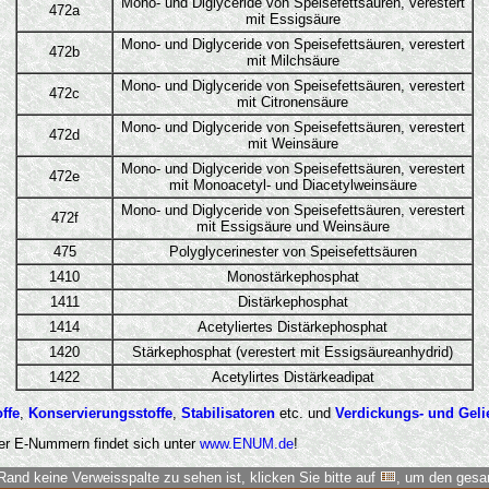
Mono- und Diglyceride von Speisefettsäuren, verestert
472a
mit Essigsäure
Mono- und Diglyceride von Speisefettsäuren, verestert
472b
mit Milchsäure
Mono- und Diglyceride von Speisefettsäuren, verestert
472c
mit Citronensäure
Mono- und Diglyceride von Speisefettsäuren, verestert
472d
mit Weinsäure
Mono- und Diglyceride von Speisefettsäuren, verestert
472e
mit Monoacetyl- und Diacetylweinsäure
Mono- und Diglyceride von Speisefettsäuren, verestert
472f
mit Essigsäure und Weinsäure
475
Polyglycerinester von Speisefettsäuren
1410
Monostärkephosphat
1411
Distärkephosphat
1414
Acetyliertes Distärkephosphat
1420
Stärkephosphat (verestert mit Essigsäureanhydrid)
1422
Acetylirtes Distärkeadipat
ffe
,
Konservierungsstoffe
,
Stabilisatoren
etc. und
Verdickungs- und Gelie
er E-Nummern findet sich unter
www.ENUM.de
!
Rand keine Verweisspalte zu sehen ist, klicken Sie bitte auf
, um den ges