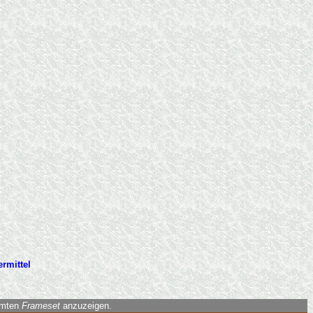
rmittel
amten
Frameset
anzuzeigen.