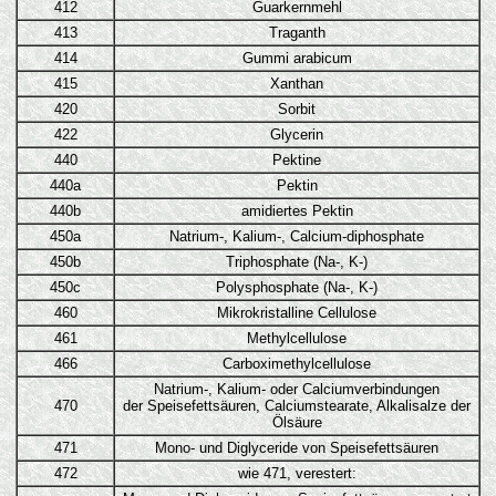
412
Guarkernmehl
413
Traganth
414
Gummi arabicum
415
Xanthan
420
Sorbit
422
Glycerin
440
Pektine
440a
Pektin
440b
amidiertes Pektin
450a
Natrium-, Kalium-, Calcium-diphosphate
450b
Triphosphate (Na-, K-)
450c
Polysphosphate (Na-, K-)
460
Mikrokristalline Cellulose
461
Methylcellulose
466
Carboximethylcellulose
Natrium-, Kalium- oder Calciumverbindungen
470
der Speisefettsäuren, Calciumstearate, Alkalisalze der
Ölsäure
471
Mono- und Diglyceride von Speisefettsäuren
472
wie 471, verestert: