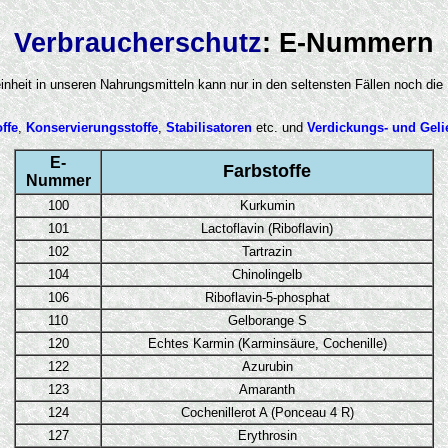
Verbraucherschutz
: E-Nummern
inheit in unseren Nahrungsmitteln kann nur in den seltensten Fällen noch di
ffe
,
Konservierungsstoffe
,
Stabilisatoren
etc. und
Verdickungs- und Gelie
E-
Farbstoffe
Nummer
100
Kurkumin
101
Lactoflavin (Riboflavin)
102
Tartrazin
104
Chinolingelb
106
Riboflavin-5-phosphat
110
Gelborange S
120
Echtes Karmin (Karminsäure, Cochenille)
122
Azurubin
123
Amaranth
124
Cochenillerot A (Ponceau 4 R)
127
Erythrosin