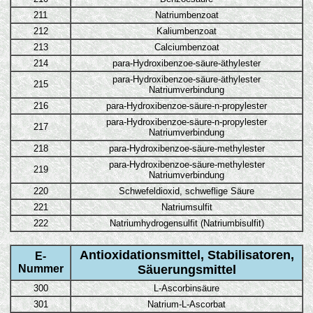
211
Natriumbenzoat
212
Kaliumbenzoat
213
Calciumbenzoat
214
para-Hydroxibenzoe-säure-äthylester
para-Hydroxibenzoe-säure-äthylester
215
Natriumverbindung
216
para-Hydroxibenzoe-säure-n-propylester
para-Hydroxibenzoe-säure-n-propylester
217
Natriumverbindung
218
para-Hydroxibenzoe-säure-methylester
para-Hydroxibenzoe-säure-methylester
219
Natriumverbindung
220
Schwefeldioxid, schweflige Säure
221
Natriumsulfit
222
Natriumhydrogensulfit (Natriumbisulfit)
Antioxidationsmittel, Stabilisatoren,
E-
Nummer
Säuerungsmittel
300
L-Ascorbinsäure
301
Natrium-L-Ascorbat