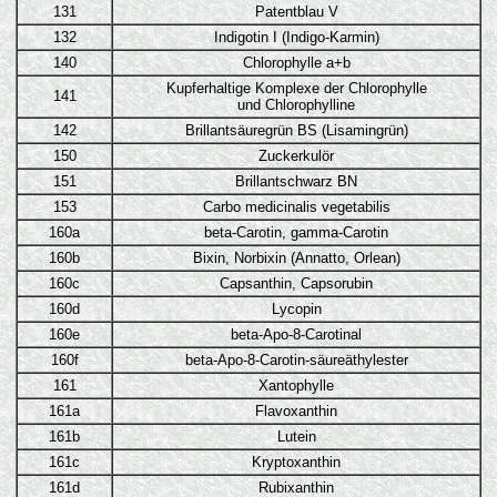
131
Patentblau V
132
Indigotin I (Indigo-Karmin)
140
Chlorophylle a+b
Kupferhaltige Komplexe der Chlorophylle
141
und Chlorophylline
142
Brillantsäuregrün BS (Lisamingrün)
150
Zuckerkulör
151
Brillantschwarz BN
153
Carbo medicinalis vegetabilis
160a
beta-Carotin, gamma-Carotin
160b
Bixin, Norbixin (Annatto, Orlean)
160c
Capsanthin, Capsorubin
160d
Lycopin
160e
beta-Apo-8-Carotinal
160f
beta-Apo-8-Carotin-säureäthylester
161
Xantophylle
161a
Flavoxanthin
161b
Lutein
161c
Kryptoxanthin
161d
Rubixanthin