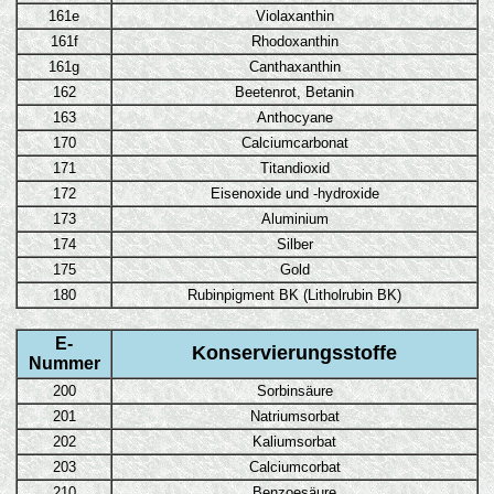
161e
Violaxanthin
161f
Rhodoxanthin
161g
Canthaxanthin
162
Beetenrot, Betanin
163
Anthocyane
170
Calciumcarbonat
171
Titandioxid
172
Eisenoxide und -hydroxide
173
Aluminium
174
Silber
175
Gold
180
Rubinpigment BK (Litholrubin BK)
E-
Konservierungsstoffe
Nummer
200
Sorbinsäure
201
Natriumsorbat
202
Kaliumsorbat
203
Calciumcorbat
210
Benzoesäure