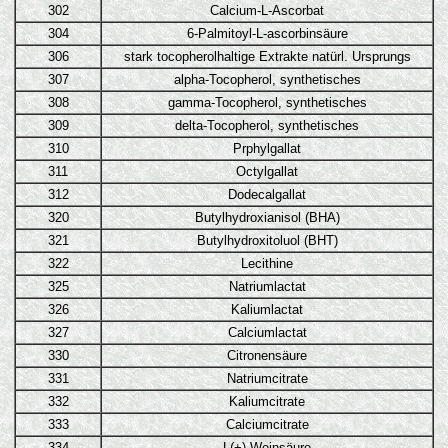
302
Calcium-L-Ascorbat
304
6-Palmitoyl-L-ascorbinsäure
306
stark tocopherolhaltige Extrakte natürl. Ursprungs
307
alpha-Tocopherol, synthetisches
308
gamma-Tocopherol, synthetisches
309
delta-Tocopherol, synthetisches
310
Prphylgallat
311
Octylgallat
312
Dodecalgallat
320
Butylhydroxianisol (BHA)
321
Butylhydroxitoluol (BHT)
322
Lecithine
325
Natriumlactat
326
Kaliumlactat
327
Calciumlactat
330
Citronensäure
331
Natriumcitrate
332
Kaliumcitrate
333
Calciumcitrate
334
L(+) Weinsäure