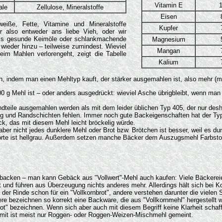
Vitamin E
ale
Zellulose, Mineralstoffe
Eisen
weiße, Fette, Vitamine und Mineralstoffe
Kupfer
ir also entweder ans liebe Vieh, oder wir
als gesunde Keimöle oder schlankmachende
Magnesium
e wieder hinzu – teilweise zumindest. Wieviel
Mangan
eim Mahlen verlorengeht, zeigt die Tabelle
Kalium
indem man einen Mehltyp kauft, der stärker ausgemahlen ist, also mehr (mögl
00 g Mehl ist – oder anders ausgedrückt: wieviel Asche übrigbleibt, wenn man
teile ausgemahlen werden als mit dem leider üblichen Typ 405, der nur desh
ling und Randschichten fehlen. Immer noch gute Backeigenschaften hat der Ty
ck, das mit diesem Mehl leicht bröckelig würde.
r nicht jedes dunklere Mehl oder Brot bzw. Brötchen ist besser, weil es dunk
Sorte ist hellgrau. Außerdem setzen manche Bäcker dem Auszugsmehl Farbsto
acken – man kann Gebäck aus "Vollwert"-Mehl auch kaufen: Viele Bäckereien
t und führen aus Überzeugung nichts anderes mehr. Allerdings hält sich bei
der Rinde schon für ein "Vollkornbrot", andere verstehen darunter die vielen
dere bezeichnen so korrekt eine Backware, die aus "Vollkornmehl" hergestellt
rot" bezeichnen. Wenn sich aber auch mit diesem Begriff keine Klarheit scha
amit ist meist nur Roggen- oder Roggen-Weizen-Mischmehl gemeint.