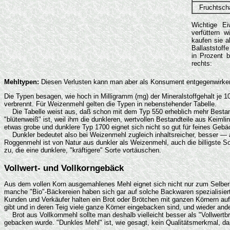
Fruchtsch
Wichtige Ei
verfüttern w
kaufen sie 
Ballaststoff
in Prozent b
rechts:
Mehltypen:
Diesen Verlusten kann man aber als Konsument entgegenwirken, 
Die Typen besagen, wie hoch in Milligramm (mg) der Mineralstoffgehalt je 1
verbrennt. Für Weizenmehl gelten die Typen in nebenstehender Tabelle.
Die Tabelle weist aus, daß schon mit dem Typ 550 erheblich mehr Bestand
"blütenweiß" ist, weil ihm die dunkleren, wertvollen Bestandteile aus Keim
etwas grobe und dunklere Typ 1700 eignet sich nicht so gut für feines Gebä
Dunkler bedeutet also bei Weizenmehl zugleich inhaltsreicher, besser — abe
Roggenmehl ist von Natur aus dunkler als Weizenmehl, auch die billigste 
zu, die eine dunklere, "kräftigere" Sorte vortäuschen.
Vollwert- und Vollkorngebäck
Aus dem vollen Korn ausgemahlenes Mehl eignet sich nicht nur zum Selberb
manche "Bio"-Bäckereien haben sich gar auf solche Backwaren spezialisier
Kunden und Verkäufer halten ein Brot oder Brötchen mit ganzen Körnern auf 
gibt und in deren Teig viele ganze Körner eingebacken sind, und wieder an
Brot aus Vollkornmehl sollte man deshalb vielleicht besser als "Vollwertb
gebacken wurde. "Dunkles Mehl" ist, wie gesagt, kein Qualitätsmerkmal, d