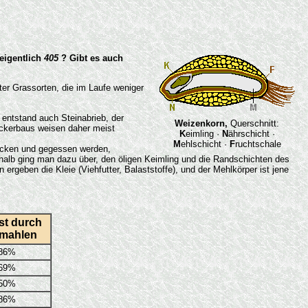
eigentlich
405
? Gibt es auch
ter Grassorten, die im Laufe weniger
entstand auch Steinabrieb, der
Weizenkorn,
Querschnitt:
Ackerbaus weisen daher meist
K
eimling ·
N
ährschicht ·
M
ehlschicht ·
F
ruchtschale
backen und gegessen werden,
shalb ging man dazu über, den öligen Keimling und die Randschichten des
rgeben die Kleie (Viehfutter, Balaststoffe), und der Mehlkörper ist jene
st durch
mahlen
86%
69%
50%
86%