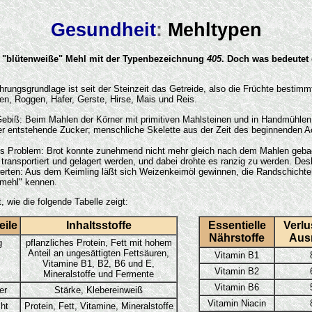
Gesundheit
:
Mehltypen
, "blütenweiße" Mehl mit der Typenbezeichnung
405
. Doch was bedeutet 
rungsgrundlage ist seit der Steinzeit das Getreide, also die Früchte bestimm
n, Roggen, Hafer, Gerste, Hirse, Mais und Reis.
ebiß: Beim Mahlen der Körner mit primitiven Mahlsteinen und in Handmühlen 
r entstehende Zucker; menschliche Skelette aus der Zeit des beginnenden 
eues Problem: Brot konnte zunehmend nicht mehr gleich nach dem Mahlen ge
ransportiert und gelagert werden, und dabei drohte es ranzig zu werden. De
werten: Aus dem Keimling läßt sich Weizenkeimöl gewinnen, die Randschichten e
smehl" kennen.
 wie die folgende Tabelle zeigt:
eile
Inhaltsstoffe
Essentielle
Verlu
Nährstoffe
Aus
g
pflanzliches Protein, Fett mit hohem
Anteil an ungesättigten Fettsäuren,
Vitamin B1
Vitamine B1, B2, B6 und E,
Vitamin B2
Mineralstoffe und Fermente
Vitamin B6
er
Stärke, Klebereinweiß
Vitamin Niacin
ht
Protein, Fett, Vitamine, Mineralstoffe