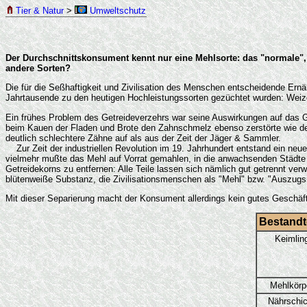
Tier & Natur
>
Umweltschutz
Der Durchschnittskonsument kennt nur eine Mehlsorte: das "normale"
andere Sorten?
Die für die Seßhaftigkeit und Zivilisation des Menschen entscheidende Ernäh
Jahrtausende zu den heutigen Hochleistungssorten gezüchtet wurden: Weize
Ein frühes Problem des Getreideverzehrs war seine Auswirkungen auf das G
beim Kauen der Fladen und Brote den Zahnschmelz ebenso zerstörte wie de
deutlich schlechtere Zähne auf als aus der Zeit der Jäger & Sammler.
Zur Zeit der industriellen Revolution im 19. Jahrhundert entstand ein n
vielmehr mußte das Mehl auf Vorrat gemahlen, in die anwachsenden Städte t
Getreidekorns zu entfernen: Alle Teile lassen sich nämlich gut getrennt ver
blütenweiße Substanz, die Zivilisationsmenschen als "Mehl" bzw. "Auszug
Mit dieser Separierung macht der Konsument allerdings kein gutes Geschäft,
Bestandt
Keimlin
Mehlkörp
Nährschic