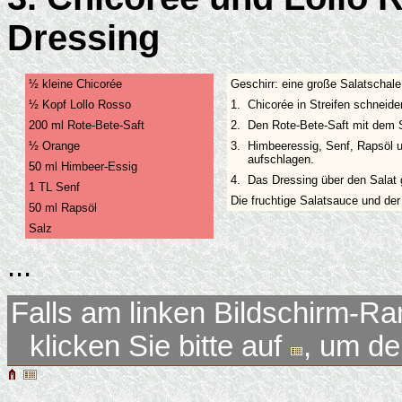
Dressing
½ kleine Chicorée
Geschirr: eine große Salatschale
½ Kopf Lollo Rosso
1.
Chicorée in Streifen schneide
200 ml Rote-Bete-Saft
2.
Den Rote-Bete-Saft mit dem 
½ Orange
3.
Himbeeressig, Senf, Rapsöl 
aufschlagen.
50 ml Himbeer-Essig
4.
Das Dressing über den Salat
1 TL Senf
Die fruchtige Salatsauce und der
50 ml Rapsöl
Salz
...
Falls am linken Bildschirm-Ra
klicken Sie bitte auf
, um d