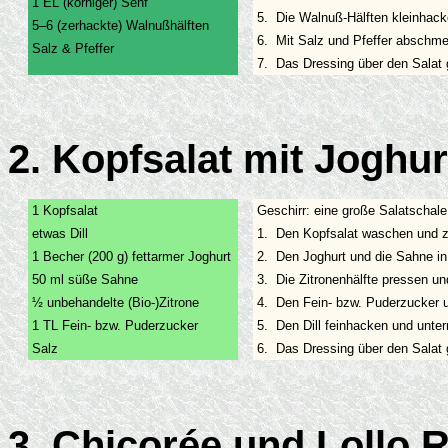
1 EL (körniger) Senf
5.
Die Walnuß-Hälften kleinhack
5–6 (zerhackte) Walnußhälften
6.
Mit Salz und Pfeffer abschm
Salz & Pfeffer
7.
Das Dressing über den Salat
2. Kopfsalat mit Joghu
1 Kopfsalat
Geschirr: eine große Salatschale
etwas Dill
1.
Den Kopfsalat waschen und z
1 Becher (200 g) fettarmer Joghurt
2.
Den Joghurt und die Sahne in
50 ml süße Sahne
3.
Die Zitronenhälfte pressen un
½ unbehandelte (Bio-)Zitrone
4.
Den Fein- bzw. Puderzucker u
1 TL Fein- bzw. Puderzucker
5.
Den Dill feinhacken und unter
Salz
6.
Das Dressing über den Salat
3. Chicorée und Lollo 