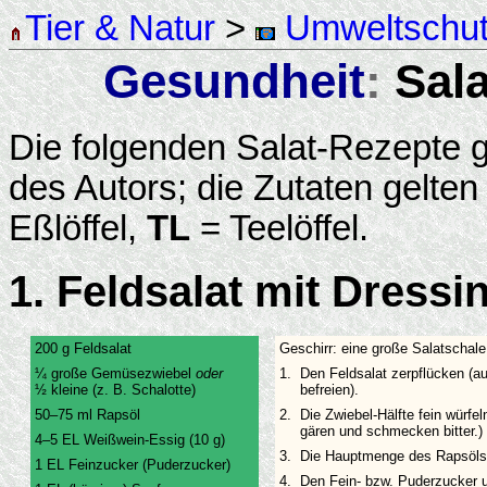
Tier & Natur
>
Umweltschu
Gesundheit
:
Sala
Die folgenden Salat-Rezepte 
des Autors; die Zutaten gelten
Eßlöffel,
TL
= Teelöffel.
1. Feldsalat mit Dressin
200 g Feldsalat
Geschirr: eine große Salatschale
¼ große Gemüsezwiebel
oder
1.
Den Feldsalat zerpflücken (
½ kleine (z. B. Schalotte)
befreien).
50–75 ml Rapsöl
2.
Die Zwiebel-Hälfte fein würfe
gären und schmecken bitter.)
4–5 EL Weißwein-Essig (10 g)
3.
Die Hauptmenge des Rapsöls 
1 EL Feinzucker (Puderzucker)
4.
Den Fein- bzw. Puderzucker u