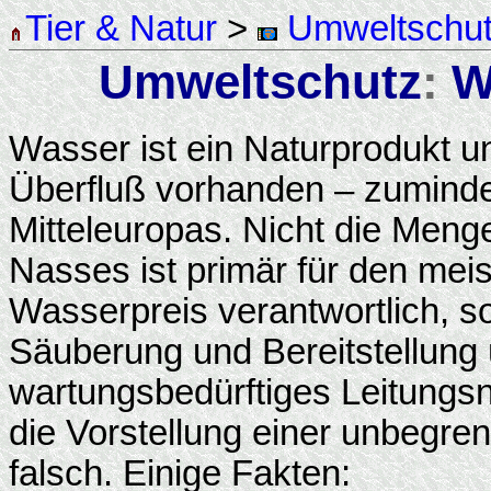
Tier & Natur
>
Umweltschu
Umweltschutz
:
W
Wasser ist ein Naturprodukt u
Überfluß vorhanden – zumindes
Mitteleuropas. Nicht die Meng
Nasses ist primär für den mei
Wasserpreis verantwortlich, s
Säuberung und Bereitstellung 
wartungsbedürftiges Leitungsn
die Vorstellung einer unbegr
falsch. Einige Fakten: