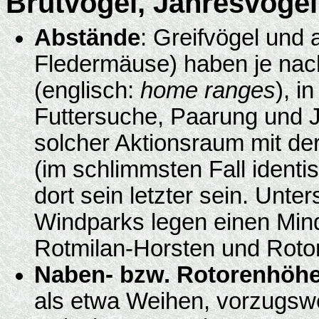
Brutvögel, Jahresvögel
Abstände
: Greifvögel und
Fledermäuse) haben je nach
(englisch:
home ranges
), i
Futtersuche, Paarung und J
solcher Aktionsraum mit de
(im schlimmsten Fall identis
dort sein letzter sein. Unte
Windparks legen einen Min
Rotmilan-Horsten und Roto
Naben- bzw. Rotorenhöh
als etwa Weihen, vorzugsw