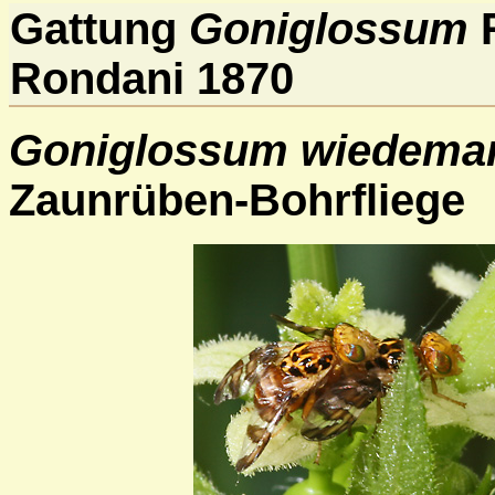
Gattung
Goniglossum
R
Rondani 1870
Goniglossum wiedema
Zaunrüben-Bohrfliege