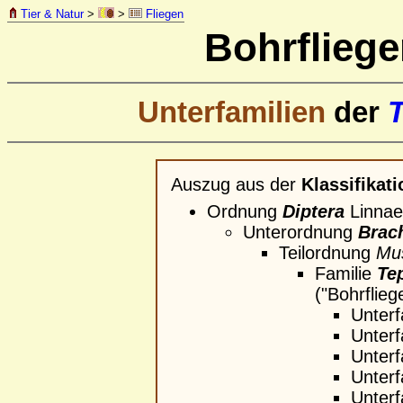
Tier & Natur
>
>
Fliegen
Bohrflieg
Unterfamilien
der
T
Auszug aus der
Klassifikati
Ordnung
Diptera
Linnaeu
Unterordnung
Brac
Teilordnung
Mu
Familie
Te
("Bohrflieg
Unterf
Unterf
Unterf
Unterf
Unterf