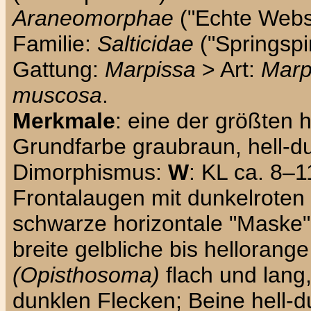
Araneomorphae
("Echte Webs
Familie:
Salticidae
("Springspi
Gattung:
Marpissa
> Art:
Marp
muscosa
.
Merkmale
: eine der größten 
Grundfarbe graubraun, hell-du
Dimorphismus:
W
: KL ca. 8–
Frontalaugen mit dunkelroten 
schwarze horizontale "Maske" i
breite gelbliche bis hellorang
(Opisthosoma)
flach und lang,
dunklen Flecken; Beine hell-d