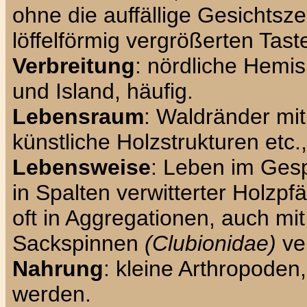
ohne die auffällige Gesichtsz
löffelförmig vergrößerten Tas
Verbreitung
: nördliche Hemi
und Island, häufig.
Lebensraum
: Waldränder mit
künstliche Holzstrukturen etc
Lebensweise
: Leben im Gesp
in Spalten verwitterter Holzpf
oft in Aggregationen, auch m
Sackspinnen
(Clubionidae)
ver
Nahrung
: kleine Arthropoden
werden.