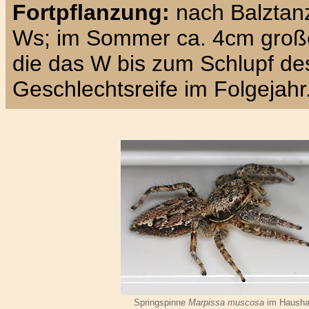
Fortpflanzung:
nach Balztanz
Ws; im Sommer ca. 4cm große 
die das W bis zum Schlupf d
Geschlechtsreife im Folgejahr
Springspinne
Marpissa muscosa
im Hausha