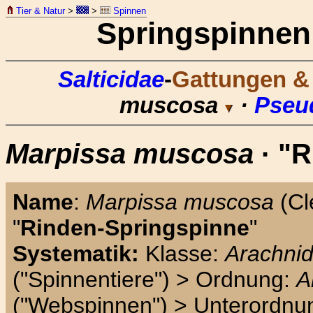
Tier & Natur
>
>
Spinnen
Springspinne
Salticidae
-
Gattungen & 
muscosa
·
Pseu
Marpissa muscosa
· "R
Name
:
Marpissa muscosa
(Cl
"
Rinden-Springspinne
"
Systematik:
Klasse:
Arachni
("Spinnentiere") > Ordnung:
A
("Webspinnen") > Unterordnu