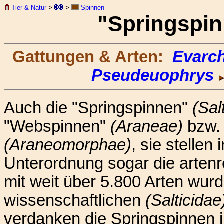
Tier & Natur
>
>
Spinnen
"Springspin
Gattungen & Arten:
Evarc
Pseudeuophrys
Auch die "Springspinnen"
(Sal
"Webspinnen"
(Araneae)
bzw.
(Araneomorphae)
, sie stellen
Unterordnung sogar die artenr
mit weit über 5.800 Arten wur
wissenschaftlichen
(Salticidae
verdanken die Springspinnen i