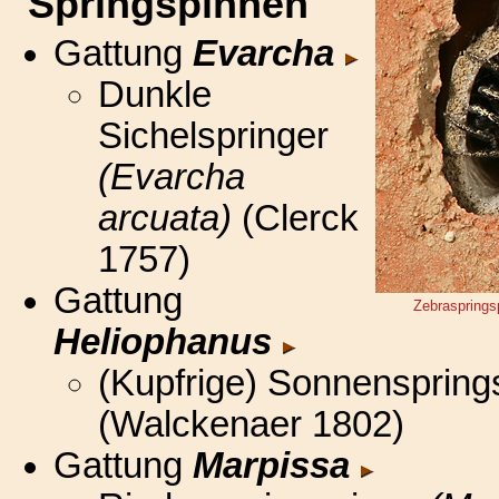
"Springspinnen"
Gattung
Evarcha
Dunkle
Sichelspringer
(Evarcha
arcuata)
(Clerck
1757)
Gattung
Zebraspring
Heliophanus
(Kupfrige) Sonnensprin
(Walckenaer 1802)
Gattung
Marpissa