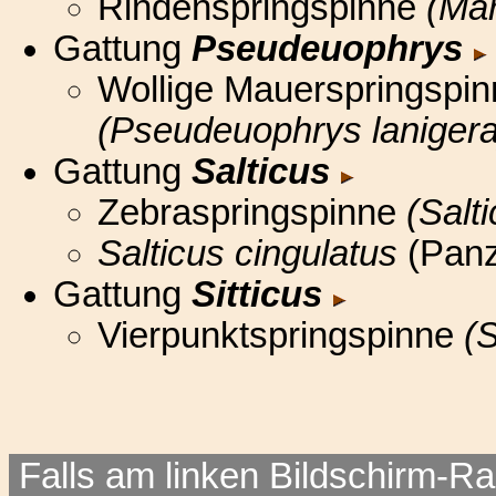
Rindenspringspinne
(Ma
Gattung
Pseudeuophrys
Wollige Mauerspringspin
(Pseudeuophrys lanigera
Gattung
Salticus
Zebraspringspinne
(Salt
Salticus cingulatus
(Panz
Gattung
Sitticus
Vierpunktspringspinne
(
Falls am linken Bildschirm-Ra