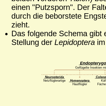
einen "Putzsporn". Der Falte
durch die beborstete Engst
zieht.
Das folgende Schema gibt e
Stellung der
Lepidoptera
im 
Endopterygo
Geflügelte Insekten m
Neuropterida
⇓
Coleop
Netzflüglerartige
Hymenoptera
Käf
Hautflügler
Fächer