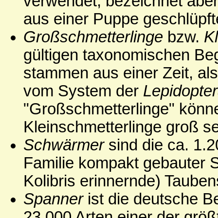
verwendet, bezeichnet aber 
aus einer Puppe geschlüpfte
Großschmetterlinge
bzw.
K
gültigen taxonomischen Beg
stammen aus einer Zeit, al
vom System der
Lepidopte
"Großschmetterlinge" könne
Kleinschmetterlinge groß se
Schwärmer
sind die ca. 1.
Familie kompakt gebauter S
Kolibris erinnernde) Taub
Spanner
ist die deutsche 
23.000 Arten einer der größ