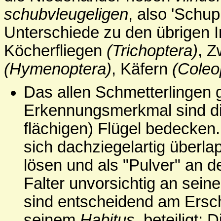
schubvleugeligen
, also 'Schup
Unterschiede zu den übrigen 
Köcherfliegen
(Trichoptera)
, Z
(Hymenoptera)
, Käfern
(Coleo
Das allen Schmetterlingen
Erkennungsmerkmal sind die
flächigen) Flügel bedecken
sich dachziegelartig überla
lösen und als "Pulver" an 
Falter unvorsichtig an sein
sind entscheidend am Ersch
seinem
Habitus
, beteiligt