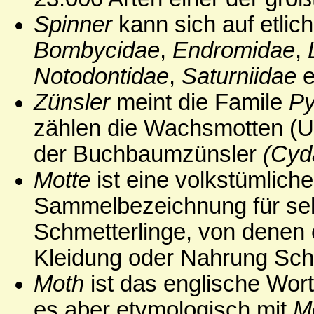
Spinner
kann sich auf etlic
Bombycidae
,
Endromidae
,
Notodontidae
,
Saturniidae
e
Zünsler
meint die Famile
Py
zählen die Wachsmotten (U
der Buchbaumzünsler
(Cyd
Motte
ist eine volkstümlich
Sammelbezeichnung für sehr
Schmetterlinge, von denen 
Kleidung oder Nahrung Sch
Moth
ist das englische Wort f
es aber etymologisch mit
M