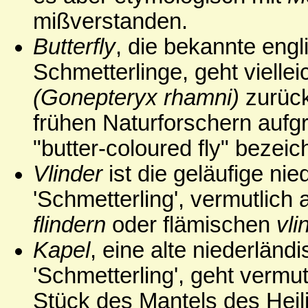
mißverstanden.
Butterfly
, die bekannte eng
Schmetterlinge, geht viellei
(Gonepteryx rhamni)
zurück
frühen Naturforschern aufg
"butter-coloured fly" bezeic
Vlinder
ist die geläufige ni
'Schmetterling', vermutlic
flindern
oder flämischen
vli
Kapel
, eine alte niederlän
'Schmetterling', geht vermut
Stück des Mantels des Heil