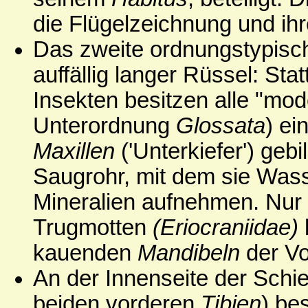
die Flügelzeichnung und ihr
Das zweite ordnungstypis
auffällig langer Rüssel: St
Insekten besitzen alle "mod
Unterordnung
Glossata
) ei
Maxillen
('Unterkiefer') geb
Saugrohr, mit dem sie Wasse
Mineralien aufnehmen. Nur
Trugmotten
(Eriocraniidae)
kauenden
Mandibeln
der Vo
An der Innenseite der Schi
beiden vorderen
Tibien
) be