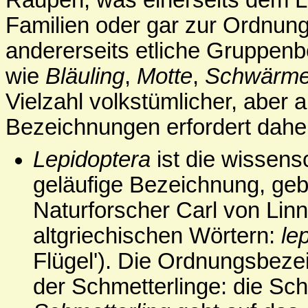
Raupen, was einerseits dem L
Familien oder gar zur Ordnung
andererseits etliche Gruppen
wie
Bläuling
,
Motte
,
Schwärme
Vielzahl volkstümlicher, aber 
Bezeichnungen erfordert daher
Lepidoptera
ist die wissens
geläufige Bezeichnung, ge
Naturforscher Carl von Linné
altgriechischen Wörtern:
le
Flügel'). Die Ordnungsbeze
der Schmetterlinge: die Sch