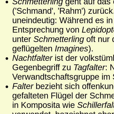
Schmetterling
geht auf das 
('Schmand', 'Rahm') zurück
uneindeutig: Während es in
Entsprechung von
Lepidopt
unter
Schmetterling
oft nur 
geflügelten
Imagines
).
Nachtfalter
ist der volkstüm
Gegenbegriff zu
Tagfalter
: 
Verwandtschaftsgruppe im 
Falter
bezieht sich offenkun
gefalteten Flügel der Schme
in Komposita wie
Schillerfal