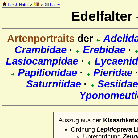
Tier & Natur
>
>
Falter
Edelfalter
Artenportraits
der
Adelid
Crambidae
·
Erebidae
·
Lasiocampidae
·
Lycaeni
Papilionidae
·
Pieridae
Saturniidae
·
Sesiidae
Yponomeuti
Auszug aus der
Klassifikati
Ordnung
Lepidoptera
Li
Unterordnung
Zeug