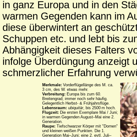
in ganz Europa und in den Stä
warmen Gegenden kann im Augi
diese überwintert an geschütz
Schuppen etc. und lebt bis zu
Abhängigkeit dieses Falters von
infolge Überdüngung anzeigt 
schmerzlicher Erfahrung verw
Merkmale:
Vorderflügellänge des M. ca.
3 cm, des W. etwas mehr.
Verbreitung:
Europa bis zum 60.
Breitengrad; immer noch sehr häufig.
Gelegentlich Herbst- & Frühjahrsflüge.
Lebensraum:
ubiquitär
, bis 2500 m hoch.
Flugzeit:
Die ersten Exemplare Mai / Juni;
in warmen Gegenden August–Mai eine 2.
Generation.
Raupe:
Tiefschwarzer Körper mit "Dornen"
und kleinen weißen Punkten. Die 1.
Generation Mai–Juni; eine 2. evtl. Juli–