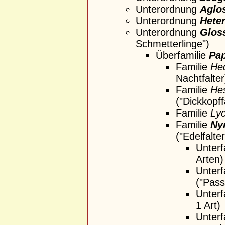
Unterordnung
Aglo
Unterordnung
Hete
Unterordnung
Glos
Schmetterlinge")
Überfamilie
Pap
Familie
Hed
Nachtfalter
Familie
Hes
("Dickkopff
Familie
Ly
Familie
Ny
("Edelfalter
Unterf
Arten
Unterf
("Pass
Unterf
1 Art)
Unterf