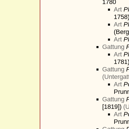
1780
Art
P
1758
Art
P
(Berg
Art
P
Gattung
P
Art
Pl
1781
Gattung
(Untergat
Art
P
Prun
Gattung
[1819])
(U
Art
P
Prun