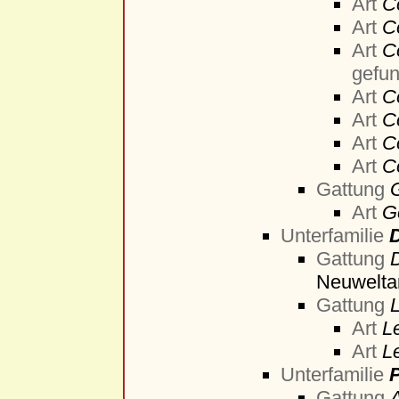
Art
C
Art
C
Art
C
gefu
Art
C
Art
C
Art
C
Art
C
Gattung
Art
G
Unterfamilie
Gattung
Neuwelta
Gattung
Art
Le
Art
L
Unterfamilie
P
Gattung