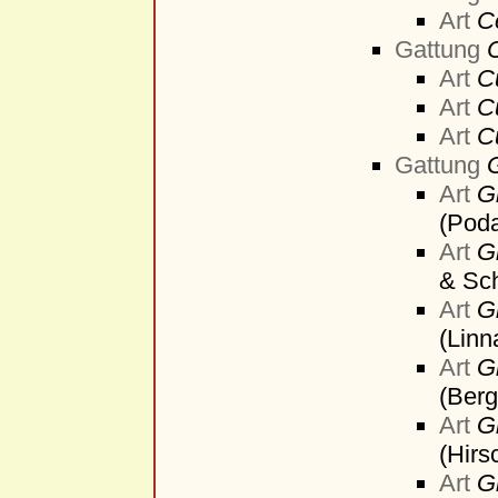
Art
Ce
Gattung
Art
C
Art
C
Art
C
Gattung
Art
G
(Pod
Art
G
& Sch
Art
G
(Linn
Art
G
(Berg
Art
G
(Hirs
Art
G