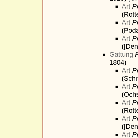
Art
P
(Rot
Art
P
(Pod
Art
P
([Den
Gattung
1804)
Art
P
(Schn
Art
P
(Och
Art
P
(Rot
Art
P
([Den
Art
P