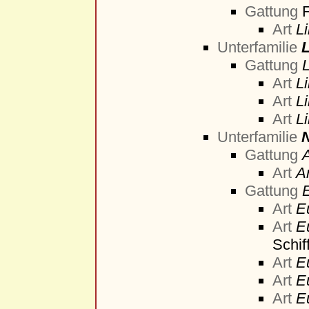
Gattung
Art
Li
Unterfamilie
L
Gattung
L
Art
Li
Art
Li
Art
L
Unterfamilie
Gattung
Art
A
Gattung
Art
E
Art
E
Schif
Art
E
Art
E
Art
E