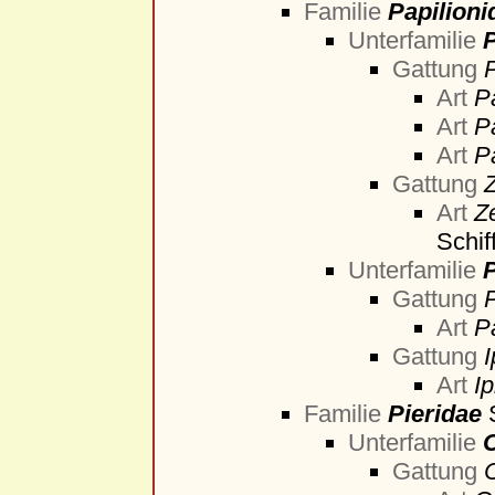
Familie
Papilioni
Unterfamilie
Gattung
Art
P
Art
P
Art
P
Gattung
Z
Art
Z
Schif
Unterfamilie
P
Gattung
P
Art
P
Gattung
I
Art
Ip
Familie
Pieridae
Unterfamilie
C
Gattung