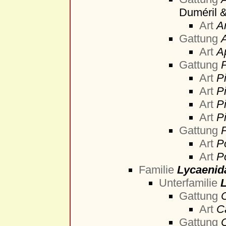
Duméril &
Art
A
Gattung
Art
A
Gattung
P
Art
P
Art
P
Art
Pi
Art
P
Gattung
Art
Po
Art
P
Familie
Lycaenid
Unterfamilie
Gattung
Art
C
Gattung
C