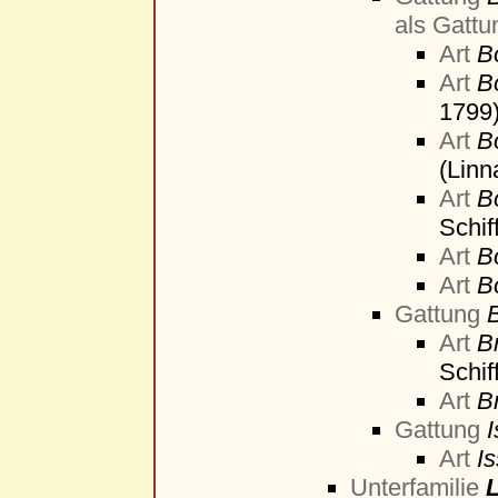
als Gattu
Art
B
Art
B
1799
Art
B
(Linn
Art
B
Schif
Art
B
Art
Bo
Gattung
B
Art
B
Schif
Art
B
Gattung
I
Art
Is
Unterfamilie
L