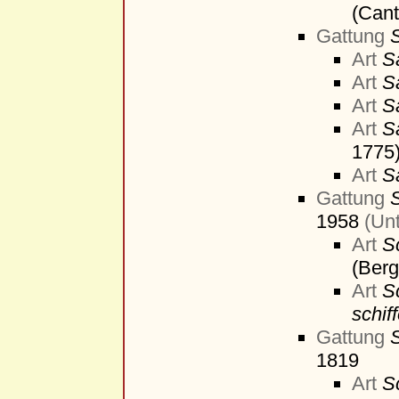
(Cant
Gattung
Art
S
Art
Sa
Art
S
Art
S
1775
Art
S
Gattung
S
1958
(Un
Art
S
(Berg
Art
S
schif
Gattung
S
1819
Art
Sc