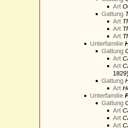
Art
O
Gattung
Art
T
Art
T
Art
T
Unterfamilie
H
Gattung
Art
C
Art
C
1829
Gattung
Art
H
Unterfamilie
Gattung
Art
C
Art
C
Art
C