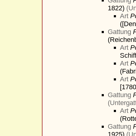
Gattung
1822)
(Un
Art
P
([Den
Gattung
(Reichen
Art
P
Schif
Art
P
(Fabr
Art
P
[1780
Gattung
(Untergat
Art
P
(Rot
Gattung
1925)
(Un