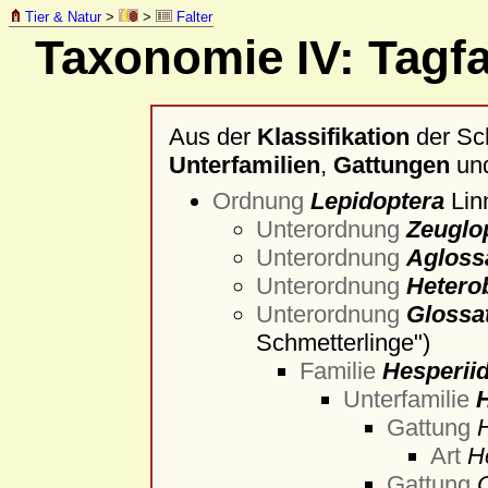
Tier & Natur
>
>
Falter
Taxonomie IV: Tagfa
Aus der
Klassifikation
der Sc
Unterfamilien
,
Gattungen
un
Ordnung
Lepidoptera
Lin
Unterordnung
Zeuglo
Unterordnung
Agloss
Unterordnung
Hetero
Unterordnung
Glossa
Schmetterlinge")
Familie
Hesperii
Unterfamilie
Gattung
Art
H
Gattung