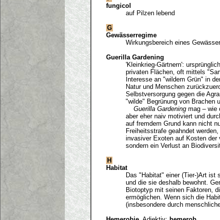
fungicol
auf Pilzen lebend
G
Gewässerregime
Wirkungsbereich eines Gewässe
Guerilla Gardening
'Kleinkrieg-Gärtnern': ursprüngli
privaten Flächen, oft mittels "
Interesse an "wildem Grün" in d
Natur und Menschen zurückzuero
Selbstversorgung gegen die Agrar
"wilde" Begrünung von Brachen un
Guerilla Gardening
mag – wie d
aber eher naiv motiviert und du
auf fremdem Grund kann nicht nu
Freiheitsstrafe geahndet werden, 
invasiver Exoten auf Kosten der 
sondern ein Verlust an Biodiversi
H
Habitat
Das "Habitat" einer (Tier-)Art ist
und die sie deshalb bewohnt. Gem
Biotoptyp mit seinen Faktoren, d
ermöglichen. Wenn sich die Habi
(insbesondere durch menschliche
Hemerobie
, Adjektiv:
hemerob