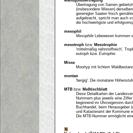
Mahdgutübertragung
Übertragung von Samen gebietsh
(insbesondere Wiesen) derselben
gereinigter Saaten frisch gemäht
aufgebracht, spricht man auch v
die hochwertigste und erfolgvers
mesophil
Mesophile
Lebewesen kommen vor
mesotroph
bzw.
Mesotrophie
'mittelmäßig nährstoffreich', Trop
eutroph
bzw.
Eutrophie
.
Misse
Moortyp mit lichtem Waldbestan
montan
'bergig': Die
monatane
Höhenstufe
MTB
bzw.
Meßtischblatt
Diese Detailkarten der Landesve
Nummern plus jeweils eine Ziffer 
beginnend im Uhrzeigersinn durch
Buchhandel, beim Herausgeber 
und Katasteramt der Kommune erh
Die MTB-Nummer ermöglicht eine
N