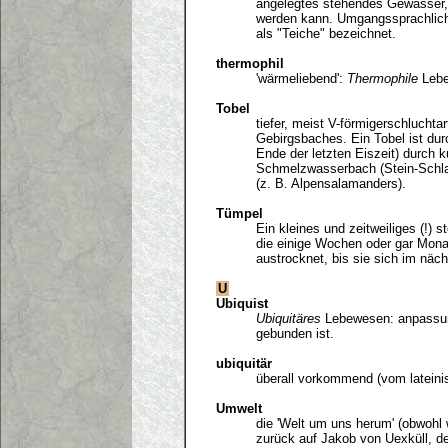
angelegtes stehendes Gewässer, d
werden kann. Umgangssprachlic
als "Teiche" bezeichnet.
thermophil
'wärmeliebend':
Thermophile
Lebe
Tobel
tiefer, meist V-förmigerschluchtar
Gebirgsbaches. Ein Tobel ist dur
Ende der letzten Eiszeit) durch k
Schmelzwasserbach (Stein-Schla
(z. B. Alpensalamanders).
Tümpel
Ein kleines und zeitweiliges (!) 
die einige Wochen oder gar Mon
austrocknet, bis sie sich im näch
U
Ubiquist
Ubiquitäres
Lebewesen: anpassung
gebunden ist.
ubiquitär
überall vorkommend (vom latein
Umwelt
die 'Welt um uns herum' (obwohl w
zurück auf Jakob von Uexküll, de