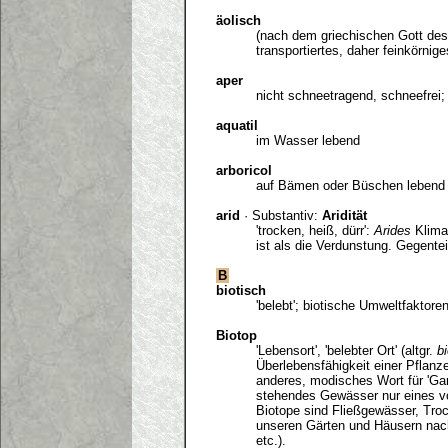
äolisch
(nach dem griechischen Gott de
transportiertes, daher feinkörni
aper
nicht schneetragend, schneefrei
aquatil
im Wasser lebend
arboricol
auf Bämen oder Büschen lebend
arid
· Substantiv:
Aridität
'trocken, heiß, dürr':
Arides
Klima 
ist als die Verdunstung. Gegentei
B
biotisch
'belebt'; biotische Umweltfakto
Biotop
'Lebensort', 'belebter Ort' (altgr.
b
Überlebensfähigkeit einer Pflanz
anderes, modisches Wort für 'Gar
stehendes Gewässer nur eines vo
Biotope sind Fließgewässer, Tro
unseren Gärten und Häusern nach
etc.).