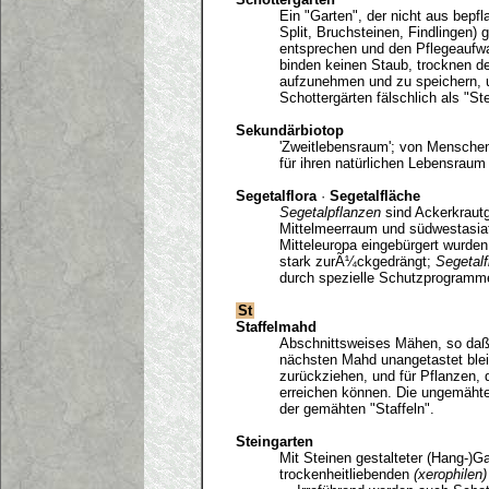
Ein "Garten", der nicht aus bepf
Split, Bruchsteinen, Findlingen)
entsprechen und den Pflegeaufwa
binden keinen Staub, trocknen d
aufzunehmen und zu speichern, 
Schottergärten fälschlich als "Ste
Sekundärbiotop
'Zweitlebensraum'; von Mensche
für ihren natürlichen Lebensraum
Segetalflora
·
Segetalfläche
Segetalpflanzen
sind Ackerkrautg
Mittelmeerraum und südwestasiat
Mitteleuropa eingebürgert wurden
stark zurÃ¼ckgedrängt;
Segetal
durch spezielle Schutzprogramme
St
Staffelmahd
Abschnittsweises Mähen, so daß d
nächsten Mahd unangetastet bleib
zurückziehen, und für Pflanzen, 
erreichen können. Die ungemäht
der gemähten "Staffeln".
Steingarten
Mit Steinen gestalteter (Hang-)Ga
trockenheitliebenden
(xerophilen)