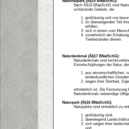
Nationalpark (Â§14 BNatSchG):
Nach Â§14 BNatSchG sind Nationa
schützende Gebiete, die
großräumig und von besond
im überwiegenden Teil ih
erfüllen,
sich in einem vom Mensch
vornehmlich der Erhaltung
Tierbestandes dienen.
Naturdenkmal (Â§17 BNatSchG):
Naturdenkmale sind rechtsverbind
Einzelschöpfungen der Natur, de
aus wissenschaftlichen, n
landeskundlichen Gründen
wegen ihrer Stenheit, Eig
erforderlich ist. Die Festsetzung
Naturdenkmals notwendige UMge
Naturpark (Â§16 BNatSchG):
Naturparke sind einheitlich zu e
großräumig sind,
überwiegend Landschaftss
sich wegen ihrer landscha
und