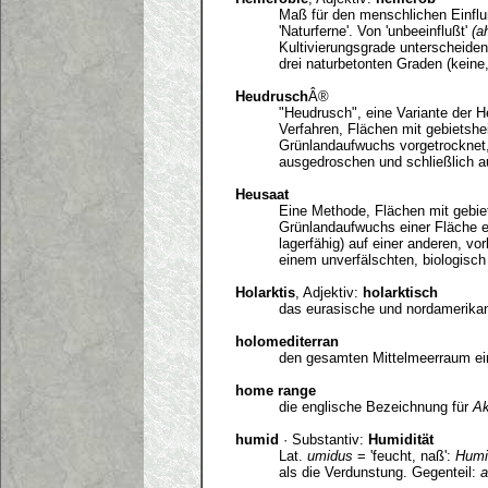
Maß für den menschlichen Einfluß
'Naturferne'. Von 'unbeeinflußt'
(a
Kultivierungsgrade unterscheiden
drei naturbetonten Graden (keine
Heudrusch
Â®
"Heudrusch", eine Variante der H
Verfahren, Flächen mit gebietsh
Grünlandaufwuchs vorgetrocknet,
ausgedroschen und schließlich a
Heusaat
Eine Methode, Flächen mit gebi
Grünlandaufwuchs einer Fläche e
lagerfähig) auf einer anderen, vo
einem unverfälschten, biologisch
Holarktis
, Adjektiv:
holarktisch
das eurasische und nordamerik
holomediterran
den gesamten Mittelmeerraum ei
home range
die englische Bezeichnung für
Ak
humid
· Substantiv:
Humidität
Lat.
umidus
= 'feucht, naß':
Humi
als die Verdunstung. Gegenteil:
a