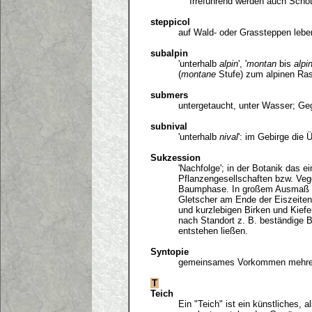
Irreführend werden auch Schott
steppicol
auf Wald- oder Grassteppen lebe
subalpin
'unterhalb
alpin
', '
montan
bis
alpi
(
montane
Stufe) zum alpinen Ras
submers
untergetaucht, unter Wasser; Ge
subnival
'unterhalb
nival
': im Gebirge die 
Sukzession
'Nachfolge'; in der Botanik das 
Pflanzengesellschaften bzw. Ve
Baumphase. In großem Ausmaß f
Gletscher am Ende der Eiszeiten
und kurzlebigen Birken und Kiefe
nach Standort z. B. beständige 
entstehen ließen.
Syntopie
gemeinsames Vorkommen mehrerer 
T
Teich
Ein "Teich" ist ein künstliches,