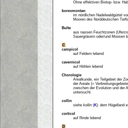
Ohne effektiven Biotop- bzw. Hab
boreomontan
im nördlichen Nadelwaldgürtel v
Mooren des Norddeutschen Tiefl
Bulte
aus nassen Feuchtzonen (Uferzo
Sauergräsern oder/und Moosen b
C
campicol
auf Feldern lebend
cavernicol
auf Höhlen lebend
Chorologie
Arealkunde, ein Teilgebiet der Z
der Areale (= Verbreitungsgebiet
zwischen der Evolution und der 
untersucht.
collin
siehe
kollin
(
K
): dem Hügelland 
corticol
auf Rinde lebend
D