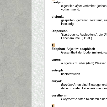
dealpin
eigentlich
alpin
verbreitet, jedoc
vorkommend.
disjunkt
gespalten, getrennt, zerstreut; e
inselartig.
Dispersion
'Zerstreuung, Ausbreitung'; die
Di
Lebensräume. (H: lat.)
E
Edaphon
, Adjektiv:
edaphisch
Gesamtheit der Boden(mikro)or
emers
aufgetaucht, über (dem) Wasser;
eutroph
nährstoffreich
euryök
Euryöke
Arten sind Biotopgenera
daher in vielen Lebensräumen vor
eurytherm
Eurytherme
Arten tolerieren eine
F