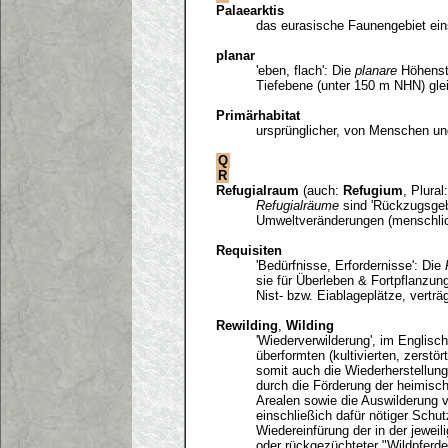
Palaearktis
das eurasische Faunengebiet eins
planar
'eben, flach': Die
planare
Höhenstu
Tiefebene (unter 150 m NHN) glei
Primärhabitat
ursprünglicher, von Menschen ung
Q
R
Refugialraum
(auch:
Refugium
, Plural
Refugialräume
sind 'Rückzugsgebi
Umweltveränderungen (menschlich
Requisiten
'Bedürfnisse, Erfordernisse': Die
sie für Überleben & Fortpflanzun
Nist- bzw. Eiablageplätze, verträ
Rewilding
,
Wilding
'Wiederverwilderung', im Englis
überformten (kultivierten, zerstö
somit auch die Wiederherstellung 
durch die Förderung der heimisch
Arealen sowie die Auswilderung 
einschließich dafür nötiger Sch
Wiedereinfürung der in der jewei
oder rückgezüchteter "Wildpferde