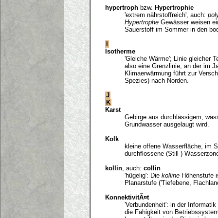
hypertroph
bzw.
Hypertrophie
'extrem nährstoffreich', auch:
pol
Hypertrophe
Gewässer weisen ein
Sauerstoff im Sommer in den bo
I
Isotherme
'Gleiche Wärme'; Linie gleicher T
also eine Grenzlinie, an der im J
Klimaerwärmung führt zur Versc
Spezies) nach Norden.
J
K
Karst
Gebirge aus durchlässigem, wass
Grundwasser ausgelaugt wird.
Kolk
kleine offene Wasserfläche, im
durchflossene (Still-) Wasserzo
kollin
, auch:
collin
'hügelig': Die
kolline
Höhenstufe is
Planarstufe ('Tiefebene, Flachlan
KonnektivitÃ¤t
'Verbundenheit': in der Informati
die Fähigkeit von Betriebssyst