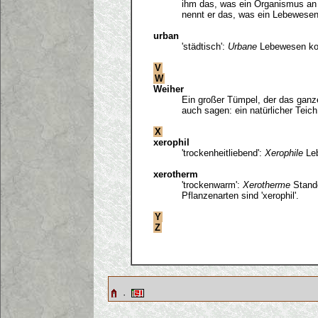
ihm das, was ein Organismus an 
nennt er das, was ein Lebewesen 
urban
'städtisch':
Urbane
Lebewesen kom
V
W
Weiher
Ein großer Tümpel, der das ganze
auch sagen: ein natürlicher Teich
X
xerophil
'trockenheitliebend':
Xerophile
Leb
xerotherm
'trockenwarm':
Xerotherme
Stando
Pflanzenarten sind 'xerophil'.
Y
Z
·