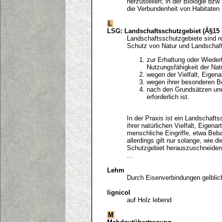
herzustellen; in der Biologie bz
die Verbundenheit von Habitaten 
L
LSG: Landschaftsschutzgebiet (Â§15
Landschaftsschutzgebiete sind re
Schutz von Natur und Landschaf
zur Erhaltung oder Wieder
Nutzungsfähigkeit der Nat
wegen der Vielfalt, Eigen
wegen ihrer besonderen B
nach den Grundsätzen und
erforderlich ist.
In der Praxis ist ein Landschafts
ihrer natürlichen Vielfalt, Eigen
menschliche Eingriffe, etwa Beba
allerdings gilt nur solange, wie 
Schutzgebiet herauszuschneiden
...
Lehm
Durch Eisenverbindungen gelblich
lignicol
auf Holz lebend
M