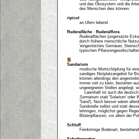
und das Ökosystem und die Artenv
des Menschen dies können.
ripicol
an Ufern lebend
Ruderalfäche
·
Ruderalflora
Ruderalflächen
(ungenutzte Ecken
durch frühere menschliche Nutzun
'eingestürztes Gemäuer, Steinsch
typischen Pflanzengesellschafte
S
Sandarium
modische Wortschöpfung für eine 
sandiges Nistplatzangebot für Bod
können allerdings den angestrebt
immer viel zu klein, bestehen a
ungeeigneten Stellen angelegt, w
Laienhaft ist auch die deutsch-
Sonnarium
statt 'Solarium' oder
W
'Sand'). Noch besser wären aller
Sandstelle selbst und statt desse
lehmigen, möglichst gegen Regen
Blütenpflanzen, vor allem der Pol
Schluff
Feinkörnige Bodenart, bestehen
Schottergarten