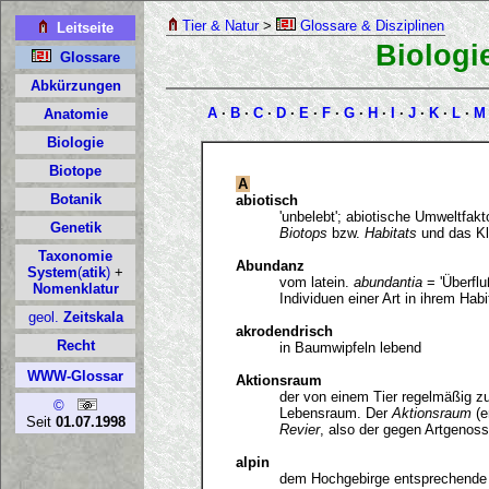
Tier & Natur
>
Glossare & Disziplinen
Biologi
A
·
B
·
C
·
D
·
E
·
F
·
G
·
H
·
I
·
J
·
K
·
L
·
M
A
abiotisch
'unbelebt'; abiotische Umweltfak
Biotops
bzw.
Habitats
und das Kl
Abundanz
vom latein.
abundantia
= 'Überflu
Individuen einer Art in ihrem Habi
akrodendrisch
in Baumwipfeln lebend
Aktionsraum
der von einem Tier regelmäßig z
Lebensraum. Der
Aktionsraum
(e
Revier
, also der gegen Artgenos
alpin
dem Hochgebirge entsprechende