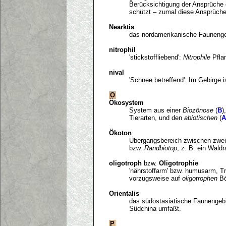
Berücksichtigung der Ansprüche e
schützt – zumal diese Ansprüche 
Nearktis
das nordamerikanische Faunenge
nitrophil
'stickstoffliebend':
Nitrophile
Pflan
nival
'Schnee betreffend': Im Gebirge i
O
Ökosystem
System aus einer
Biozönose
(
B
)
Tierarten, und den
abiotischen
(
A
Ökoton
Übergangsbereich zwischen zwe
bzw.
Randbiotop
, z. B. ein Wald
oligotroph
bzw.
Oligotrophie
'nährstoffarm' bzw. humusarm, Tr
vorzugsweise auf
oligotrophen
Bö
Orientalis
das südostasiatische Faunengebi
Südchina umfaßt.
P