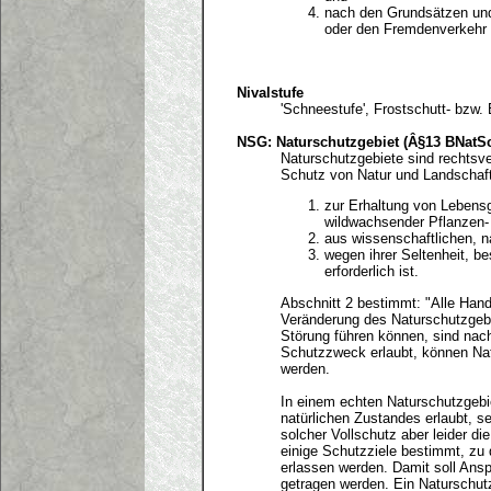
nach den Grundsätzen und
oder den Fremdenverkehr 
Nivalstufe
'Schneestufe', Frostschutt- bzw.
NSG: Naturschutzgebiet (Â§13 BNatS
Naturschutzgebiete sind rechtsve
Schutz von Natur und Landschaft 
zur Erhaltung von Lebens
wildwachsender Pflanzen- 
aus wissenschaftlichen, n
wegen ihrer Seltenheit, b
erforderlich ist.
Abschnitt 2 bestimmt: "Alle Hand
Veränderung des Naturschutzgebie
Störung führen können, sind na
Schutzzweck erlaubt, können Nat
werden.
In einem echten Naturschutzgebie
natürlichen Zustandes erlaubt, se
solcher Vollschutz aber leider d
einige Schutzziele bestimmt, z
erlassen werden. Damit soll Ans
getragen werden. Ein Naturschutz